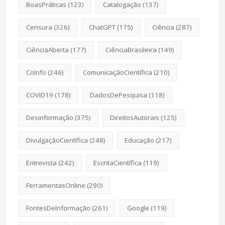
BoasPráticas
(123)
Catalogação
(137)
Censura
(326)
ChatGPT
(175)
Ciência
(287)
CiênciaAberta
(177)
CiênciaBrasileira
(149)
CoInfo
(246)
ComunicaçãoCientífica
(210)
COVID19
(178)
DadosDePesquisa
(118)
Desinformação
(375)
DireitosAutorais
(125)
DivulgaçãoCientífica
(248)
Educação
(217)
Entrevista
(242)
EscritaCientífica
(119)
FerramentasOnline
(290)
FontesDeInformação
(261)
Google
(119)