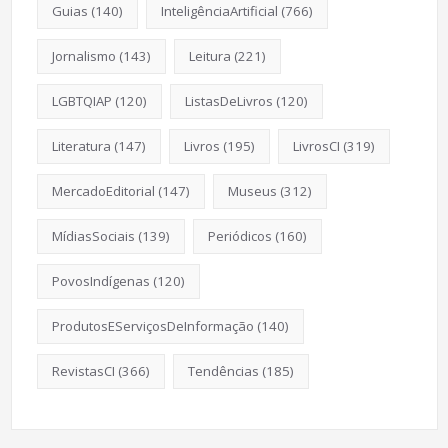
Guias
(140)
InteligênciaArtificial
(766)
Jornalismo
(143)
Leitura
(221)
LGBTQIAP
(120)
ListasDeLivros
(120)
Literatura
(147)
Livros
(195)
LivrosCI
(319)
MercadoEditorial
(147)
Museus
(312)
MídiasSociais
(139)
Periódicos
(160)
PovosIndígenas
(120)
ProdutosEServiçosDeInformação
(140)
RevistasCI
(366)
Tendências
(185)