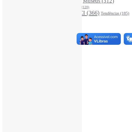
LivrosCI
(319)
Museus
(312)
(195)
MercadoEditorial
(147)
Periódicos
(160)
MídiasSociais
(139)
PovosIndígenas
(120)
RevistasCI
(366)
Tendências
(185)
ProdutosEServiçosDeInformação
(140)
Estatísticas
Online Visitors:
1
Yesterday's Views:
410
Last 7 Days Views:
3.041
Last 30 Days Views:
20.680
Last 365 Days Views:
166.939
Total Views:
345.126
Total Visitors:
340.323
Total Page Views:
9
Total Posts:
15.721