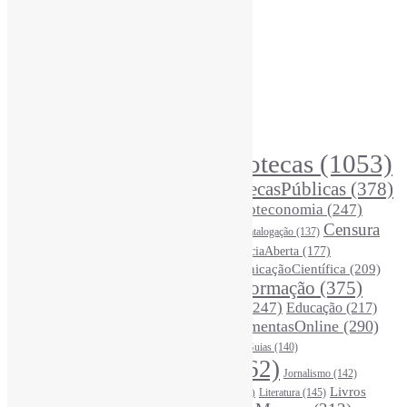
Informe-CI
Assinar NewsLetters Informe-CI
Busca por conteúdos
Índice de tags
Buscador de conteúdos
Principais Tags (Assuntos)
Bibliotecas
(1053)
AcessoAberto
(208)
Arquivos
(125)
BibliotecasPúblicas
(378)
BibliotecasEscolares
(302)
BibliotecasUniversitárias
(270)
Biblioteconomia
(247)
Bibliotecários
(355)
Censura
Catalogação
(137)
BoasPráticas
(123)
(325)
Ciência
(287)
ChatGPT
(175)
CiênciaAberta
(177)
CoInfo
(246)
ComunicaçãoCientífica
(209)
CiênciaBrasileira
(149)
Desinformação
(375)
COVID19
(178)
DadosDePesquisa
(118)
DivulgaçãoCientífica
(247)
Educação
(217)
DireitosAutorais
(125)
FerramentasOnline
(290)
Entrevista
(242)
EscritaCientífica
(119)
FontesDeInformação
(261)
Guias
(140)
Google
(119)
InteligênciaArtificial
(762)
Jornalismo
(142)
Leitura
(221)
Livros
Literatura
(145)
LGBTQIAP
(120)
ListasDeLivros
(120)