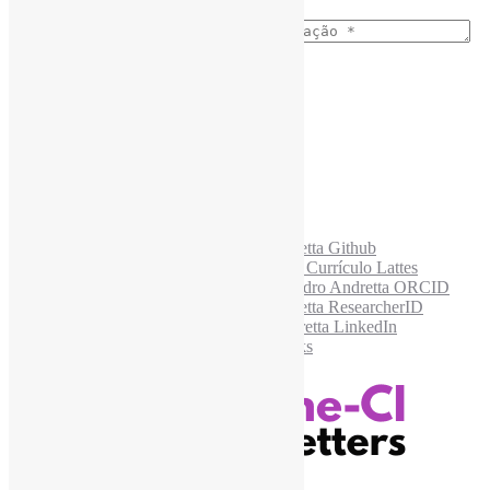
E-mail para os NewsLetters
*
Acesse também
Recursos Informe-CI