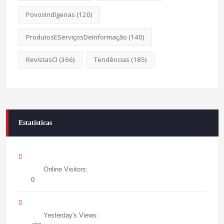
PovosIndígenas
(120)
ProdutosEServiçosDeInformação
(140)
RevistasCI
(366)
Tendências
(185)
Estatísticas
Online Visitors:
0
Yesterday's Views: