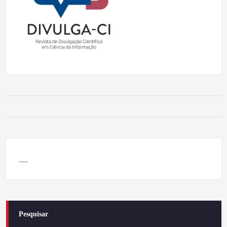
___
Pesquisar