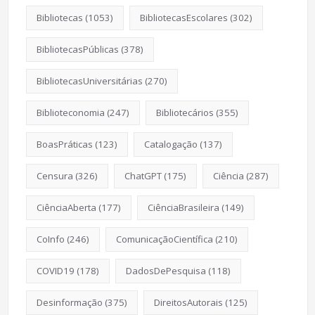
Bibliotecas
(1053)
BibliotecasEscolares
(302)
BibliotecasPúblicas
(378)
BibliotecasUniversitárias
(270)
Biblioteconomia
(247)
Bibliotecários
(355)
BoasPráticas
(123)
Catalogação
(137)
Censura
(326)
ChatGPT
(175)
Ciência
(287)
CiênciaAberta
(177)
CiênciaBrasileira
(149)
CoInfo
(246)
ComunicaçãoCientífica
(210)
COVID19
(178)
DadosDePesquisa
(118)
Desinformação
(375)
DireitosAutorais
(125)