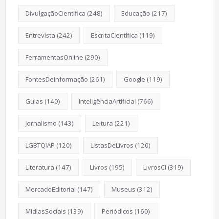
DivulgaçãoCientífica
(248)
Educação
(217)
Entrevista
(242)
EscritaCientífica
(119)
FerramentasOnline
(290)
FontesDeInformação
(261)
Google
(119)
Guias
(140)
InteligênciaArtificial
(766)
Jornalismo
(143)
Leitura
(221)
LGBTQIAP
(120)
ListasDeLivros
(120)
Literatura
(147)
Livros
(195)
LivrosCI
(319)
MercadoEditorial
(147)
Museus
(312)
MídiasSociais
(139)
Periódicos
(160)