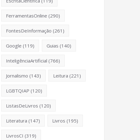
EscritaCientífica
(119)
FerramentasOnline
(290)
FontesDeInformação
(261)
Google
(119)
Guias
(140)
InteligênciaArtificial
(766)
Jornalismo
(143)
Leitura
(221)
LGBTQIAP
(120)
ListasDeLivros
(120)
Literatura
(147)
Livros
(195)
LivrosCI
(319)