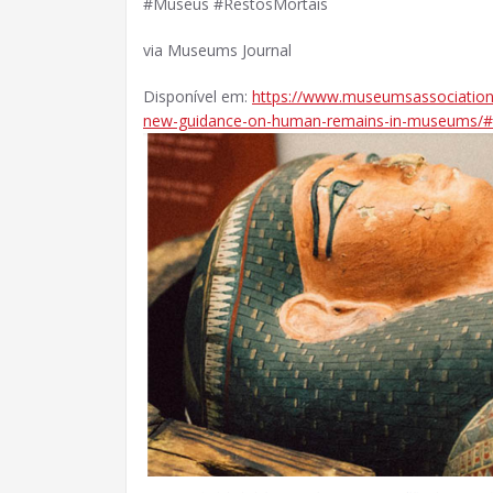
#Museus #RestosMortais
via Museums Journal
Disponível em:
https://www.museumsassociation
new-guidance-on-human-remains-in-museums/#