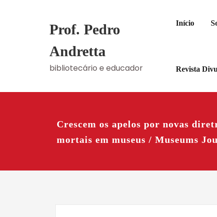
Skip
to
Início
S
Prof. Pedro
content
Andretta
bibliotecário e educador
Revista Div
Crescem os apelos por novas diretr
mortais em museus / Museums Jou