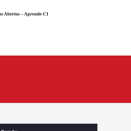
s Abertos – Aprende-CI
scem os apelos por novas diretrizes sobre restos mortais em museus / Museums Journal