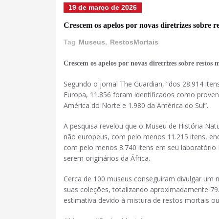
19 de março de 2026
Crescem os apelos por novas diretrizes sobre 
Tag
Museus
,
RestosMortais
Crescem os apelos por novas diretrizes sobre resto
Segundo o jornal The Guardian, “dos 28.914 ite
Europa, 11.856 foram identificados como provenie
América do Norte e 1.980 da América do Sul”.
A pesquisa revelou que o Museu de História Natu
não europeus, com pelo menos 11.215 itens, en
com pelo menos 8.740 itens em seu laboratório 
serem originários da África.
Cerca de 100 museus conseguiram divulgar um 
suas coleções, totalizando aproximadamente 79.
estimativa devido à mistura de restos mortais 