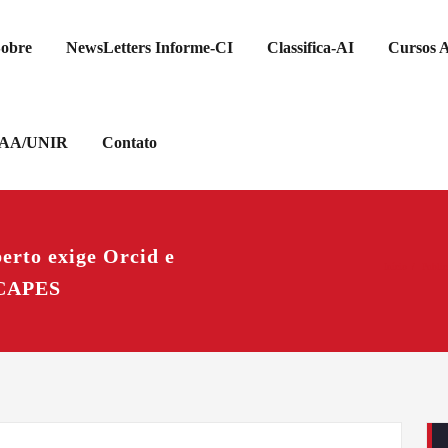
obre
NewsLetters Informe-CI
Classifica-AI
Cursos A
GAA/UNIR
Contato
erto exige Orcid e
Início
Public
 CAPES