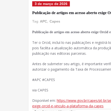
3 de março de 2026
Publicação de artigos em acesso aberto exige
Tag
APC
,
Capes
Publicação de artigos em acesso aberto exige Orci
Ter o Orcid, incluí-lo nas publicações e registr
pois facilita a atualização automática da produção
publicação nas editoras parceiras.
Antes de submeter seu artigo, é importante veri
autorizar o pagamento da Taxa de Processament
#APC #CAPES
via CAPES
Disponível em:
https://www.gov.br/capes/pt-br/a
exige-orcid-e-vinculo-a-plataforma-da-capes