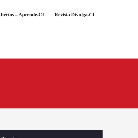
bertos – Aprende-CI
Revista Divulga-CI
ação de artigos em acesso aberto exige Orcid e vínculo à plataforma da CAPES / CAPES