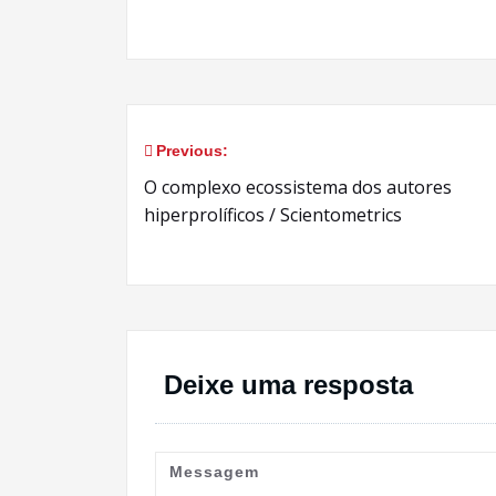
Previous:
Navegação
O complexo ecossistema dos autores
de
hiperprolíficos / Scientometrics
Post
Deixe uma resposta