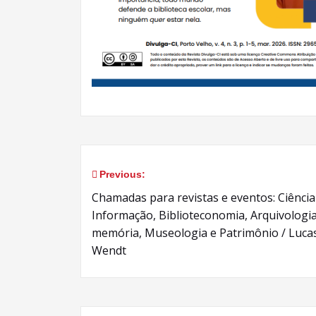
Previous:
Navegação
Chamadas para revistas e eventos: Ciência
de
Informação, Biblioteconomia, Arquivologia
memória, Museologia e Patrimônio / Luca
Post
Wendt