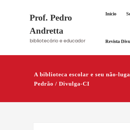
Skip
to
Início
S
Prof. Pedro
content
Andretta
bibliotecário e educador
Revista Div
A biblioteca escolar e seu não-lug
Pedrão / Divulga-CI