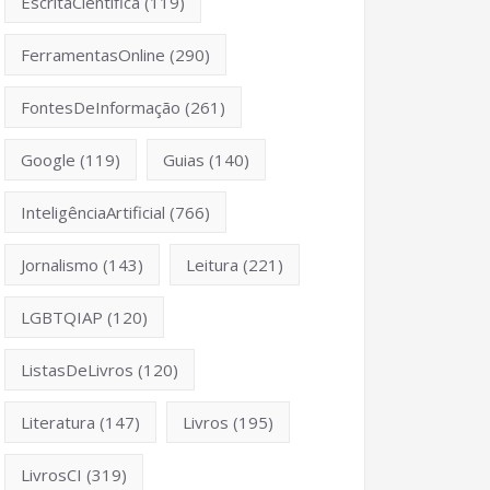
EscritaCientífica
(119)
FerramentasOnline
(290)
FontesDeInformação
(261)
Google
(119)
Guias
(140)
InteligênciaArtificial
(766)
Jornalismo
(143)
Leitura
(221)
LGBTQIAP
(120)
ListasDeLivros
(120)
Literatura
(147)
Livros
(195)
LivrosCI
(319)