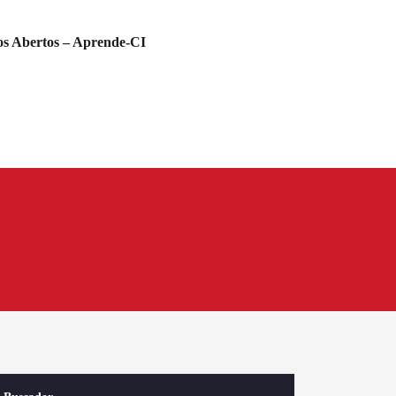
s Abertos – Aprende-CI
Início
A biblioteca escolar e seu não-lugar, por Gabriela Pedrão / Divulga-CI