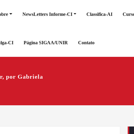
obre
NewsLetters Informe-CI
Classifica-AI
Curso
ulga-CI
Página SIGAA/UNIR
Contato
ar, por Gabriela