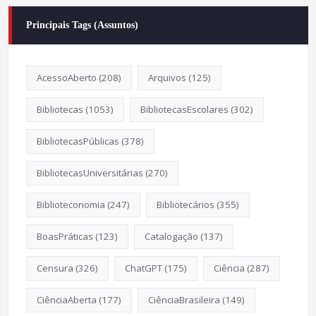
Principais Tags (Assuntos)
AcessoAberto
(208)
Arquivos
(125)
Bibliotecas
(1053)
BibliotecasEscolares
(302)
BibliotecasPúblicas
(378)
BibliotecasUniversitárias
(270)
Biblioteconomia
(247)
Bibliotecários
(355)
BoasPráticas
(123)
Catalogação
(137)
Censura
(326)
ChatGPT
(175)
Ciência
(287)
CiênciaAberta
(177)
CiênciaBrasileira
(149)