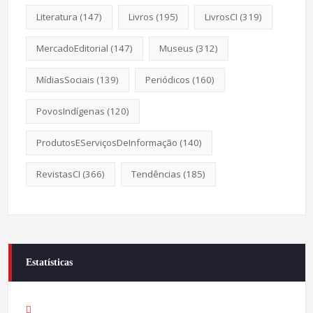
Literatura
(147)
Livros
(195)
LivrosCI
(319)
MercadoEditorial
(147)
Museus
(312)
MídiasSociais
(139)
Periódicos
(160)
PovosIndígenas
(120)
ProdutosEServiçosDeInformação
(140)
RevistasCI
(366)
Tendências
(185)
Estatísticas