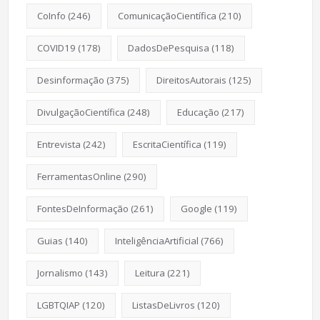
CoInfo
(246)
ComunicaçãoCientífica
(210)
COVID19
(178)
DadosDePesquisa
(118)
Desinformação
(375)
DireitosAutorais
(125)
DivulgaçãoCientífica
(248)
Educação
(217)
Entrevista
(242)
EscritaCientífica
(119)
FerramentasOnline
(290)
FontesDeInformação
(261)
Google
(119)
Guias
(140)
InteligênciaArtificial
(766)
Jornalismo
(143)
Leitura
(221)
LGBTQIAP
(120)
ListasDeLivros
(120)