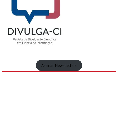
Assinar NewsLetters