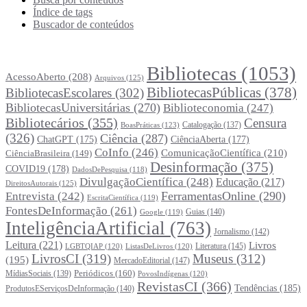
Índice de tags
Buscador de conteúdos
Principais Tags (Assuntos)
Bibliotecas
(1053)
AcessoAberto
(208)
Arquivos
(125)
BibliotecasPúblicas
(378)
BibliotecasEscolares
(302)
BibliotecasUniversitárias
(270)
Biblioteconomia
(247)
Bibliotecários
(355)
Censura
Catalogação
(137)
BoasPráticas
(123)
(326)
Ciência
(287)
ChatGPT
(175)
CiênciaAberta
(177)
CoInfo
(246)
ComunicaçãoCientífica
(210)
CiênciaBrasileira
(149)
Desinformação
(375)
COVID19
(178)
DadosDePesquisa
(118)
DivulgaçãoCientífica
(248)
Educação
(217)
DireitosAutorais
(125)
FerramentasOnline
(290)
Entrevista
(242)
EscritaCientífica
(119)
FontesDeInformação
(261)
Guias
(140)
Google
(119)
InteligênciaArtificial
(763)
Jornalismo
(142)
Leitura
(221)
Livros
Literatura
(145)
LGBTQIAP
(120)
ListasDeLivros
(120)
LivrosCI
(319)
Museus
(312)
(195)
MercadoEditorial
(147)
Periódicos
(160)
MídiasSociais
(139)
PovosIndígenas
(120)
RevistasCI
(366)
Tendências
(185)
ProdutosEServiçosDeInformação
(140)