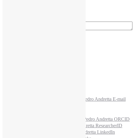
Ano do nascimento
*
E-mail para os NewsLetters
*
Acesse também