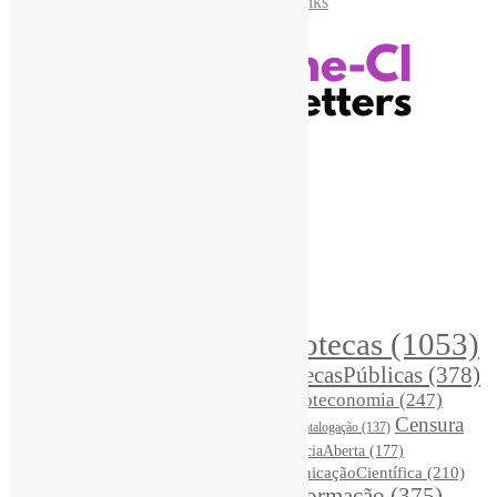
Recursos Informe-CI
Informe-CI
Assinar NewsLetters Informe-CI
Busca por conteúdos
Índice de tags
Buscador de conteúdos
Principais Tags (Assuntos)
Bibliotecas
(1053)
AcessoAberto
(208)
Arquivos
(125)
BibliotecasPúblicas
(378)
BibliotecasEscolares
(302)
BibliotecasUniversitárias
(270)
Biblioteconomia
(247)
Bibliotecários
(355)
Censura
Catalogação
(137)
BoasPráticas
(123)
(326)
Ciência
(287)
ChatGPT
(175)
CiênciaAberta
(177)
CoInfo
(246)
ComunicaçãoCientífica
(210)
CiênciaBrasileira
(149)
Desinformação
(375)