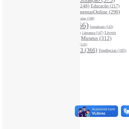
COVID19
(178)
DadosDePesquisa
(118)
DivulgaçãoCientífica
(248)
Educação
(217)
DireitosAutorais
(125)
FerramentasOnline
(290)
Entrevista
(242)
EscritaCientífica
(119)
FontesDeInformação
(261)
Guias
(140)
Google
(119)
InteligênciaArtificial
(766)
Jornalismo
(143)
Leitura
(221)
Livros
Literatura
(147)
LGBTQIAP
(120)
ListasDeLivros
(120)
LivrosCI
(319)
Museus
(312)
(195)
MercadoEditorial
(147)
Periódicos
(160)
MídiasSociais
(139)
PovosIndígenas
(120)
RevistasCI
(366)
Tendências
(185)
ProdutosEServiçosDeInformação
(140)
Estatísticas
Online Visitors:
0
Yesterday's Views:
390
Last 7 Days Views:
2.850
Last 30 Days Views:
19.737
Last 365 Days Views:
167.712
Total Views:
346.417
Total Visitors:
341.526
Total Page Views:
7
Total Posts:
15.733