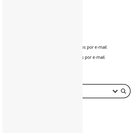
Notifique-me sobre novos comentários por e-mail.
Notifique-me sobre novas publicações por e-mail.
Buscador
Assine a Informe-CI NewsLetters
Nome completo
*