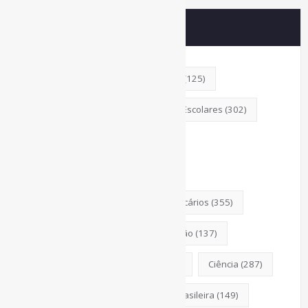
Principais Tags (Assuntos)
AcessoAberto
(208)
Arquivos
(125)
Bibliotecas
(1053)
BibliotecasEscolares
(302)
BibliotecasPúblicas
(378)
BibliotecasUniversitárias
(270)
Biblioteconomia
(247)
Bibliotecários
(355)
BoasPráticas
(123)
Catalogação
(137)
Censura
(326)
ChatGPT
(175)
Ciência
(287)
CiênciaAberta
(177)
CiênciaBrasileira
(149)