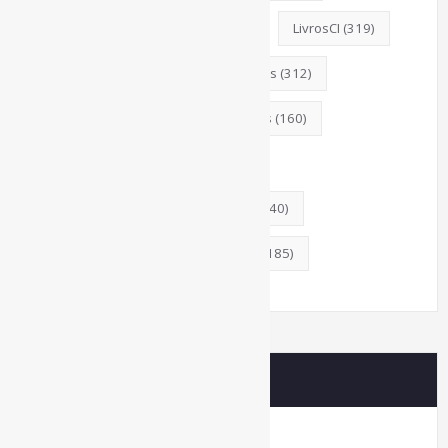
Literatura
(145)
Livros
(195)
LivrosCI
(319)
MercadoEditorial
(147)
Museus
(312)
MídiasSociais
(139)
Periódicos
(160)
PovosIndígenas
(120)
ProdutosEServiçosDeInformação
(140)
RevistasCI
(366)
Tendências
(185)
Estatísticas