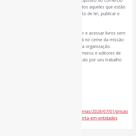
intelectual e um ataque ao próprio propósito do comércio
de livros. A EIBF se solidariza com todos aqueles que estão
na linha de frente, defendendo o direito de ler, publicar e
vender livros sem medo.”
“Defender o direito de publicar, vender e acessar livros sem
medo de censura ou perseguição está no cerne da missão
da EIBF”, acrescenta o comunicado da organização.
“Pedimos solidariedade global com livreiros e editores de
todo o mundo que enfrentam repressão por seu trabalho
essencial.”
#Censura
via Publish News
Disponível em:
https://www.publishnews.com.br/materias/2026/07/01/prisao-
de-livreiros-em-hong-kong-acende-alerta-em-entidades