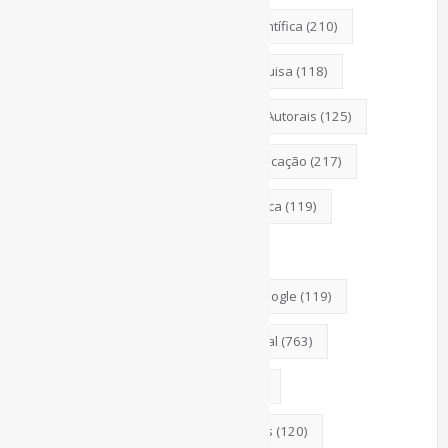
CoInfo
(246)
ComunicaçãoCientífica
(210)
COVID19
(178)
DadosDePesquisa
(118)
Desinformação
(375)
DireitosAutorais
(125)
DivulgaçãoCientífica
(248)
Educação
(217)
Entrevista
(242)
EscritaCientífica
(119)
FerramentasOnline
(290)
FontesDeInformação
(261)
Google
(119)
Guias
(140)
InteligênciaArtificial
(763)
Jornalismo
(142)
Leitura
(221)
LGBTQIAP
(120)
ListasDeLivros
(120)