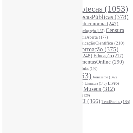
Bibliotecas
(1053)
AcessoAberto
(208)
Arquivos
(125)
BibliotecasPúblicas
(378)
BibliotecasEscolares
(302)
BibliotecasUniversitárias
(270)
Biblioteconomia
(247)
Bibliotecários
(355)
Censura
Catalogação
(137)
BoasPráticas
(123)
(326)
Ciência
(287)
ChatGPT
(175)
CiênciaAberta
(177)
CoInfo
(246)
ComunicaçãoCientífica
(210)
CiênciaBrasileira
(149)
Desinformação
(375)
COVID19
(178)
DadosDePesquisa
(118)
DivulgaçãoCientífica
(248)
Educação
(217)
DireitosAutorais
(125)
FerramentasOnline
(290)
Entrevista
(242)
EscritaCientífica
(119)
FontesDeInformação
(261)
Guias
(140)
Google
(119)
InteligênciaArtificial
(763)
Jornalismo
(142)
Leitura
(221)
Livros
Literatura
(145)
LGBTQIAP
(120)
ListasDeLivros
(120)
LivrosCI
(319)
Museus
(312)
(195)
MercadoEditorial
(147)
Periódicos
(160)
MídiasSociais
(139)
PovosIndígenas
(120)
RevistasCI
(366)
Tendências
(185)
ProdutosEServiçosDeInformação
(140)
Estatísticas
Online Visitors:
0
Yesterday's Views:
410
Last 7 Days Views:
3.254