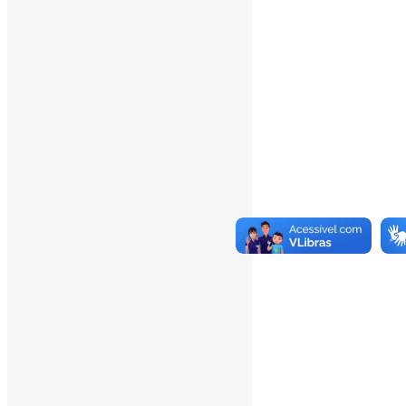
Last 30 Days Views:
20.893
Last 365 Days Views:
167.152
Total Views:
345.339
Total Visitors:
340.524
Total Page Views:
12
Total Posts:
15.727