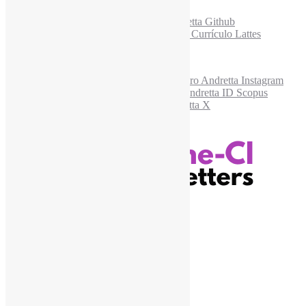
Acesse também
Recursos Informe-CI
Informe-CI
Assinar NewsLetters Informe-CI
Busca por conteúdos
Índice de tags
Buscador de conteúdos
Principais Tags (Assuntos)