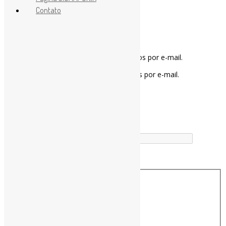
Contato
Notifique-me sobre novos comentários por e-mail.
Notifique-me sobre novas publicações por e-mail.
Buscador
Buscar correspondência exata
Busca no Títulos
Busca no Conteúdo