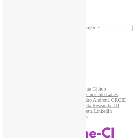
Ano do nascimento
*
E-mail para os NewsLetters
*
Acesse também