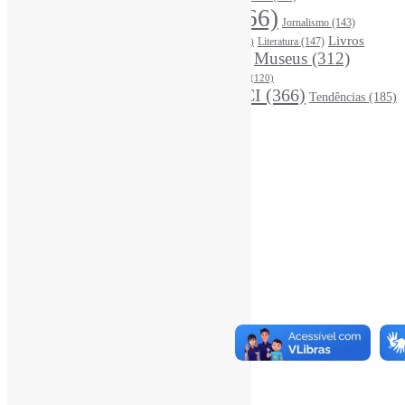
InteligênciaArtificial
(766)
Jornalismo
(143)
Leitura
(221)
Livros
Literatura
(147)
LGBTQIAP
(120)
ListasDeLivros
(120)
LivrosCI
(319)
Museus
(312)
(195)
MercadoEditorial
(147)
Periódicos
(160)
MídiasSociais
(139)
PovosIndígenas
(120)
RevistasCI
(366)
Tendências
(185)
ProdutosEServiçosDeInformação
(140)
Estatísticas
Online Visitors:
2
Yesterday's Views:
450
Last 7 Days Views:
3.127
Last 30 Days Views:
20.170
Last 365 Days Views:
167.618
Total Views:
346.154
Total Visitors:
341.267
Total Page Views:
12
Total Posts:
15.733