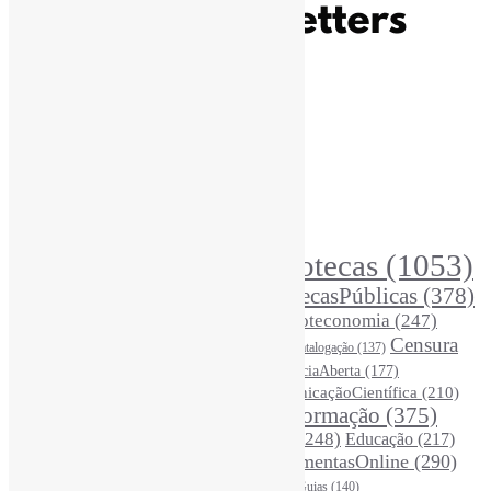
Recursos Informe-CI
Informe-CI
Assinar NewsLetters Informe-CI
Busca por conteúdos
Índice de tags
Buscador de conteúdos
Principais Tags (Assuntos)
Bibliotecas
(1053)
AcessoAberto
(208)
Arquivos
(125)
BibliotecasPúblicas
(378)
BibliotecasEscolares
(302)
BibliotecasUniversitárias
(270)
Biblioteconomia
(247)
Bibliotecários
(355)
Censura
Catalogação
(137)
BoasPráticas
(123)
(326)
Ciência
(287)
ChatGPT
(175)
CiênciaAberta
(177)
CoInfo
(246)
ComunicaçãoCientífica
(210)
CiênciaBrasileira
(149)
Desinformação
(375)
COVID19
(178)
DadosDePesquisa
(118)
DivulgaçãoCientífica
(248)
Educação
(217)
DireitosAutorais
(125)
FerramentasOnline
(290)
Entrevista
(242)
EscritaCientífica
(119)
FontesDeInformação
(261)
Guias
(140)
Google
(119)