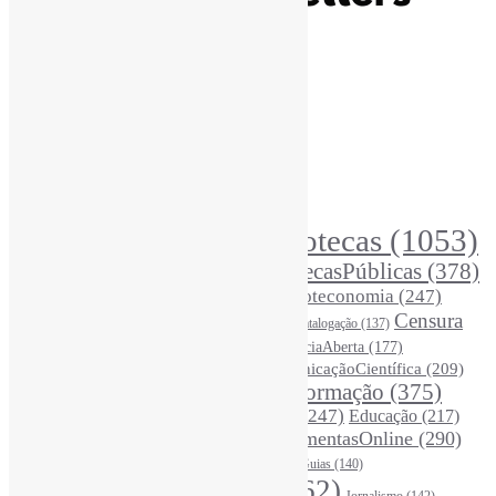
Recursos Informe-CI
Informe-CI
Assinar NewsLetters Informe-CI
Busca por conteúdos
Índice de tags
Buscador de conteúdos
Principais Tags (Assuntos)
Bibliotecas
(1053)
AcessoAberto
(208)
Arquivos
(125)
BibliotecasPúblicas
(378)
BibliotecasEscolares
(302)
BibliotecasUniversitárias
(270)
Biblioteconomia
(247)
Bibliotecários
(355)
Censura
Catalogação
(137)
BoasPráticas
(123)
(325)
Ciência
(287)
ChatGPT
(175)
CiênciaAberta
(177)
CoInfo
(246)
ComunicaçãoCientífica
(209)
CiênciaBrasileira
(149)
Desinformação
(375)
COVID19
(178)
DadosDePesquisa
(118)
DivulgaçãoCientífica
(247)
Educação
(217)
DireitosAutorais
(125)
FerramentasOnline
(290)
Entrevista
(242)
EscritaCientífica
(119)
FontesDeInformação
(261)
Guias
(140)
Google
(119)
InteligênciaArtificial
(762)
Jornalismo
(142)