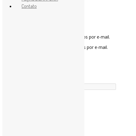
Contato
Notifique-me sobre novos comentários por e-mail.
Notifique-me sobre novas publicações por e-mail.
Buscador
Assine a Informe-CI NewsLetters
Buscar correspondência exata
Nome completo
*
Busca no Títulos