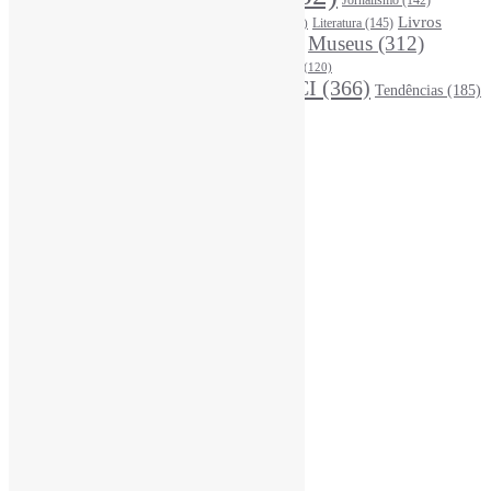
Leitura
(221)
Livros
Literatura
(145)
LGBTQIAP
(120)
ListasDeLivros
(120)
LivrosCI
(319)
Museus
(312)
(195)
MercadoEditorial
(147)
Periódicos
(160)
MídiasSociais
(139)
PovosIndígenas
(120)
RevistasCI
(366)
Tendências
(185)
ProdutosEServiçosDeInformação
(140)
Estatísticas
Online Visitors:
0
Yesterday's Views:
410
Last 7 Days Views:
3.073
Last 30 Days Views:
20.712
Last 365 Days Views:
166.971
Total Views:
345.158
Total Visitors:
340.355
Total Page Views:
14
Total Posts:
15.721