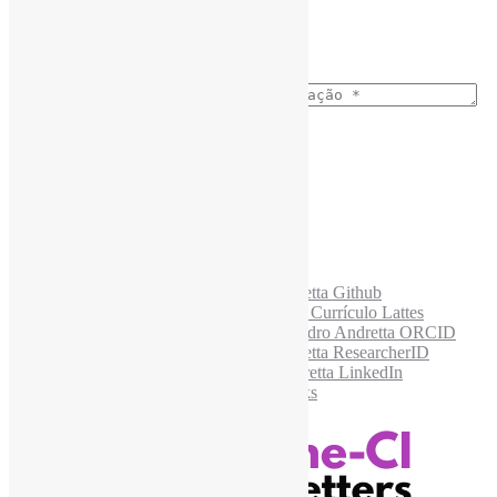
Busca no Conteúdo
Ano do nascimento
*
E-mail para os NewsLetters
*
Acesse também