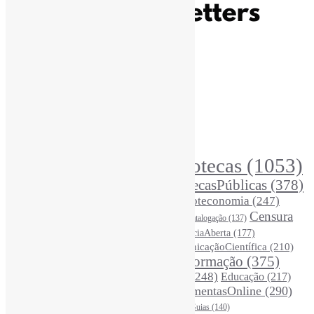
Recursos Informe-CI
Informe-CI
Assinar NewsLetters Informe-CI
Busca por conteúdos
Índice de tags
Buscador de conteúdos
Principais Tags (Assuntos)
Bibliotecas
(1053)
AcessoAberto
(208)
Arquivos
(125)
BibliotecasPúblicas
(378)
BibliotecasEscolares
(302)
BibliotecasUniversitárias
(270)
Biblioteconomia
(247)
Bibliotecários
(355)
Censura
Catalogação
(137)
BoasPráticas
(123)
(326)
Ciência
(287)
ChatGPT
(175)
CiênciaAberta
(177)
CoInfo
(246)
ComunicaçãoCientífica
(210)
CiênciaBrasileira
(149)
Desinformação
(375)
COVID19
(178)
DadosDePesquisa
(118)
DivulgaçãoCientífica
(248)
Educação
(217)
DireitosAutorais
(125)
FerramentasOnline
(290)
Entrevista
(242)
EscritaCientífica
(119)
FontesDeInformação
(261)
Guias
(140)
Google
(119)