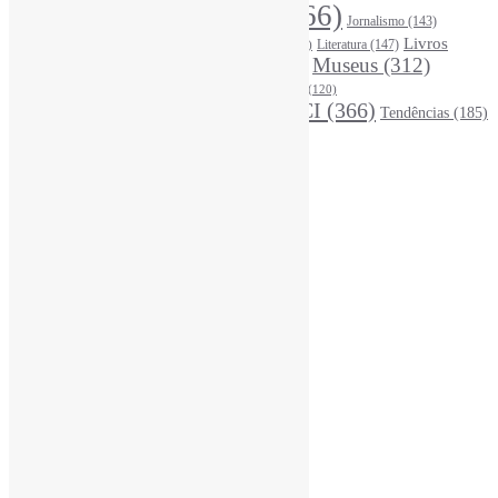
InteligênciaArtificial
(766)
Jornalismo
(143)
Leitura
(221)
Livros
Literatura
(147)
LGBTQIAP
(120)
ListasDeLivros
(120)
LivrosCI
(319)
Museus
(312)
(195)
MercadoEditorial
(147)
Periódicos
(160)
MídiasSociais
(139)
PovosIndígenas
(120)
RevistasCI
(366)
Tendências
(185)
ProdutosEServiçosDeInformação
(140)
Estatísticas
Online Visitors:
3
Yesterday's Views:
450
Last 7 Days Views:
3.038
Last 30 Days Views:
20.081
Last 365 Days Views:
167.529
Total Views:
346.065
Total Visitors:
341.185
Total Page Views:
17
Total Posts:
15.733