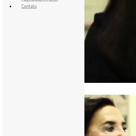
Contato
[ad_1]