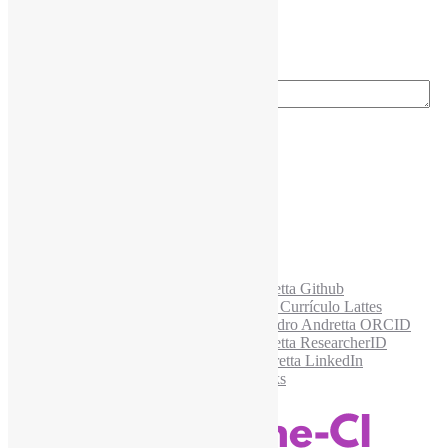
Ano do nascimento
*
E-mail para os NewsLetters
*
Acesse também