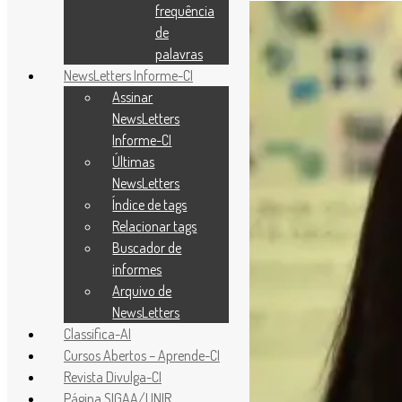
frequência
de
palavras
NewsLetters Informe-CI
Assinar
NewsLetters
Informe-CI
Últimas
NewsLetters
Índice de tags
Relacionar tags
Buscador de
informes
Arquivo de
NewsLetters
Classifica-AI
Cursos Abertos – Aprende-CI
Revista Divulga-CI
Página SIGAA/UNIR