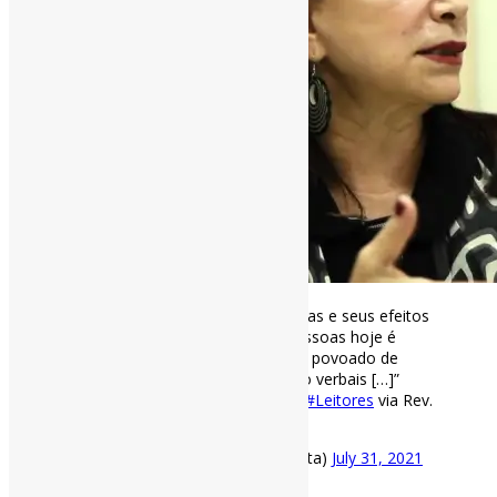
Lucia Santaella analisa as tecnologias e seus efeitos
cognitivos l “O pensamento das pessoas hoje é
híbrido justamente por estar sendo povoado de
diferentes linguagens híbridas e não verbais […]”
#Linguagem
#PensamentoHíbrido
#Leitores
via Rev.
Educação
https://t.co/7iDKFdeCWD
— Pedro Andretta (@pedroisandretta)
July 31, 2021
[ad_2]