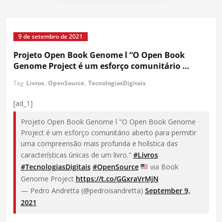
9 de setembro de 2021
Projeto Open Book Genome l “O Open Book
Genome Project é um esforço comunitário …
Tag
Livros
,
OpenSource
,
TecnologiasDigitais
[ad_1]
Projeto Open Book Genome l "O Open Book Genome
Project é um esforço comunitário aberto para permitir
uma compreensão mais profunda e holística das
características únicas de um livro."
#Livros
#TecnologiasDigitais
#OpenSource
via Book
Genome Project
https://t.co/GGxraVrMjN
— Pedro Andretta (@pedroisandretta)
September 9,
2021