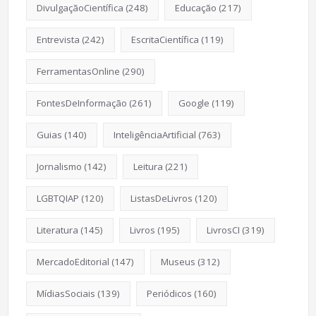
DivulgaçãoCientífica
(248)
Educação
(217)
Entrevista
(242)
EscritaCientífica
(119)
FerramentasOnline
(290)
FontesDeInformação
(261)
Google
(119)
Guias
(140)
InteligênciaArtificial
(763)
Jornalismo
(142)
Leitura
(221)
LGBTQIAP
(120)
ListasDeLivros
(120)
Literatura
(145)
Livros
(195)
LivrosCI
(319)
MercadoEditorial
(147)
Museus
(312)
MídiasSociais
(139)
Periódicos
(160)