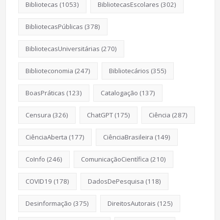
Bibliotecas
(1053)
BibliotecasEscolares
(302)
BibliotecasPúblicas
(378)
BibliotecasUniversitárias
(270)
Biblioteconomia
(247)
Bibliotecários
(355)
BoasPráticas
(123)
Catalogação
(137)
Censura
(326)
ChatGPT
(175)
Ciência
(287)
CiênciaAberta
(177)
CiênciaBrasileira
(149)
CoInfo
(246)
ComunicaçãoCientífica
(210)
COVID19
(178)
DadosDePesquisa
(118)
Desinformação
(375)
DireitosAutorais
(125)