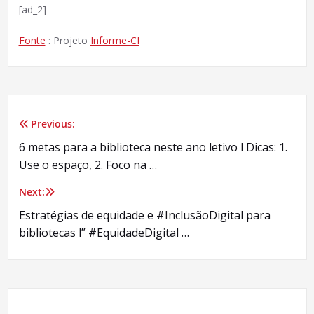
[ad_2]
Fonte
: Projeto
Informe-CI
Previous:
Navegação
6 metas para a biblioteca neste ano letivo l Dicas: 1.
de
Use o espaço, 2. Foco na …
Post
Next:
Estratégias de equidade e #InclusãoDigital para
bibliotecas l” #EquidadeDigital …