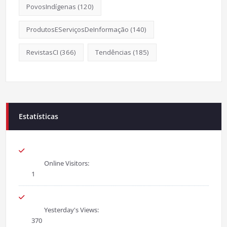
PovosIndígenas
(120)
ProdutosEServiçosDeInformação
(140)
RevistasCI
(366)
Tendências
(185)
Estatísticas
Online Visitors:
1
Yesterday's Views:
370