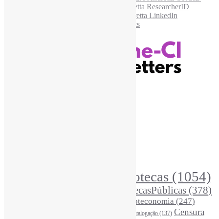
Recursos Informe-CI
Informe-CI
Assinar NewsLetters Informe-CI
Busca por conteúdos
Índice de tags
Buscador de conteúdos
Principais Tags (Assuntos)
Bibliotecas
(1054)
AcessoAberto
(208)
Arquivos
(125)
BibliotecasPúblicas
(378)
BibliotecasEscolares
(302)
BibliotecasUniversitárias
(270)
Biblioteconomia
(247)
Bibliotecários
(355)
Censura
Catalogação
(137)
BoasPráticas
(123)