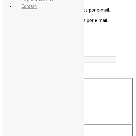
Contato
Notifique-me sobre novos comentários por e-mail.
Notifique-me sobre novas publicações por e-mail.
Buscador
Buscar correspondência exata
Busca no Títulos
Busca no Conteúdo