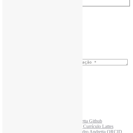
Assine a Informe-CI NewsLetters
Nome completo
*
Ano do nascimento
*
E-mail para os NewsLetters
*
Acesse também