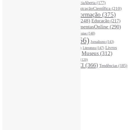
(326)
Ciência
(287)
ChatGPT
(175)
CiênciaAberta
(177)
CoInfo
(246)
ComunicaçãoCientífica
(210)
CiênciaBrasileira
(149)
Desinformação
(375)
COVID19
(178)
DadosDePesquisa
(118)
DivulgaçãoCientífica
(248)
Educação
(217)
DireitosAutorais
(125)
FerramentasOnline
(290)
Entrevista
(242)
EscritaCientífica
(119)
FontesDeInformação
(261)
Guias
(140)
Google
(119)
InteligênciaArtificial
(766)
Jornalismo
(143)
Leitura
(221)
Livros
Literatura
(147)
LGBTQIAP
(120)
ListasDeLivros
(120)
LivrosCI
(320)
Museus
(312)
(195)
MercadoEditorial
(147)
Periódicos
(160)
MídiasSociais
(139)
PovosIndígenas
(120)
RevistasCI
(366)
Tendências
(185)
ProdutosEServiçosDeInformação
(140)
Estatísticas
Online Visitors:
1
Yesterday's Views:
390
Last 7 Days Views:
3.112
Last 30 Days Views:
19.999
Last 365 Days Views:
167.974
Total Views:
346.679
Total Visitors:
341.775
Total Page Views:
10
Total Posts:
15.739