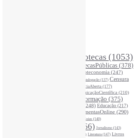
Recursos Informe-CI
Informe-CI
Assinar NewsLetters Informe-CI
Busca por conteúdos
Índice de tags
Buscador de conteúdos
Principais Tags (Assuntos)
Bibliotecas
(1053)
AcessoAberto
(208)
Arquivos
(125)
BibliotecasPúblicas
(378)
BibliotecasEscolares
(302)
BibliotecasUniversitárias
(270)
Biblioteconomia
(247)
Bibliotecários
(355)
Censura
Catalogação
(137)
BoasPráticas
(123)
(326)
Ciência
(287)
ChatGPT
(175)
CiênciaAberta
(177)
CoInfo
(246)
ComunicaçãoCientífica
(210)
CiênciaBrasileira
(149)
Desinformação
(375)
COVID19
(178)
DadosDePesquisa
(118)
DivulgaçãoCientífica
(248)
Educação
(217)
DireitosAutorais
(125)
FerramentasOnline
(290)
Entrevista
(242)
EscritaCientífica
(119)
FontesDeInformação
(261)
Guias
(140)
Google
(119)
InteligênciaArtificial
(766)
Jornalismo
(143)
Leitura
(221)
Livros
Literatura
(147)
LGBTQIAP
(120)
ListasDeLivros
(120)