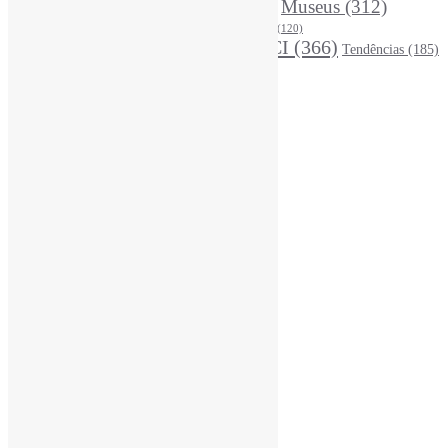
LivrosCI
(319)
Museus
(312)
(195)
MercadoEditorial
(147)
Periódicos
(160)
MídiasSociais
(139)
PovosIndígenas
(120)
RevistasCI
(366)
Tendências
(185)
ProdutosEServiçosDeInformação
(140)
Estatísticas
Online Visitors:
0
Yesterday's Views:
450
Last 7 Days Views:
2.989
Last 30 Days Views:
20.032
Last 365 Days Views:
167.480
Total Views:
346.016
Total Visitors:
341.149
Total Page Views:
12
Total Posts:
15.733