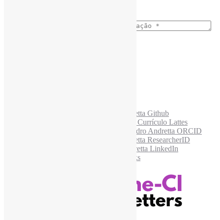
E-mail para os NewsLetters
*
Acesse também