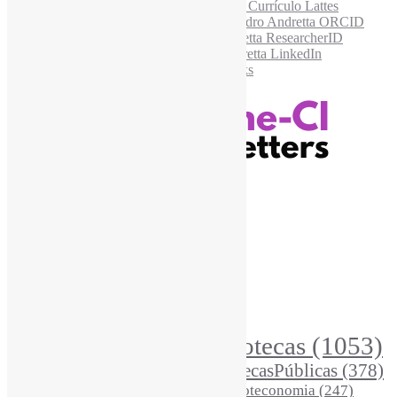
Recursos Informe-CI
Informe-CI
Assinar NewsLetters Informe-CI
Busca por conteúdos
Índice de tags
Buscador de conteúdos
Principais Tags (Assuntos)
Bibliotecas
(1053)
AcessoAberto
(208)
Arquivos
(125)
BibliotecasPúblicas
(378)
BibliotecasEscolares
(302)
BibliotecasUniversitárias
(270)
Biblioteconomia
(247)