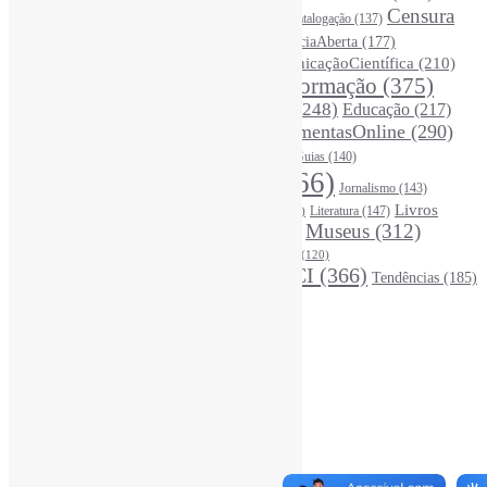
Bibliotecários
(355)
Censura
Catalogação
(137)
BoasPráticas
(123)
(326)
Ciência
(287)
ChatGPT
(175)
CiênciaAberta
(177)
CoInfo
(246)
ComunicaçãoCientífica
(210)
CiênciaBrasileira
(149)
Desinformação
(375)
COVID19
(178)
DadosDePesquisa
(118)
DivulgaçãoCientífica
(248)
Educação
(217)
DireitosAutorais
(125)
FerramentasOnline
(290)
Entrevista
(242)
EscritaCientífica
(119)
FontesDeInformação
(261)
Guias
(140)
Google
(119)
InteligênciaArtificial
(766)
Jornalismo
(143)
Leitura
(221)
Livros
Literatura
(147)
LGBTQIAP
(120)
ListasDeLivros
(120)
LivrosCI
(319)
Museus
(312)
(195)
MercadoEditorial
(147)
Periódicos
(160)
MídiasSociais
(139)
PovosIndígenas
(120)
RevistasCI
(366)
Tendências
(185)
ProdutosEServiçosDeInformação
(140)
Estatísticas
Online Visitors:
1
Yesterday's Views:
450
Last 7 Days Views:
2.956
Last 30 Days Views:
19.999
Last 365 Days Views:
167.447
Total Views:
345.983
Total Visitors:
341.118