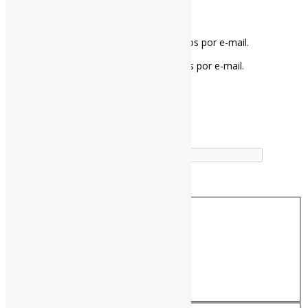
Notifique-me sobre novos comentários por e-mail.
Notifique-me sobre novas publicações por e-mail.
Buscador
Buscar correspondência exata
Busca no Títulos
Busca no Conteúdo