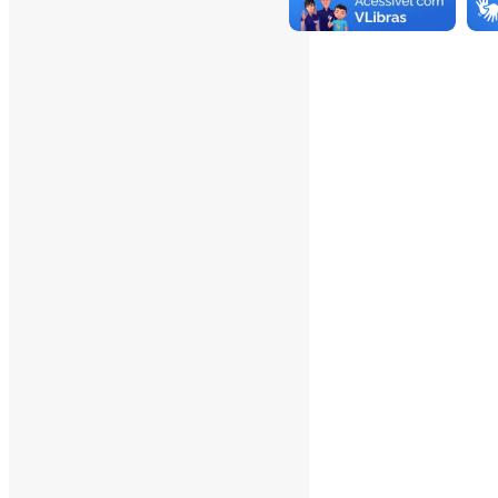
Total Page Views:
12
Total Posts:
15.733
___
Pesquisar
Pesquisar