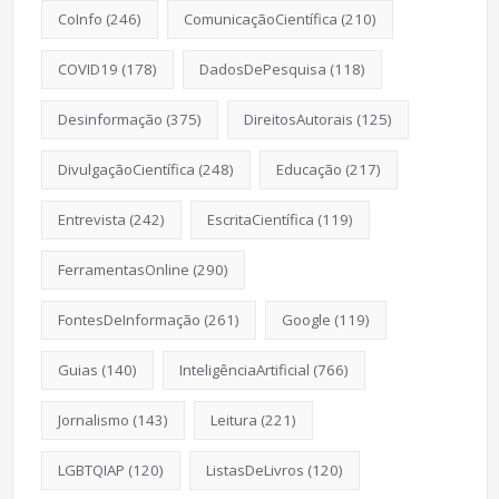
CoInfo
(246)
ComunicaçãoCientífica
(210)
COVID19
(178)
DadosDePesquisa
(118)
Desinformação
(375)
DireitosAutorais
(125)
DivulgaçãoCientífica
(248)
Educação
(217)
Entrevista
(242)
EscritaCientífica
(119)
FerramentasOnline
(290)
FontesDeInformação
(261)
Google
(119)
Guias
(140)
InteligênciaArtificial
(766)
Jornalismo
(143)
Leitura
(221)
LGBTQIAP
(120)
ListasDeLivros
(120)