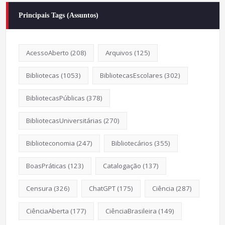
Principais Tags (Assuntos)
AcessoAberto
(208)
Arquivos
(125)
Bibliotecas
(1053)
BibliotecasEscolares
(302)
BibliotecasPúblicas
(378)
BibliotecasUniversitárias
(270)
Biblioteconomia
(247)
Bibliotecários
(355)
BoasPráticas
(123)
Catalogação
(137)
Censura
(326)
ChatGPT
(175)
Ciência
(287)
CiênciaAberta
(177)
CiênciaBrasileira
(149)