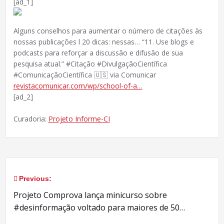
[ad_1]
Alguns conselhos para aumentar o número de citações às
nossas publicações l 20 dicas: nessas… “11. Use blogs e
podcasts para reforçar a discussão e difusão de sua
pesquisa atual.” #Citação #DivulgaçãoCientífica
#ComunicaçãoCientífica 🇺🇸 via Comunicar
revistacomunicar.com/wp/school-of-a…
[ad_2]
Curadoria:
Projeto Informe-CI
Previous:
Navegação
Projeto Comprova lança minicurso sobre
de
#desinformação voltado para maiores de 50…