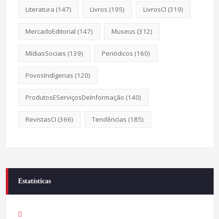
Literatura
(147)
Livros
(195)
LivrosCI
(319)
MercadoEditorial
(147)
Museus
(312)
MídiasSociais
(139)
Periódicos
(160)
PovosIndígenas
(120)
ProdutosEServiçosDeInformação
(140)
RevistasCI
(366)
Tendências
(185)
Estatísticas