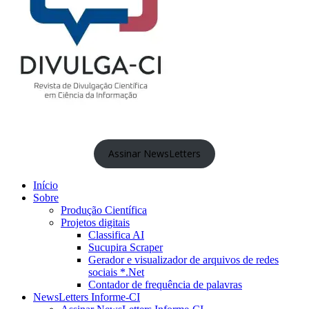
Assinar NewsLetters
Início
Sobre
Produção Científica
Projetos digitais
Classifica AI
Sucupira Scraper
Gerador e visualizador de arquivos de redes
sociais *.Net
Contador de frequência de palavras
NewsLetters Informe-CI