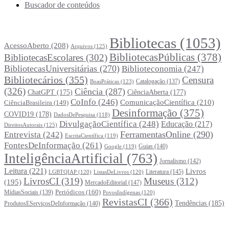
Buscador de conteúdos
Principais Tags (Assuntos)
Bibliotecas
(1053)
AcessoAberto
(208)
Arquivos
(125)
BibliotecasPúblicas
(378)
BibliotecasEscolares
(302)
BibliotecasUniversitárias
(270)
Biblioteconomia
(247)
Bibliotecários
(355)
Censura
Catalogação
(137)
BoasPráticas
(123)
(326)
Ciência
(287)
ChatGPT
(175)
CiênciaAberta
(177)
CoInfo
(246)
ComunicaçãoCientífica
(210)
CiênciaBrasileira
(149)
Desinformação
(375)
COVID19
(178)
DadosDePesquisa
(118)
DivulgaçãoCientífica
(248)
Educação
(217)
DireitosAutorais
(125)
FerramentasOnline
(290)
Entrevista
(242)
EscritaCientífica
(119)
FontesDeInformação
(261)
Guias
(140)
Google
(119)
InteligênciaArtificial
(763)
Jornalismo
(142)
Leitura
(221)
Livros
Literatura
(145)
LGBTQIAP
(120)
ListasDeLivros
(120)
LivrosCI
(319)
Museus
(312)
(195)
MercadoEditorial
(147)
Periódicos
(160)
MídiasSociais
(139)
PovosIndígenas
(120)
RevistasCI
(366)
Tendências
(185)
ProdutosEServiçosDeInformação
(140)
Estatísticas