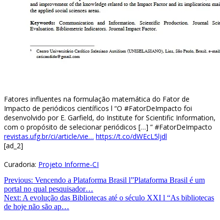
Fatores influentes na formulação matemática do Fator de
Impacto de periódicos científicos l “O #FatorDeImpacto foi
desenvolvido por E. Garfield, do Institute for Scientific Information,
com o propósito de selecionar periódicos […] ” #FatorDeImpacto
revistas.ufg.br/ci/article/vie…
https://t.co/dWEcL5ljdl
[ad_2]
Curadoria:
Projeto Informe-CI
Navegação
Previous:
Vencendo a Plataforma Brasil l”Plataforma Brasil é um
portal no qual pesquisador…
de
Next:
A evolução das Bibliotecas até o século XXI l “As bibliotecas
Post
de hoje não são ap…