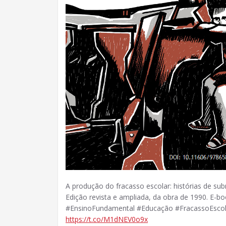
A produção do fracasso escolar: histórias de sub
Edição revista e ampliada, da obra de 1990. E-bo
#EnsinoFundamental #Educação #FracassoEsco
https://t.co/M1dNEV0o9x