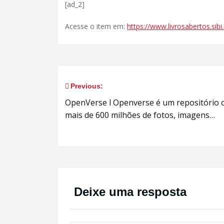
[ad_2]
Acesse o item em:
https://www.livrosabertos.sib
Previous:
Navegação
OpenVerse l Openverse é um repositório
de
mais de 600 milhões de fotos, imagens…
Post
Deixe uma resposta