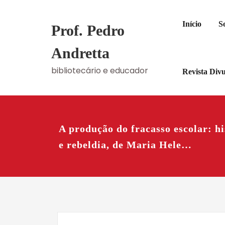
Skip
to
Início
S
Prof. Pedro
content
Andretta
bibliotecário e educador
Revista Div
A produção do fracasso escolar: h
e rebeldia, de Maria Hele…