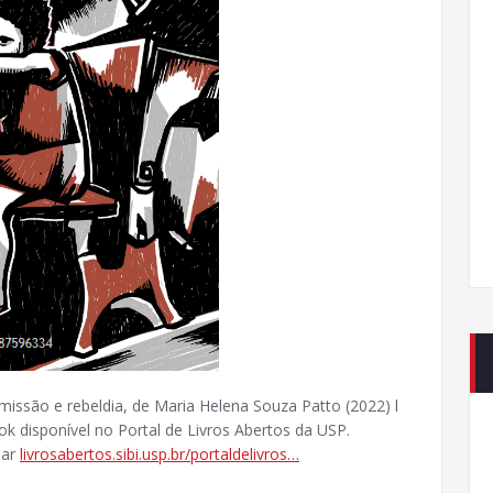
missão e rebeldia, de Maria Helena Souza Patto (2022) l
ok disponível no Portal de Livros Abertos da USP.
lar
livrosabertos.sibi.usp.br/portaldelivros…