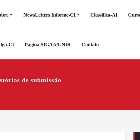
obre
NewsLetters Informe-CI
Classifica-AI
Curso
ulga-CI
Página SIGAA/UNIR
Contato
istórias de submissão
Iníci