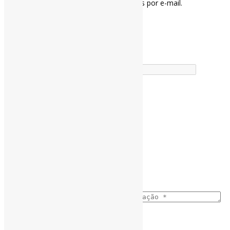
Notifique-me sobre novas publicações por e-mail.
Buscador
Assine a Informe-CI NewsLetters
Buscar correspondência exata
Nome completo
*
Busca no Títulos
Busca no Conteúdo
Ano do nascimento
*
E-mail para os NewsLetters
*