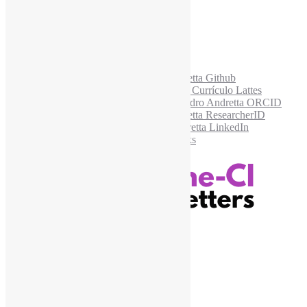
Acesse também
Recursos Informe-CI
Informe-CI
Assinar NewsLetters Informe-CI
Busca por conteúdos
Índice de tags
Buscador de conteúdos