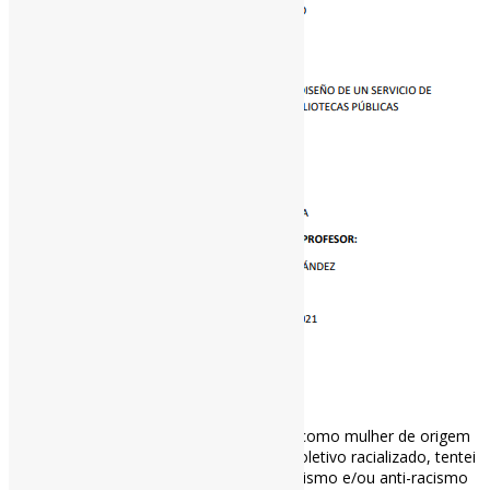
Bibliotecas: aliadas do antirracismo l”[…] como mulher de origem
marroquina e muçulmana, parte de um coletivo racializado, tentei
construir um serviço de prevenção do racismo e/ou anti-racismo