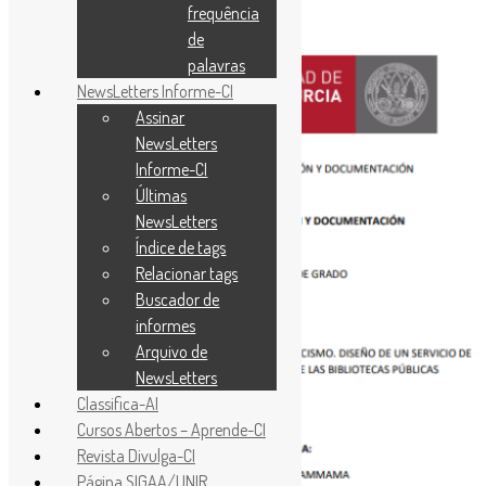
frequência
de
palavras
NewsLetters Informe-CI
Assinar
NewsLetters
Informe-CI
Últimas
NewsLetters
Índice de tags
Relacionar tags
Buscador de
informes
Arquivo de
NewsLetters
Classifica-AI
Cursos Abertos – Aprende-CI
Revista Divulga-CI
Página SIGAA/UNIR