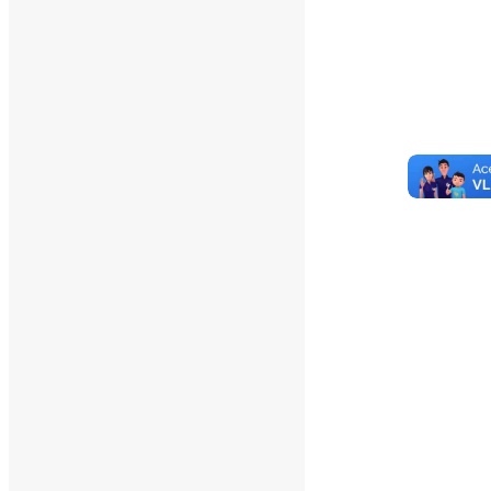
Yesterday's Views:
390
Last 7 Days Views:
2.827
Last 30 Days Views:
19.714
Last 365 Days Views:
167.689
Total Views:
346.394
Total Visitors:
341.503
Total Page Views:
6
Total Posts:
15.733