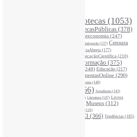
Principais Tags (Assuntos)
Bibliotecas
(1053)
AcessoAberto
(208)
Arquivos
(125)
BibliotecasPúblicas
(378)
BibliotecasEscolares
(302)
BibliotecasUniversitárias
(270)
Biblioteconomia
(247)
Bibliotecários
(355)
Censura
Catalogação
(137)
BoasPráticas
(123)
(326)
Ciência
(287)
ChatGPT
(175)
CiênciaAberta
(177)
CoInfo
(246)
ComunicaçãoCientífica
(210)
CiênciaBrasileira
(149)
Desinformação
(375)
COVID19
(178)
DadosDePesquisa
(118)
DivulgaçãoCientífica
(248)
Educação
(217)
DireitosAutorais
(125)
FerramentasOnline
(290)
Entrevista
(242)
EscritaCientífica
(119)
FontesDeInformação
(261)
Guias
(140)
Google
(119)
InteligênciaArtificial
(766)
Jornalismo
(143)
Leitura
(221)
Livros
Literatura
(147)
LGBTQIAP
(120)
ListasDeLivros
(120)
LivrosCI
(319)
Museus
(312)
(195)
MercadoEditorial
(147)
Periódicos
(160)
MídiasSociais
(139)
PovosIndígenas
(120)
RevistasCI
(366)
Tendências
(185)
ProdutosEServiçosDeInformação
(140)
Estatísticas
Online Visitors:
0