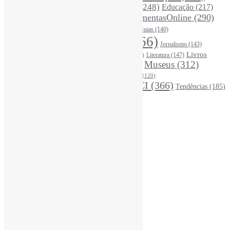
DivulgaçãoCientífica
(248)
Educação
(217)
DireitosAutorais
(125)
FerramentasOnline
(290)
Entrevista
(242)
EscritaCientífica
(119)
FontesDeInformação
(261)
Guias
(140)
Google
(119)
InteligênciaArtificial
(766)
Jornalismo
(143)
Leitura
(221)
Livros
Literatura
(147)
LGBTQIAP
(120)
ListasDeLivros
(120)
LivrosCI
(319)
Museus
(312)
(195)
MercadoEditorial
(147)
Periódicos
(160)
MídiasSociais
(139)
PovosIndígenas
(120)
RevistasCI
(366)
Tendências
(185)
ProdutosEServiçosDeInformação
(140)
Estatísticas
Online Visitors:
3
Yesterday's Views:
390
Last 7 Days Views:
2.842
Last 30 Days Views:
19.729
Last 365 Days Views:
167.704
Total Views:
346.409
Total Visitors:
341.518
Total Page Views:
10
Total Posts:
15.733