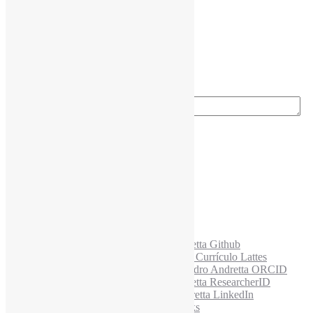
Nome completo
*
Ano do nascimento
*
E-mail para os NewsLetters
*
Acesse também