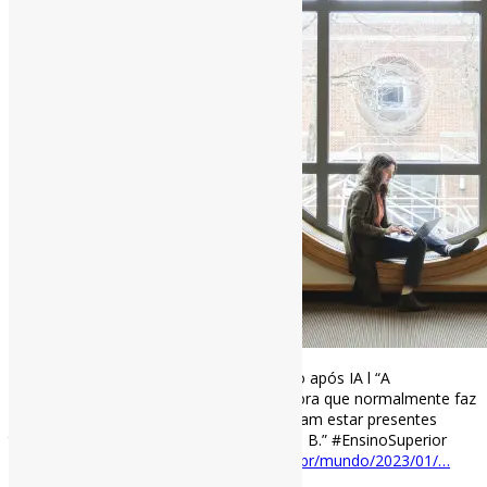
Universidades reveem métodos de ensino após IA l “A
imaginação, criatividade e análise inovadora que normalmente faz
um trabalho merecer nota A agora precisam estar presentes
também nos trabalhos que receberão um B.” #EnsinoSuperior
#ChatGPT via Folha
www1.folha.uol.com.br/mundo/2023/01/…
[ad_2]