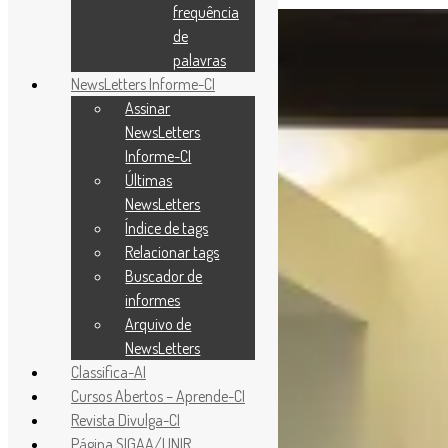
frequência
de
palavras
NewsLetters Informe-CI
Assinar
NewsLetters
Informe-CI
Últimas
NewsLetters
Índice de tags
Relacionar tags
Buscador de
informes
Arquivo de
NewsLetters
Classifica-AI
Cursos Abertos – Aprende-CI
Revista Divulga-CI
Página SIGAA/UNIR