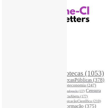
Recursos Informe-CI
Informe-CI
Assinar NewsLetters Informe-CI
Busca por conteúdos
Índice de tags
Buscador de conteúdos
Principais Tags (Assuntos)
Bibliotecas
(1053)
AcessoAberto
(208)
Arquivos
(125)
BibliotecasPúblicas
(378)
BibliotecasEscolares
(302)
BibliotecasUniversitárias
(270)
Biblioteconomia
(247)
Bibliotecários
(355)
Censura
Catalogação
(137)
BoasPráticas
(123)
(326)
Ciência
(287)
ChatGPT
(175)
CiênciaAberta
(177)
CoInfo
(246)
ComunicaçãoCientífica
(210)
CiênciaBrasileira
(149)
Desinformação
(375)
COVID19
(178)
DadosDePesquisa
(118)