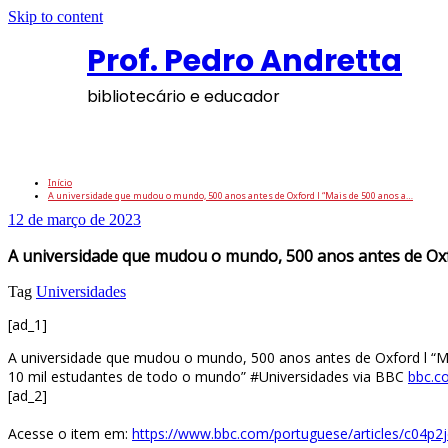
Skip to content
Prof. Pedro Andretta
bibliotecário e educador
A universidade que mudou o mundo, 500 ano
Início
A universidade que mudou o mundo, 500 anos antes de Oxford l “Mais de 500 anos a…
12 de março de 2023
A universidade que mudou o mundo, 500 anos antes de Oxf
Tag
Universidades
[ad_1]
A universidade que mudou o mundo, 500 anos antes de Oxford l “Mai
10 mil estudantes de todo o mundo” #Universidades via BBC
bbc.c
[ad_2]
Acesse o item em:
https://www.bbc.com/portuguese/articles/c04p2