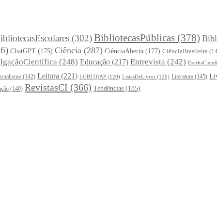
BibliotecasPúblicas
(378)
ibliotecasEscolares
(302)
Bibl
6)
Ciência
(287)
ChatGPT
(175)
CiênciaAberta
(177)
CiênciaBrasileira
(1
lgaçãoCientífica
(248)
Entrevista
(242)
Educação
(217)
EscritaCientí
Leitura
(221)
Li
ornalismo
(142)
Literatura
(145)
LGBTQIAP
(120)
ListasDeLivros
(120)
RevistasCI
(366)
Tendências
(185)
ação
(140)