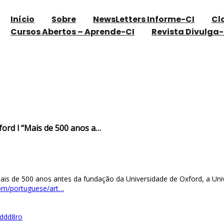
Início
Sobre
NewsLetters Informe-CI
Cl
Cursos Abertos – Aprende-CI
Revista Divulga-
s antes de Oxford l “Mais de 500 anos a…
ord l “Mais de 500 anos a…
s de 500 anos antes da fundação da Universidade de Oxford, a Univer
om/portuguese/art…
jddd8ro