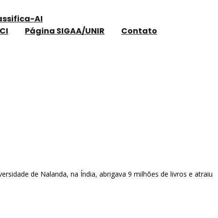
assifica-AI
CI
Página SIGAA/UNIR
Contato
sidade de Nalanda, na Índia, abrigava 9 milhões de livros e atraiu