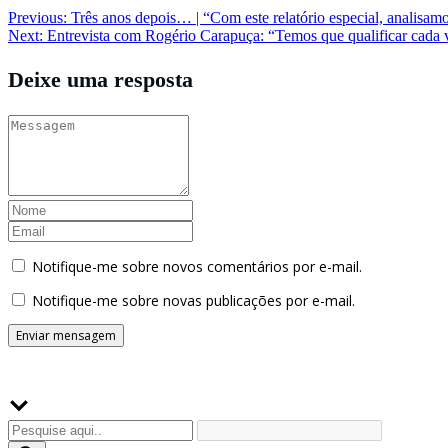
Navegação
Previous:
Três anos depois… | “Com este relatório especial, analisam
Next:
Entrevista com Rogério Carapuça: “Temos que qualificar cada
de
Post
Deixe uma resposta
Notifique-me sobre novos comentários por e-mail.
Notifique-me sobre novas publicações por e-mail.
Buscador