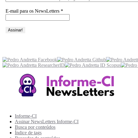
E-mail para os NewsLetters
*
Acesse também
Recursos Informe-CI
Informe-CI
Assinar NewsLetters Informe-CI
Busca por conteúdos
Índice de tags