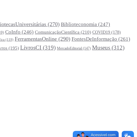
iotecasUniversitárias
(270)
Biblioteconomia
(247)
CoInfo
(246)
ComunicaçãoCientífica
(210)
COVID19
(178)
49)
FerramentasOnline
(290)
FontesDeInformação
(261)
fica
(119)
LivrosCI
(319)
Museus
(312)
vros
(195)
MercadoEditorial
(147)