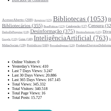
Buscador de conteúdos
Principais Tags (Assuntos)
Bibliotecas
(1053)
B
AcessoAberto
(208)
Arquivos
(125)
Bibliotecários
(355)
Censura
(32
Catalogação
(137)
BoasPráticas
(123)
Desinformação
(375)
Divu
DireitosAutorais
(125)
DadosDePesquisa
(118)
InteligênciaArtificial
(763)
Guias
(140)
J
Google
(119)
Periódicos
(160)
MídiasSociais
(139)
ProdutosEServiçosDeInform
PovosIndígenas
(120)
Estatísticas
Online Visitors:
0
Yesterday's Views:
410
Last 7 Days Views:
3.247
Last 30 Days Views:
20.886
Last 365 Days Views:
167.145
Total Views:
345.332
Total Visitors:
340.518
Total Page Views:
16
Total Posts:
15.727