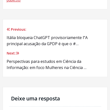
publicos/
Previous:
Navegação
Itália bloqueia ChatGPT provisoriamente l“A
de
principal acusação da GPDP é que o #…
Post
Next:
Perspectivas para estudos em Ciência da
Informação: em foco Mulheres na Ciência …
Deixe uma resposta