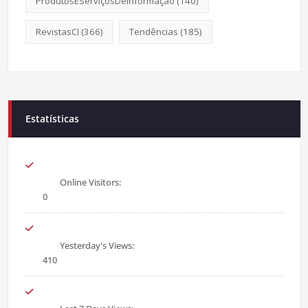
ProdutosEServiçosDeInformação
(140)
RevistasCI
(366)
Tendências
(185)
Estatísticas
Online Visitors:
0
Yesterday's Views:
410