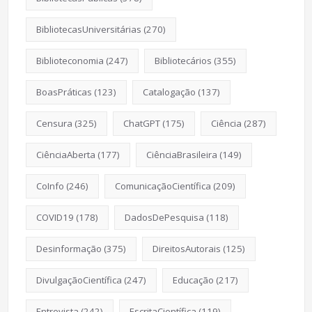
BibliotecasUniversitárias
(270)
Biblioteconomia
(247)
Bibliotecários
(355)
BoasPráticas
(123)
Catalogação
(137)
Censura
(325)
ChatGPT
(175)
Ciência
(287)
CiênciaAberta
(177)
CiênciaBrasileira
(149)
CoInfo
(246)
ComunicaçãoCientífica
(209)
COVID19
(178)
DadosDePesquisa
(118)
Desinformação
(375)
DireitosAutorais
(125)
DivulgaçãoCientífica
(247)
Educação
(217)
Entrevista
(242)
EscritaCientífica
(119)