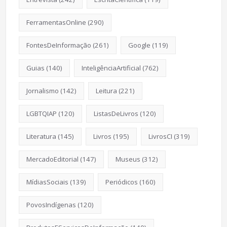
FerramentasOnline
(290)
FontesDeInformação
(261)
Google
(119)
Guias
(140)
InteligênciaArtificial
(762)
Jornalismo
(142)
Leitura
(221)
LGBTQIAP
(120)
ListasDeLivros
(120)
Literatura
(145)
Livros
(195)
LivrosCI
(319)
MercadoEditorial
(147)
Museus
(312)
MídiasSociais
(139)
Periódicos
(160)
PovosIndígenas
(120)