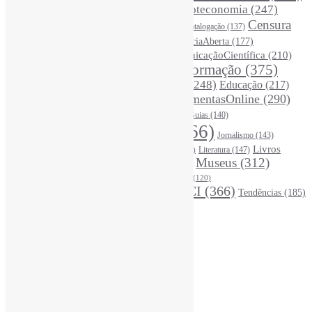
BibliotecasUniversitárias
(270)
Biblioteconomia
(247)
Bibliotecários
(355)
Censura
Catalogação
(137)
BoasPráticas
(123)
(326)
Ciência
(287)
ChatGPT
(175)
CiênciaAberta
(177)
CoInfo
(246)
ComunicaçãoCientífica
(210)
CiênciaBrasileira
(149)
Desinformação
(375)
COVID19
(178)
DadosDePesquisa
(118)
DivulgaçãoCientífica
(248)
Educação
(217)
DireitosAutorais
(125)
FerramentasOnline
(290)
Entrevista
(242)
EscritaCientífica
(119)
FontesDeInformação
(261)
Guias
(140)
Google
(119)
InteligênciaArtificial
(766)
Jornalismo
(143)
Leitura
(221)
Livros
Literatura
(147)
LGBTQIAP
(120)
ListasDeLivros
(120)
LivrosCI
(319)
Museus
(312)
(195)
MercadoEditorial
(147)
Periódicos
(160)
MídiasSociais
(139)
PovosIndígenas
(120)
RevistasCI
(366)
Tendências
(185)
ProdutosEServiçosDeInformação
(140)
Estatísticas
Online Visitors:
0
Yesterday's Views:
390
Last 7 Days Views:
2.850
Last 30 Days Views:
19.737
Last 365 Days Views:
167.712
Total Views:
346.417