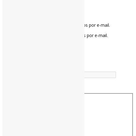
Notifique-me sobre novos comentários por e-mail.
Notifique-me sobre novas publicações por e-mail.
Buscador
Buscar correspondência exata
Busca no Títulos
Busca no Conteúdo