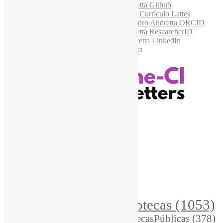
Recursos Informe-CI
Informe-CI
Assinar NewsLetters Informe-CI
Busca por conteúdos
Índice de tags
Buscador de conteúdos
Principais Tags (Assuntos)
Bibliotecas
(1053)
AcessoAberto
(208)
Arquivos
(125)
BibliotecasPúblicas
(378)
BibliotecasEscolares
(302)