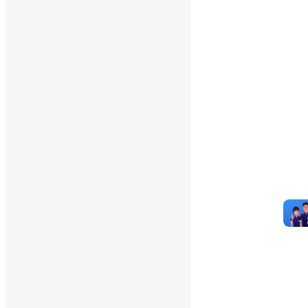
Total Visitors:
341.526
Total Page Views:
18
Total Posts:
15.733
___
Pesquisar