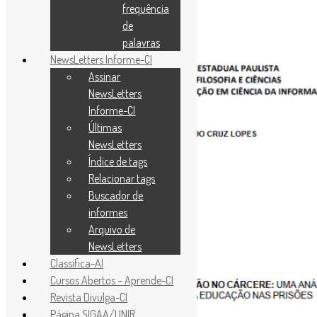
frequência
de
palavras
NewsLetters Informe-CI
Assinar
NewsLetters
Informe-CI
Últimas
NewsLetters
Índice de tags
Relacionar tags
Buscador de
informes
Arquivo de
NewsLetters
Classifica-AI
Cursos Abertos – Aprende-CI
Revista Divulga-CI
Página SIGAA/UNIR