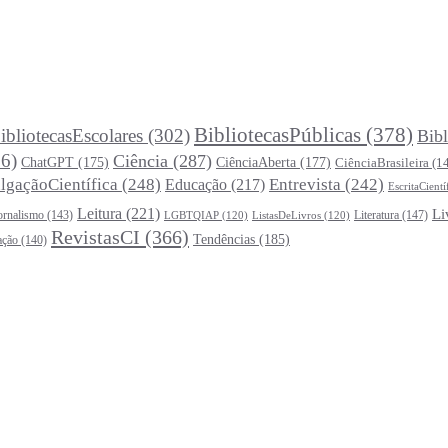
BibliotecasPúblicas
(378)
ibliotecasEscolares
(302)
Bibl
6)
Ciência
(287)
ChatGPT
(175)
CiênciaAberta
(177)
CiênciaBrasileira
(1
lgaçãoCientífica
(248)
Entrevista
(242)
Educação
(217)
EscritaCientí
Leitura
(221)
Li
ornalismo
(143)
Literatura
(147)
LGBTQIAP
(120)
ListasDeLivros
(120)
RevistasCI
(366)
Tendências
(185)
ação
(140)