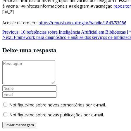
Práticas informacionais em grupos antivacina do Telegram l “Essas
à vacina.” #PráticasInformacionais #Telegram #Vacinação
reposito
[ad_2]
Acesse o item em:
https://repositorio.ufmg.br/handle/1843/53086
Navegação
Previous:
10 referências sobre Inteligência Artificial em Bibliotecas
Next:
Framework para diagnóstico e análise dos serviços de bibliotec
de
Post
Deixe uma resposta
Notifique-me sobre novos comentários por e-mail.
Notifique-me sobre novas publicações por e-mail.