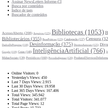
Assinar NewsLetters Informe-CI
Busca por conteúdos
Índice de tags
Buscador de conteúdos
Principais Tags (Assuntos)
Bibliotecas
(1053)
B
AcessoAberto
(208)
Arquivos
(125)
Bibliotecários
(355)
Censura
(32
Catalogação
(137)
BoasPráticas
(123)
Desinformação
(375)
Divu
DireitosAutorais
(125)
DadosDePesquisa
(118)
InteligênciaArtificial
(766)
Guias
(140)
J
Google
(119)
Periódicos
(160)
MídiasSociais
(139)
ProdutosEServiçosDeInform
PovosIndígenas
(120)
Estatísticas
Online Visitors:
0
Yesterday's Views:
450
Last 7 Days Views:
2.915
Last 30 Days Views:
19.958
Last 365 Days Views:
167.406
Total Views:
345.942
Total Visitors:
341.077
Total Page Views:
12
Total Posts:
15.733