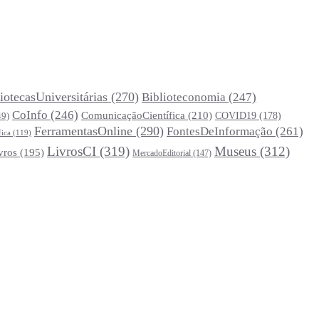
iotecasUniversitárias
(270)
Biblioteconomia
(247)
CoInfo
(246)
ComunicaçãoCientífica
(210)
COVID19
(178)
49)
FerramentasOnline
(290)
FontesDeInformação
(261)
fica
(119)
LivrosCI
(319)
Museus
(312)
vros
(195)
MercadoEditorial
(147)