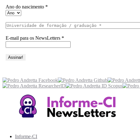
Ano do nascimento
*
E-mail para os NewsLetters
*
Acesse também
Recursos Informe-CI
Informe-CI