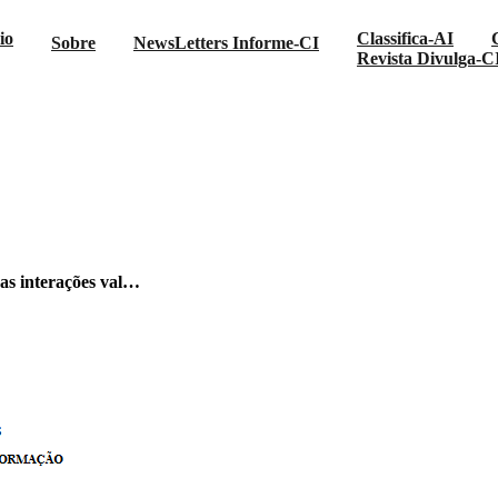
io
Classifica-AI
Sobre
NewsLetters Informe-CI
Revista Divulga-C
na do Telegram l “Essas interações val…
sas interações val…