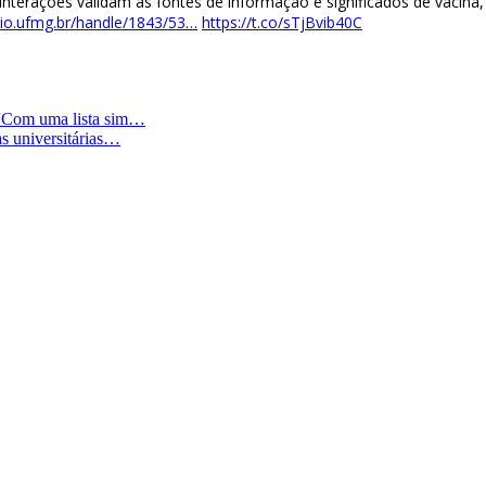
 interações validam as fontes de informação e significados de vacin
rio.ufmg.br/handle/1843/53…
https://t.co/sTjBvib40C
 l “Com uma lista sim…
as universitárias…