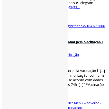
em relação à vacina.” #PráticasInformacionais #Telegram
#Vacinação
repositorio.ufmg.br/handle/1843/53…
https://t.co/sTjBvib40C
[ad_2]
Acesse o item em:
https://repositorio.ufmg.br/handle/1843/53086
4 de março de 2023
Governo Federal lança Movimento Nacional pela Vacinação l
“[…] o Brasil era um …
Por
Pedro Andretta
em
Informe-CI
Tag
Vacinação
[ad_1]
Governo Federal lança Movimento Nacional pela Vacinação l “[…]
o Brasil era um modelo bem-sucedido em imunização, com uma
taxa de cobertura vacinal infantil de 93%. De acordo com dados
da Unicef, esse número é agora de apenas 74% […]” #Vacinação
via ABC
abc.org.br/2023/02/27/gov…
[ad_2]
Acesse o item em:
http://www.abc.org.br/2023/02/27/governo-
federal-lanca-movimento-nacional-pela-vacinacao/