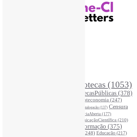
Recursos Informe-CI
Informe-CI
Assinar NewsLetters Informe-CI
Busca por conteúdos
Índice de tags
Buscador de conteúdos
Principais Tags (Assuntos)
Bibliotecas
(1053)
AcessoAberto
(208)
Arquivos
(125)
BibliotecasPúblicas
(378)
BibliotecasEscolares
(302)
BibliotecasUniversitárias
(270)
Biblioteconomia
(247)
Bibliotecários
(355)
Censura
Catalogação
(137)
BoasPráticas
(123)
(326)
Ciência
(287)
ChatGPT
(175)
CiênciaAberta
(177)
CoInfo
(246)
ComunicaçãoCientífica
(210)
CiênciaBrasileira
(149)
Desinformação
(375)
COVID19
(178)
DadosDePesquisa
(118)
DivulgaçãoCientífica
(248)
Educação
(217)
DireitosAutorais
(125)