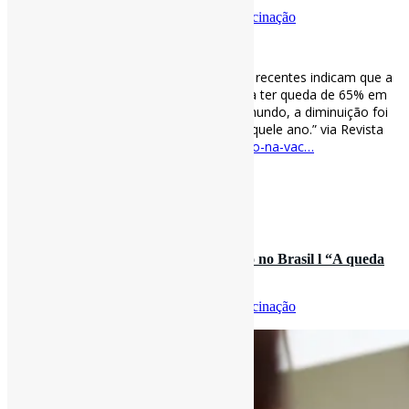
Por
Pedro Andretta
em
Informe-CI
Tag
Vacinação
[ad_1]
O tombo na #vacinação infantil l”Estudos recentes indicam que a
aplicação de alguns imunizantes chegou a ter queda de 65% em
alguns estados brasileiros em 2020. No mundo, a diminuição foi
de cerca de 30% nos primeiros meses daquele ano.” via Revista
Fapesp
revistapesquisa.fapesp.br/o-tombo-na-vac…
[ad_2]
Curadoria:
Projeto Informe-CI
27 de fevereiro de 2022
Pandemia acentuou queda de vacinação no Brasil l “A queda
na cobertura vacinal d…
Por
Pedro Andretta
em
Informe-CI
Tag
Vacinação