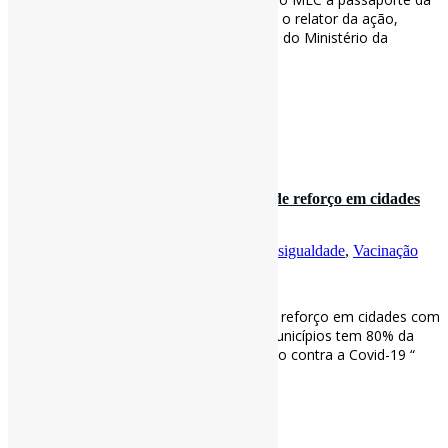
vacina l “Seis ministros já acompanharam o relator da ação,
Ricardo Lewandowski, contra o despacho do Ministério da
Educação”. #Vacinação via Metrópoles
metropoles.com/brasil/justica…
[ad_2]
Curadoria:
Projeto Informe-CI
9 de janeiro de 2022
Covid-19: Apenas 2,5% tomaram dose de reforço em cidades
com baixo IDH l “No Bra…
Por
Pedro Andretta
em
Informe-CI
Tag
Desigualdade
,
Vacinação
[ad_1]
Covid-19: Apenas 2,5% tomaram dose de reforço em cidades com
baixo IDH l “No Brasil apenas 16% dos municípios tem 80% da
população com esquema vacinal completo contra a Covid-19 “
#Vacinação #Desigualdade via Galileu
revistagalileu.globo.com/Ciencia/Saude/…
[ad_2]