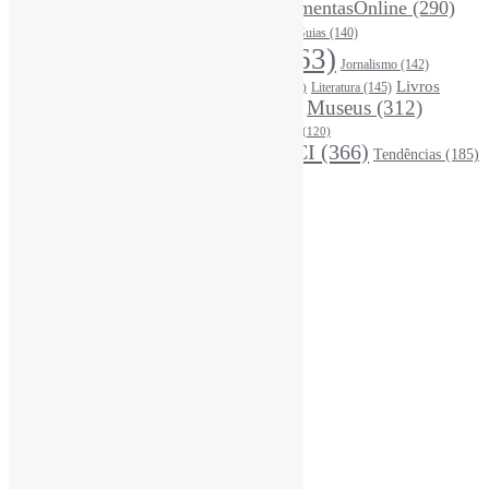
FerramentasOnline
(290)
Entrevista
(242)
EscritaCientífica
(119)
FontesDeInformação
(261)
Guias
(140)
Google
(119)
InteligênciaArtificial
(763)
Jornalismo
(142)
Leitura
(221)
Livros
Literatura
(145)
LGBTQIAP
(120)
ListasDeLivros
(120)
LivrosCI
(319)
Museus
(312)
(195)
MercadoEditorial
(147)
Periódicos
(160)
MídiasSociais
(139)
PovosIndígenas
(120)
RevistasCI
(366)
Tendências
(185)
ProdutosEServiçosDeInformação
(140)
Estatísticas
Online Visitors:
1
Yesterday's Views:
410
Last 7 Days Views:
3.355
Last 30 Days Views:
20.994
Last 365 Days Views:
167.253
Total Views:
345.440
Total Visitors:
340.620
Total Page Views:
10
Total Posts:
15.727