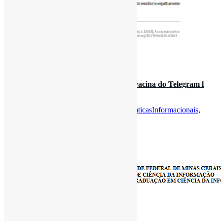
12 de maio de 2023
Práticas informacionais em grupos antivacina do Telegram l
“Essas interações val…
Por
Pedro Andretta
em
Informe-CI
Tag
PráticasInformacionais
,
Telegram
,
Vacinação