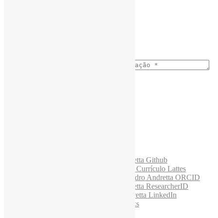
Nome completo
*
Ano do nascimento
*
E-mail para os NewsLetters
*
Acesse também