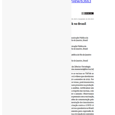
http://cuadernos.info/index.php/cdi/article/view/63663