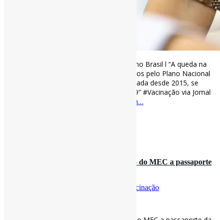
Pandemia acentuou queda de vacinação no Brasil l “A queda na
cobertura vacinal de imunizantes oferecidos pelo Plano Nacional
de Imunização, que já vinha sendo registrada desde 2015, se
acentuou durante a pandemia de covid-19” #Vacinação via Jornal
da UNESP
jornal.unesp.br/2022/02/22/pan…
[ad_2]
Curadoria:
Projeto Informe-CI
19 de fevereiro de 2022
STF forma maioria para suspender veto do MEC a passaporte
da vacina l “Seis mini…
Por
Pedro Andretta
em
Informe-CI
Tag
Vacinação
[ad_1]
STF forma maioria para suspender veto do MEC a passaporte da