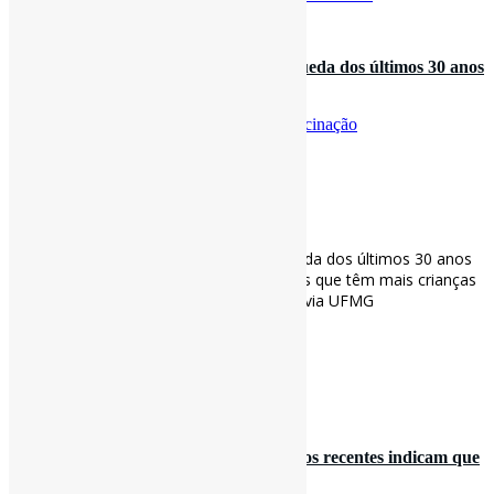
27 de julho de 2022
Taxa de vacinação infantil tem maior queda dos últimos 30 anos
no mundo l “Brasi…
Por
Pedro Andretta
em
Informe-CI
Tag
Vacinação
[ad_1]
Taxa de vacinação infantil tem maior queda dos últimos 30 anos
no mundo l “Brasil está entre os 10 países que têm mais crianças
com a imunização atrasada” #Vacinação via UFMG
ufmg.br/comunicacao/no…
[ad_2]
Curadoria:
Projeto Informe-CI
28 de fevereiro de 2022
O tombo na #vacinação infantil l”Estudos recentes indicam que
a aplicação de alg…