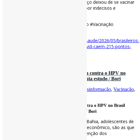
declaradamente antivacina (9,9%), um terço deixou de se vacinar
após a pandemia e um terço é formado por indecisos e
indiferentes.
#Pandemia #Covid19 #GovernoBolsonaro #Vacinação
Disponível em:
https://www1.folha.uol.com.br/equilibrioesaude/2026/05/brasileiros-
que-culpam-bolsonaro-por-mortes-na-covid-caem-215-pontos-
diz-pesquisa.shtml
7 de abril de 2026
Desinformação afasta meninas da vacina contra o HPV no
Brasil mesmo em classes mais altas, aponta estudo / Bori
Por
Pedro Andretta
em
Informe-CI
Tag
Desinformação
,
Vacinação
,
Vacinas
Desinformação afasta meninas da vacina contra o HPV no Brasil
mesmo em classes mais altas, aponta estudo / Bori
Em estados como Mato Grosso do Sul e Bahia, adolescentes de
famílias mais ricas, com maior nível socioeconômico, são as que
menos se vacinaram, o que chamou a atenção dos
pesquisadores.