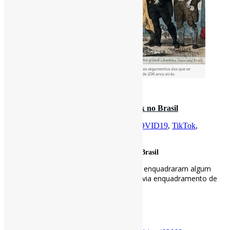
3 de outubro de 2023
As vacinas contra a Covid-19 no TikTok no Brasil
Por
Pedro Andretta
em
Informe-CI
Tag
COVID19
,
TikTok
,
Vacinação
As vacinas contra a Covid-19 no TikTok no Brasil
Observamos ainda que 29,4% dos vídeos enquadraram algum
profissional da saúde e em 3,3% deles havia enquadramento de
algum profissional da ciência.
#Covid19 #TikTok #Vacinação
Disponível em: