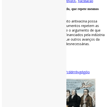
Por
Pedro Andretta
em
Informe-CI
Tag
Antivaxx
,
Vacinação
A história do movimento antivacina no mundo, que repete mesmos
argumentos há séculos / BBC
Por mais contemporâneo que o movimento antivacina possa
parecer hoje em dia, muitos dos seus argumentos repetem as
mesmas falácias da era vitoriana — desde o argumento de que
todos os apoiadores das vacinas seriam financiados pela indústria
farmacêutica até a falsa informação de que outros avanços da
saúde pública teriam tornado as vacinas desnecessárias.
#Vacinação
via BBC
Disponível em:
https://www.bbc.com/portuguese/articles/cddm9vgdgj0o