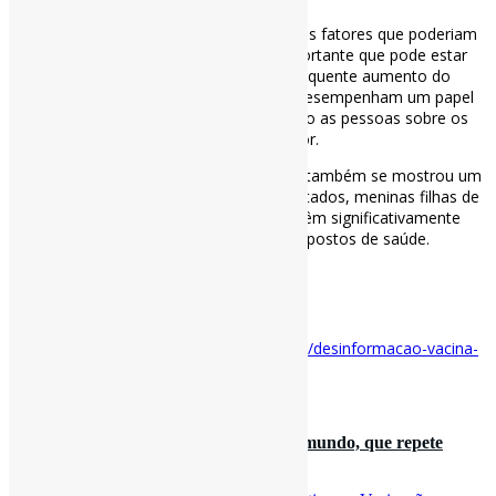
“A hesitação vacinal pode, sim, ser um dos fatores que poderiam
explicar esse resultado. Outro ponto importante que pode estar
relacionado é a desinformação e o consequente aumento do
movimento antivacina. As redes sociais desempenham um papel
importante nesse aspecto, desinformando as pessoas sobre os
benefícios da vacina”, alerta o pesquisador.
Por outro lado, a escolaridade das mães também se mostrou um
fator de peso na decisão. Em diversos estados, meninas filhas de
mulheres com menor nível de instrução têm significativamente
menos chance de serem imunizadas nos postos de saúde.
#Vacinação #Vacinas #Desinformação
via Bori
Disponível em:
https://abori.com.br/saude/desinformacao-vacina-
hpv-adolescentes-brasil/
27 de setembro de 2025
A história do movimento antivacina no mundo, que repete
mesmos argumentos há séculos / BBC