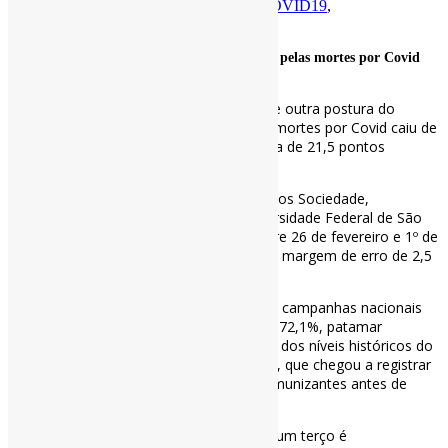
Por
Pedro Andretta
em
Informe-CI
Tag
COVID19
,
GovernoBolsonaro
,
Pandemia
,
Vacinação
Parcela de brasileiros que culpam Bolsonaro pelas mortes por Covid
cai 21,5 pontos / Folha de S. Paulo
A parcela de brasileiros que considera que outra postura do
governo Jair Bolsonaro teria reduzido as mortes por Covid caiu de
62% para 40,5% entre 2023 e 2026, queda de 21,5 pontos
percentuais em três anos.
O dado é de pesquisa do Centro de Estudos Sociedade,
Universidade e Ciência, da Unifesp (Universidade Federal de São
Paulo), conduzida pelo Instituto Ideia entre 26 de fevereiro e 1º de
março de 2026, com 1.500 entrevistados, margem de erro de 2,5
pontos percentuais e 95% de confiança.
A pesquisa aponta ainda que a adesão às campanhas nacionais
de vacinação permanece estabilizada em 72,1%, patamar
semelhante ao de 2023, mas bem abaixo dos níveis históricos do
PNI (Programa Nacional de Imunizações), que chegou a registrar
coberturas próximas a 100% em alguns imunizantes antes de
2016.
Dos 28% fora da adesão plena, cerca de um terço é