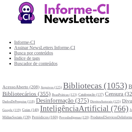
Recursos Informe-CI
Informe-CI
Assinar NewsLetters Informe-CI
Busca por conteúdos
Índice de tags
Buscador de conteúdos
Principais Tags (Assuntos)
Bibliotecas
(1053)
B
AcessoAberto
(208)
Arquivos
(125)
Bibliotecários
(355)
Censura
(32
Catalogação
(137)
BoasPráticas
(123)
Desinformação
(375)
Divu
DireitosAutorais
(125)
DadosDePesquisa
(118)
InteligênciaArtificial
(766)
Guias
(140)
J
Google
(119)
Periódicos
(160)
MídiasSociais
(139)
ProdutosEServiçosDeInform
PovosIndígenas
(120)
Estatísticas