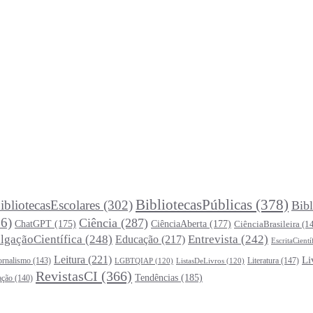
BibliotecasPúblicas
(378)
ibliotecasEscolares
(302)
Bibl
6)
Ciência
(287)
ChatGPT
(175)
CiênciaAberta
(177)
CiênciaBrasileira
(1
lgaçãoCientífica
(248)
Entrevista
(242)
Educação
(217)
EscritaCientí
Leitura
(221)
Li
ornalismo
(143)
Literatura
(147)
LGBTQIAP
(120)
ListasDeLivros
(120)
RevistasCI
(366)
Tendências
(185)
ação
(140)