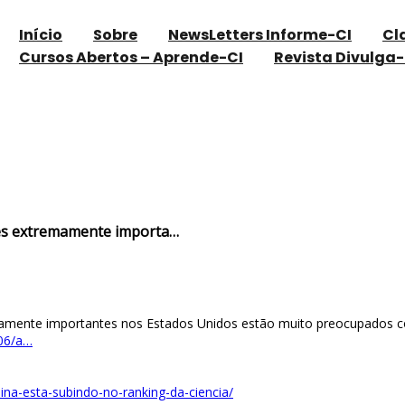
Início
Sobre
NewsLetters Informe-CI
Cl
Cursos Abertos – Aprende-CI
Revista Divulga-
a l “Pesquisadores extremamente importa…
ores extremamente importa…
emamente importantes nos Estados Unidos estão muito preocupados co
/06/a…
ina-esta-subindo-no-ranking-da-ciencia/