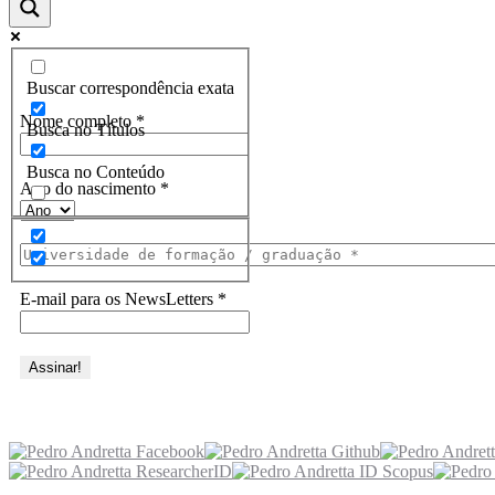
Assine a Informe-CI NewsLetters
Buscar correspondência exata
Nome completo
*
Busca no Títulos
Busca no Conteúdo
Ano do nascimento
*
E-mail para os NewsLetters
*
Acesse também