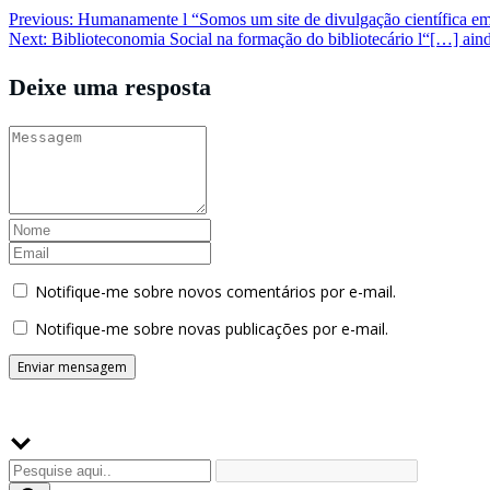
Navegação
Previous:
Humanamente l “Somos um site de divulgação científica 
Next:
Biblioteconomia Social na formação do bibliotecário l“[…] ain
de
Post
Deixe uma resposta
Notifique-me sobre novos comentários por e-mail.
Notifique-me sobre novas publicações por e-mail.
Buscador