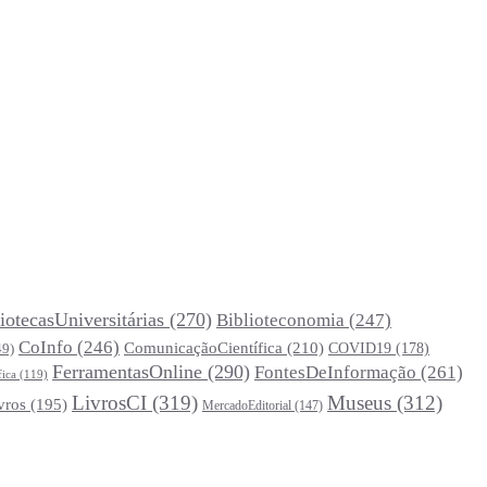
iotecasUniversitárias
(270)
Biblioteconomia
(247)
CoInfo
(246)
ComunicaçãoCientífica
(210)
COVID19
(178)
49)
FerramentasOnline
(290)
FontesDeInformação
(261)
fica
(119)
LivrosCI
(319)
Museus
(312)
vros
(195)
MercadoEditorial
(147)