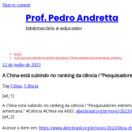
Skip to content
Prof. Pedro Andretta
bibliotecário e educador
A China está subindo no ranking da ciênci
Início
A China está subindo no ranking da ciência l “Pesquisadores extremamente importa…
12 de junho de 2023
A China está subindo no ranking da ciência l “Pesquisad
Tag
China
,
Ciência
[ad_1]
A China está subindo no ranking da ciência l “Pesquisadores extr
americana.” #Ciência #China via ABEC
abecbrasil.org.br/novo/2023
[ad_2]
Acesse o item em:
https://www.abecbrasil.org.br/novo/2023/06/a-ch