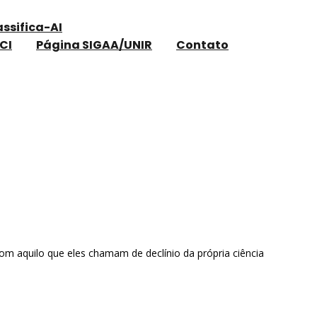
assifica-AI
CI
Página SIGAA/UNIR
Contato
m aquilo que eles chamam de declínio da própria ciência