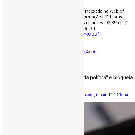
A publicação científica brasileira e chinesa indexada na Web of
Science : análise da área de Ciência da Informação l “Editoras
comerciais publicam a maioria dos artigos chineses (92,3%) […]”
#WebOfScience #RevistasCI #Brasil #China #CI
doi.org/10.1590/2318-0…
https://t.co/3IdgYkQBBf
[ad_2]
Acesse o item em:
https://doi.org/10.1590/2318-
0889202335e227169
28 de fevereiro de 2023
China acusa ChatGPT de “propaganda política” e bloqueia
acessos no país l “Órgão…
Por
Pedro Andretta
em
Informe-CI
Tag
Censura
,
ChatGPT
,
China