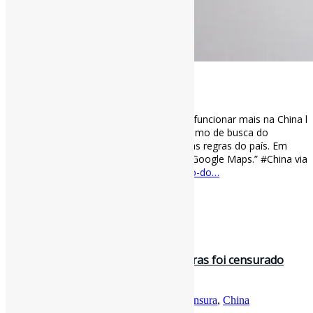
[ad_1]
Por decisão do Google, Tradutor não vai funcionar mais na China l
“Em 2010, o #Google retirou seu mecanismo de busca do
mercado chinês ao se recusar a cumprir as regras do país. Em
seguida, Pequim bloqueou […] o Gmail e Google Maps.” #China via
Gizmodo
gizmodo.uol.com.br/por-decisao-do…
[ad_2]
Curadoria:
Projeto Informe-CI
19 de julho de 2022
Um romance de um milhão de palavras foi censurado
antes mesmo de ser compartilha…
Por
Pedro Andretta
em
Informe-CI
Tag
Censura
,
China