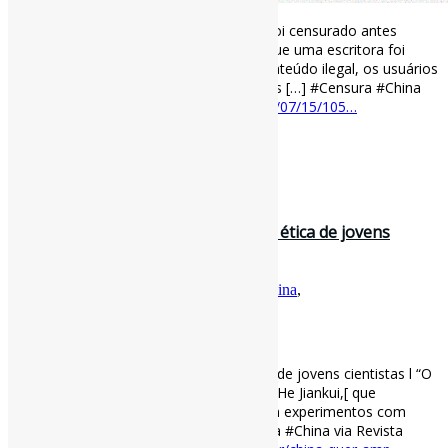
Um romance de um milhão de palavras foi censurado antes
mesmo de ser compartilhado l “Depois que uma escritora foi
bloqueada de seu romance por incluir conteúdo ilegal, os usuários
chineses da web estão fazendo perguntas […] #Censura #China
🇺🇸 via MIT
technologyreview.com/2022/07/15/105…
[ad_2]
Curadoria:
Projeto Informe-CI
13 de maio de 2022
China quer ampliar treinamento em ética de jovens
cientistas l “O objetivo é pre…
Por
Pedro Andretta
em
Informe-CI
Tag
China
,
IntegridadeEmPesquisa
[ad_1]
China quer ampliar treinamento em ética de jovens cientistas l “O
objetivo é prevenir incidentes como o de He Jiankui,[ que
atropelou ] as normas éticas chinesas em experimentos com
seres humanos.” #IntegridadeEmPesquisa #China via Revista