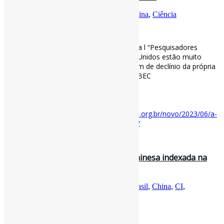
Por
Pedro Andretta
em
Informe-CI
Tag
China
,
Ciência
[ad_1]
A China está subindo no ranking da ciência l “Pesquisadores
extremamente importantes nos Estados Unidos estão muito
preocupados com aquilo que eles chamam de declínio da própria
ciência americana.” #Ciência #China via ABEC
abecbrasil.org.br/novo/2023/06/a…
[ad_2]
Acesse o item em:
https://www.abecbrasil.org.br/novo/2023/06/a-
china-esta-subindo-no-ranking-da-ciencia/
12 de junho de 2023
A publicação científica brasileira e chinesa indexada na
Web of Science : anális…
Por
Pedro Andretta
em
Informe-CI
Tag
Brasil
,
China
,
CI
,
RevistasCI
,
WebOfScience