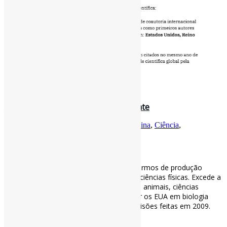
2 de novembro de 2023
A pesquisa chinesa vista pela Clarivate
Por
Pedro Andretta
em
Informe-CI
Tag
China
,
Ciência
,
WebOfScience
A pesquisa chinesa vista pela Clarivate
A China ultrapassou os EUA e a UE. em termos de produção
global em vários setores de tecnologia e ciências físicas. Excede a
produção dos EUA em ciências vegetais e animais, ciências
agrícolas e farmacologia e está a desafiar os EUA em biologia
molecular – alinhado com as nossas previsões feitas em 2009.
#China #Ciência #WebOfScience