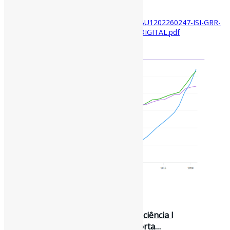
Disponível em:
https://clarivate.com/wp-
content/uploads/dlm_uploads/2023/10/XBU1202260247-ISI-GRR-
Q4_Chinas-Research-Landscape-Report_DIGITAL.pdf
12 de junho de 2023
A China está subindo no ranking da ciência l
“Pesquisadores extremamente importa…