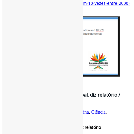
07/brics-aumentam-producao-cientifica-em-10-vezes-entre-2000-
e-2024
28 de outubro de 2024
China lidera produção científica global, diz relatório /
Exame
Por
Pedro Andretta
em
Informe-CI
Tag
China
,
Ciência
,
ProduçãoCientífica
China lidera produção científica global, diz relatório