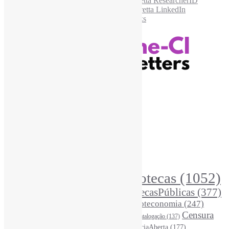
Recursos Informe-CI
Informe-CI
Assinar NewsLetters Informe-CI
Busca por conteúdos
Índice de tags
Buscador de conteúdos
Principais Tags (Assuntos)
Bibliotecas
(1052)
AcessoAberto
(208)
Arquivos
(125)
BibliotecasPúblicas
(377)
BibliotecasEscolares
(302)
BibliotecasUniversitárias
(270)
Biblioteconomia
(247)
Bibliotecários
(355)
Censura
Catalogação
(137)
BoasPráticas
(123)
(325)
Ciência
(287)
ChatGPT
(175)
CiênciaAberta
(177)