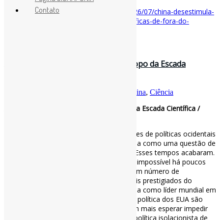
Disponível em:
Contato
https://www1.folha.uol.com.br/ciencia/2026/07/china-desestimula-
publicacao-de-estudos-em-revistas-cientificas-de-fora-do-
pais.shtml
18 de dezembro de 2025
A Ascensão Histórica da China ao Topo da Escada
Científica / Quincy
Por
Pedro Andretta
em
Informe-CI
Tag
China
,
Ciência
A Ascensão Histórica da China ao Topo da Escada Científica /
Quincy
Durante décadas, cientistas e formuladores de políticas ocidentais
descartaram o boom de pesquisa da China como uma questão de
quantidade em detrimento da qualidade. Esses tempos acabaram.
Em 2024, a China alcançou o que parecia impossível há poucos
anos, ultrapassando os Estados Unidos em número de
publicações nos periódicos científicos mais prestigiados do
mundo. À medida que a China se consolida como líder mundial em
inovação científica, as implicações para a política dos EUA são
profundas. Os Estados Unidos não podem mais esperar impedir
esse desenvolvimento por meio de uma política isolacionista de