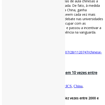
ameaça que precisam gerenciar , mais salas de aula chinesas a
tratam como uma habilidade a ser dominada. De fato, à medida
que o modelo DeepSeek, desenvolvido na China, ganha
popularidade globalmente, as pessoas o veem cada vez mais
como uma fonte de orgulho nacional . O debate nas universidades
chinesas gradualmente deixou de se preocupar com as
implicações para a integridade acadêmica e passou a incentivar a
alfabetização, a produtividade e a permanência na vanguarda.
#IALiteracy #China #Universidades
Disponível em:
https://www.technologyreview.com/2025/07/28/1120747/chinese-
universities-ai-use/
9 de julho de 2025
Brics aumentam produção científica em 10 vezes entre
2000 e 2024 / Agência Brasil
Por
Pedro Andretta
em
Informe-CI
Tag
BRICS
,
China
,
CiênciaBrasileira
,
ProduçãoCientífica
Brics aumentam produção científica em dez vezes entre 2000 e
2024