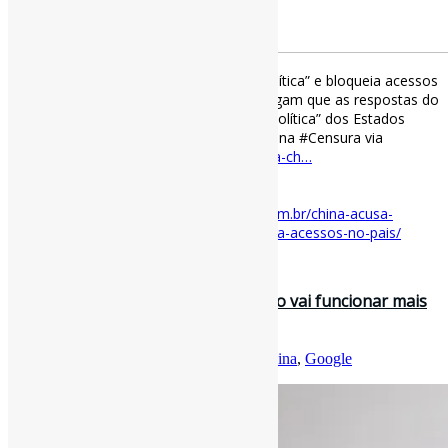
China acusa ChatGPT de “propaganda política” e bloqueia acessos
no país l “Órgãos reguladores do país alegam que as respostas do
sistema de IA reproduzem “propaganda política” dos Estados
Unidos e desinformação.” #ChatGPT #China #Censura via
Gizmodo
gizmodo.uol.com.br/china-acusa-ch…
[ad_2]
Acesse o item em:
https://gizmodo.uol.com.br/china-acusa-
chatgpt-de-propaganda-politica-e-bloqueia-acessos-no-pais/
4 de outubro de 2022
Por decisão do Google, Tradutor não vai funcionar mais
na China l “Em 2010, o #G…
Por
Pedro Andretta
em
Informe-CI
Tag
China
,
Google