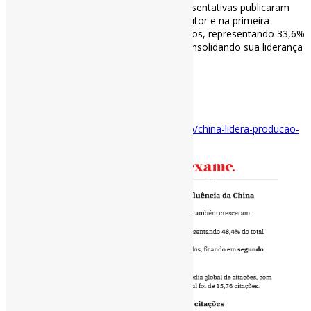
Em 2023, as 384 revistas científicas representativas publicaram
352.500 artigos. Com base no primeiro autor e na primeira
instituição, a China publicou 118.500 artigos, representando 33,6%
do total global, com 819.000 citações, consolidando sua liderança
mundial em publicações e impacto.
via Exame
#China #Ciência #ProduçãoCientífica
Disponível em:
https://exame.com/mundo/china-lidera-producao-
cientifica-global-diz-relatorio/