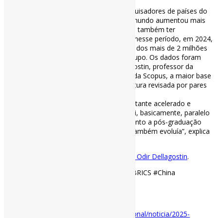
O número de artigos publicados por pesquisadores de países do
Brics nas pricipais revistas científicas do mundo aumentou mais
de 10 vezes entre 2000 e 2024. Apesar de também ter
apresentado um crescimento expressivo nesse período, em 2024,
o Brasil respondeu por menos de 100 mil dos mais de 2 milhões
de artigos publicados por cientistas do grupo. Os dados foram
compilados pelo pesquisador Odir Dellagostin, professor da
Universidade Federal de Pelotas, a partir da Scopus, a maior base
de dados de resumos e citações de literatura revisada por pares
do mundo.
“O Brasil apresentou um crescimento bastante acelerado e
contínuo até 2021. E esse crescimento foi, basicamente, paralelo
ao crescimento da pós-graduação. Enquanto a pós-graduação
estava crescendo, a produção científica também evoluía”, explica
o professor.
Confira o relatório/apresentação do Prof. Odir Dellagostin
.
#ProduçãoCientífica #CiênciaBrasileira #BRICS #China
via Agência Brasil
Disponível em:
https://agenciabrasil.ebc.com.br/internacional/noticia/2025-