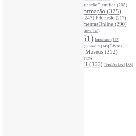
CoInfo
(245)
ComunicaçãoCientífica
(208)
CiênciaBrasileira
(149)
Desinformação
(375)
COVID19
(178)
DadosDePesquisa
(118)
DivulgaçãoCientífica
(247)
Educação
(217)
DireitosAutorais
(125)
FerramentasOnline
(290)
Entrevista
(242)
EscritaCientífica
(119)
FontesDeInformação
(261)
Guias
(140)
Google
(119)
InteligênciaArtificial
(761)
Jornalismo
(142)
Leitura
(221)
Livros
Literatura
(145)
LGBTQIAP
(120)
ListasDeLivros
(120)
LivrosCI
(319)
Museus
(312)
(195)
MercadoEditorial
(147)
Periódicos
(160)
MídiasSociais
(139)
PovosIndígenas
(120)
RevistasCI
(366)
Tendências
(185)
ProdutosEServiçosDeInformação
(140)
Estatísticas
Online Visitors:
2
Yesterday's Views:
484
Last 7 Days Views:
3.382
Last 30 Days Views:
21.295
Last 365 Days Views:
166.822
Total Views:
344.837
Total Visitors:
340.102
Total Page Views:
273
Total Posts:
15.709