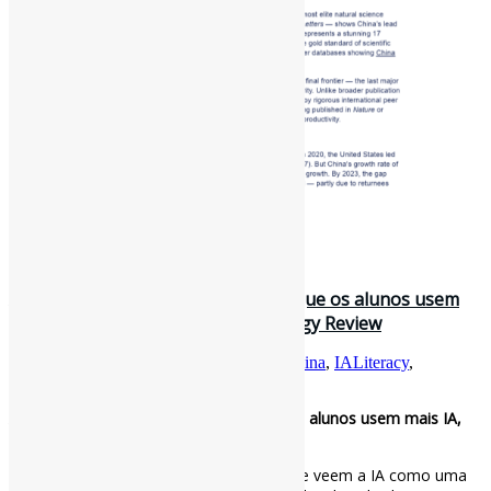
22 de agosto de 2025
As universidades chinesas querem que os alunos usem
mais IA, não menos / MIT Technology Review
Por
Pedro Andretta
em
Informe-CI
Tag
China
,
IALiteracy
,
Universidades
As universidades chinesas querem que os alunos usem mais IA,
não menos / MIT Technology Review
Enquanto muitos educadores no Ocidente veem a IA como uma