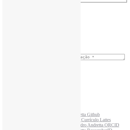
Assine a Informe-CI NewsLetters
Nome completo
*
Ano do nascimento
*
E-mail para os NewsLetters
*
Acesse também