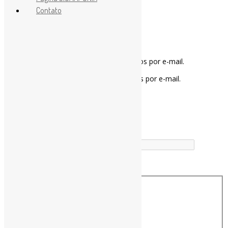
Contato
Notifique-me sobre novos comentários por e-mail.
Notifique-me sobre novas publicações por e-mail.
Buscador
Buscar correspondência exata
Busca no Títulos