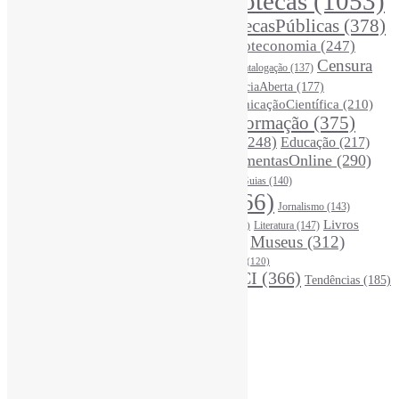
Bibliotecas
(1053)
AcessoAberto
(208)
Arquivos
(125)
BibliotecasPúblicas
(378)
BibliotecasEscolares
(302)
BibliotecasUniversitárias
(270)
Biblioteconomia
(247)
Bibliotecários
(355)
Censura
Catalogação
(137)
BoasPráticas
(123)
(326)
Ciência
(287)
ChatGPT
(175)
CiênciaAberta
(177)
CoInfo
(246)
ComunicaçãoCientífica
(210)
CiênciaBrasileira
(149)
Desinformação
(375)
COVID19
(178)
DadosDePesquisa
(118)
DivulgaçãoCientífica
(248)
Educação
(217)
DireitosAutorais
(125)
FerramentasOnline
(290)
Entrevista
(242)
EscritaCientífica
(119)
FontesDeInformação
(261)
Guias
(140)
Google
(119)
InteligênciaArtificial
(766)
Jornalismo
(143)
Leitura
(221)
Livros
Literatura
(147)
LGBTQIAP
(120)
ListasDeLivros
(120)
LivrosCI
(319)
Museus
(312)
(195)
MercadoEditorial
(147)
Periódicos
(160)
MídiasSociais
(139)
PovosIndígenas
(120)
RevistasCI
(366)
Tendências
(185)
ProdutosEServiçosDeInformação
(140)
Estatísticas
Online Visitors:
1
Yesterday's Views:
390
Last 7 Days Views:
2.768
Last 30 Days Views:
19.655