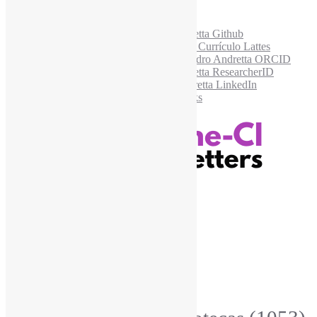
Acesse também
Recursos Informe-CI
Informe-CI
Assinar NewsLetters Informe-CI
Busca por conteúdos
Índice de tags
Buscador de conteúdos
Principais Tags (Assuntos)