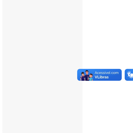
Last 365 Days Views:
167.630
Total Views:
346.335
Total Visitors:
341.444
Total Page Views:
50
Total Posts:
15.733
___