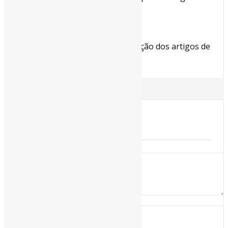
Post
Sul-Mato-Grossense
Next:
Estudo mostra como está a aceitação dos artigos de
autores brasileiros
Deixe uma resposta