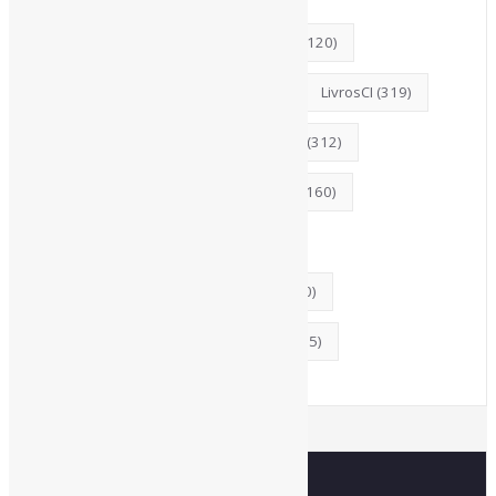
LGBTQIAP
(120)
ListasDeLivros
(120)
Literatura
(147)
Livros
(195)
LivrosCI
(319)
MercadoEditorial
(147)
Museus
(312)
MídiasSociais
(139)
Periódicos
(160)
PovosIndígenas
(120)
ProdutosEServiçosDeInformação
(140)
RevistasCI
(366)
Tendências
(185)
Estatísticas