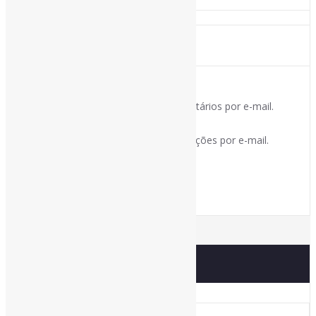
Notifique-me sobre novos comentários por e-mail.
Notifique-me sobre novas publicações por e-mail.
Buscador