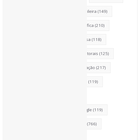
CiênciaAberta
(177)
CiênciaBrasileira
(149)
CoInfo
(246)
ComunicaçãoCientífica
(210)
COVID19
(178)
DadosDePesquisa
(118)
Desinformação
(375)
DireitosAutorais
(125)
DivulgaçãoCientífica
(248)
Educação
(217)
Entrevista
(242)
EscritaCientífica
(119)
FerramentasOnline
(290)
FontesDeInformação
(261)
Google
(119)
Guias
(140)
InteligênciaArtificial
(766)
Jornalismo
(143)
Leitura
(221)