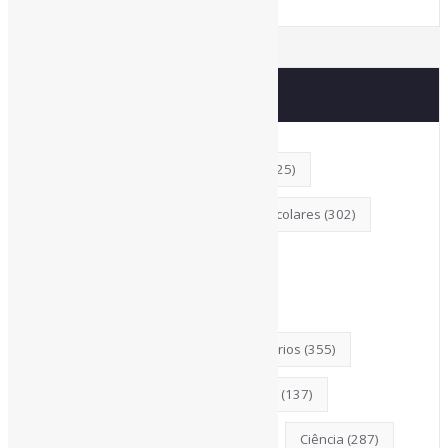
Principais Tags (Assuntos)
AcessoAberto
(208)
Arquivos
(125)
Bibliotecas
(1053)
BibliotecasEscolares
(302)
BibliotecasPúblicas
(378)
BibliotecasUniversitárias
(270)
Biblioteconomia
(247)
Bibliotecários
(355)
BoasPráticas
(123)
Catalogação
(137)
Censura
(326)
ChatGPT
(175)
Ciência
(287)