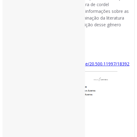
do guia de instituições ligadas à literatura de cordel
representa uma possibilidade de reunir informações sobre as
instituições, contribuindo para a disseminação da literatura
de cordel e para a manutenção da tradição desse gênero
literário no Brasil.
#LiteraturaDeCordel
Disponível em:
https://rubi.casaruibarbosa.gov.br/handle/20.500.11997/18392