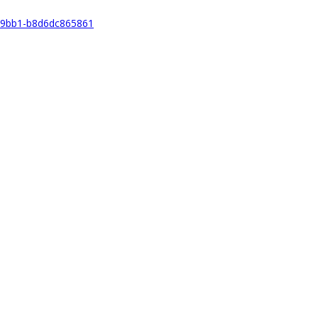
c7-9bb1-b8d6dc865861