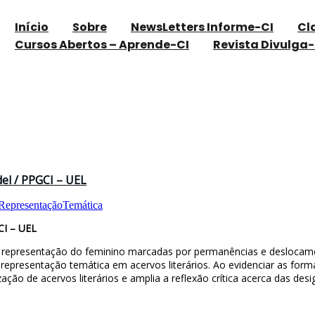
Início
Sobre
NewsLetters Informe-CI
Cl
Cursos Abertos – Aprende-CI
Revista Divulga-
del / PPGCI – UEL
RepresentaçãoTemática
CI – UEL
de representação do feminino marcadas por permanências e desloca
representação temática em acervos literários. Ao evidenciar as form
ação de acervos literários e amplia a reflexão crítica acerca das des