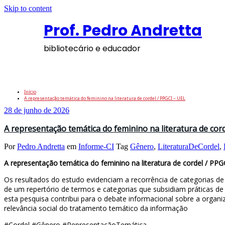
Skip to content
Prof. Pedro Andretta
bibliotecário e educador
Tag: LiteraturaDeCordel
Início
A representação temática do feminino na literatura de cordel / PPGCI – UEL
28 de junho de 2026
A representação temática do feminino na literatura de cor
Por
Pedro Andretta
em
Informe-CI
Tag
Gênero
,
LiteraturaDeCordel
,
A representação temática do feminino na literatura de cordel / PPG
Os resultados do estudo evidenciam a recorrência de categorias 
de um repertório de termos e categorias que subsidiam práticas de 
esta pesquisa contribui para o debate informacional sobre a organiz
relevância social do tratamento temático da informação
#Cordel #Gênero #RepresentaçãoTemática