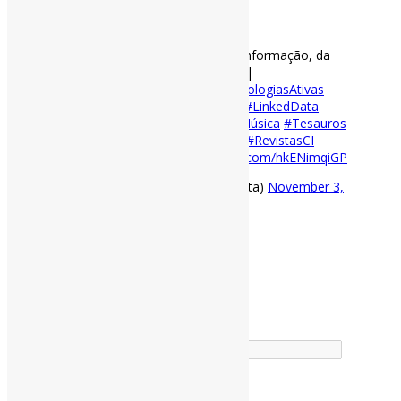
[ad_1]
Lançada edição da Informação & Informação, da
Universidade Estadual de Londrina |
#DadosDePesquisa
#FAIR
#MetodologiasAtivas
#Catalogação
#Metadados
#LRM
#LinkedData
#OrganizaçãoDoConhecimento
#Música
#Tesauros
#RepresentaçãoTemática
#Cordel
#RevistasCI
https://t.co/dSHgHuZdje
pic.twitter.com/hkENimqiGP
— Pedro Andretta (@pedroisandretta)
November 3,
2020
[ad_2]
Fonte
: Projeto
Informe-CI
Buscador