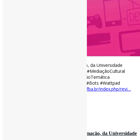
Lançada nova edição da Ponto de Acesso, da Universidade
Federal da Bahia l #ObservatóriosSociais #MediaçãoCultural
#GestãoDoConhecimento #RepresentaçãoTemática
#RepresentaçãoDescritiva #Arquivologia #Bots #Wattpad
#Patentes #UFC #RevistasCI
periodicos.ufba.br/index.php/revi…
https://t.co/Ycd0BySxwO
[ad_2]
Curadoria:
Projeto Informe-CI
3 de novembro de 2020
Lançada edição da Informação & Informação, da Universidade
Estadual de Londrina …