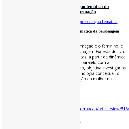
Matriarca do desconhecido: representação temática da
personagem Funesta / Informação e Informação
Por
Pedro Andretta
em
Informe-CI
Tag
RepresentaçãoTemática
Matriarca do desconhecido: representação temática da personagem
Funesta / Informação e Informação
Aborda a representação temática da informação e o feminino, e
busca investigar a representação da personagem Funesta do livro
A Rainha do Ignoto, escrita por Emília Freitas, a partir da dinâmica
terminológica dos mapas conceituais, em paralelo com a
perspectiva social da mulher. Nesse sentido, objetiva investigar as
relações simbólicas da Funesta, sua terminologia conceitual, o
feminino e sua relação com a representação da mulher na
sociedade.
#RepresentaçãoTemática
Disponível em:
https://ojs.uel.br/revistas/uel/index.php/informacao/article/view/516