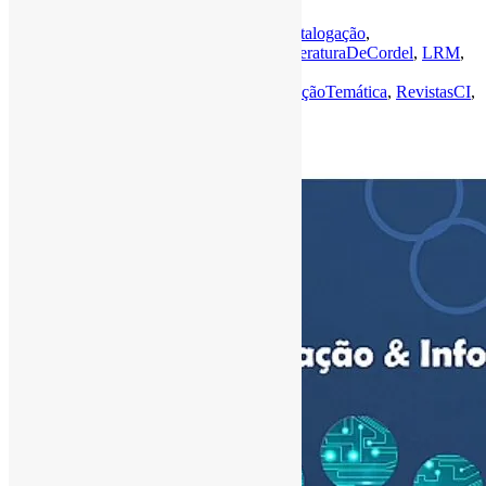
Por
Pedro Andretta
em
Informe-CI
Tag
Catalogação
,
DadosDePesquisa
,
FAIR
,
LinkedData
,
LiteraturaDeCordel
,
LRM
,
Metadados
,
MetodologiasAtivas
,
Música
,
OrganizaçãoDoConhecimento
,
RepresentaçãoTemática
,
RevistasCI
,
Tesauros