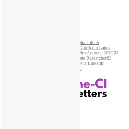
Acesse também
Recursos Informe-CI
Informe-CI
Assinar NewsLetters Informe-CI
Busca por conteúdos