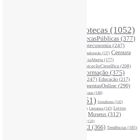
Índice de tags
Buscador de conteúdos
Principais Tags (Assuntos)
Bibliotecas
(1052)
AcessoAberto
(208)
Arquivos
(125)
BibliotecasPúblicas
(377)
BibliotecasEscolares
(302)
BibliotecasUniversitárias
(270)
Biblioteconomia
(247)
Bibliotecários
(355)
Censura
Catalogação
(137)
BoasPráticas
(123)
(325)
Ciência
(287)
ChatGPT
(175)
CiênciaAberta
(177)
CoInfo
(245)
ComunicaçãoCientífica
(208)
CiênciaBrasileira
(149)
Desinformação
(375)
COVID19
(178)
DadosDePesquisa
(118)
DivulgaçãoCientífica
(247)
Educação
(217)
DireitosAutorais
(125)
FerramentasOnline
(290)
Entrevista
(242)
EscritaCientífica
(119)
FontesDeInformação
(261)
Guias
(140)
Google
(119)
InteligênciaArtificial
(761)
Jornalismo
(142)
Leitura
(221)
Livros
Literatura
(145)
LGBTQIAP
(120)
ListasDeLivros
(120)
LivrosCI
(319)
Museus
(312)
(195)
MercadoEditorial
(147)
Periódicos
(160)
MídiasSociais
(139)
PovosIndígenas
(120)
RevistasCI
(366)
Tendências
(185)
ProdutosEServiçosDeInformação
(140)
Estatísticas