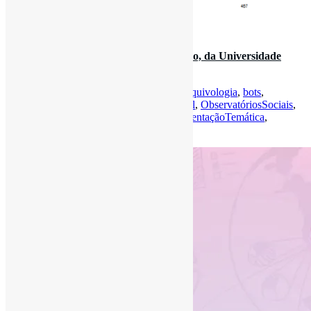
15 de dezembro de 2021
Lançada nova edição da Ponto de Acesso, da Universidade
Federal da Bahia l #Obse…
Por
Pedro Andretta
em
Informe-CI
Tag
Arquivologia
,
bots
,
GestãodoConhecimento
,
MediaçãoCultural
,
ObservatóriosSociais
,
Patentes
,
RepresentaçãoDescritiva
,
RepresentaçãoTemática
,
RevistasCI
,
UFC
,
Wattpad