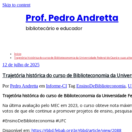
Skip to content
Prof. Pedro Andretta
bibliotecário e educador
Tag: UFC
Início
Trajetória histórica do curso de Biblioteconomia da Universidade Federal do Ceará e suas alte
12 de julho de 2025
Trajetória histórica do curso de Biblioteconomia da Univer
Por
Pedro Andretta
em
Informe-CI
Tag
EnsinoDeBiblioteconomia
,
U
Trajetória histórica do curso de Biblioteconomia da Universidade F
Na última avaliação pelo MEC em 2023, o curso obteve nota máxima
votos de que ele continue a promover projetos de ensino, pesquis
#EnsinoDeBiblioteconomia #UFC
Disponível em:
https://rbbd.febab.org.br/rbbd/article/view/2088