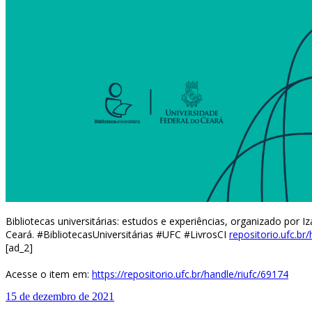
Bibliotecas universitárias: estudos e experiências, organizado por I
Ceará. #BibliotecasUniversitárias #UFC #LivrosCI
repositorio.ufc.br
[ad_2]
Acesse o item em:
https://repositorio.ufc.br/handle/riufc/69174
15 de dezembro de 2021