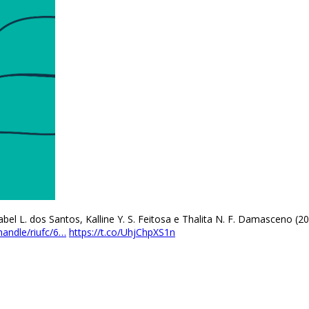
zabel L. dos Santos, Kalline Y. S. Feitosa e Thalita N. F. Damasceno (
/handle/riufc/6…
https://t.co/UhjChpXS1n