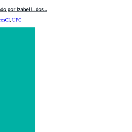
ado por Izabel L. dos…
rosCI
,
UFC