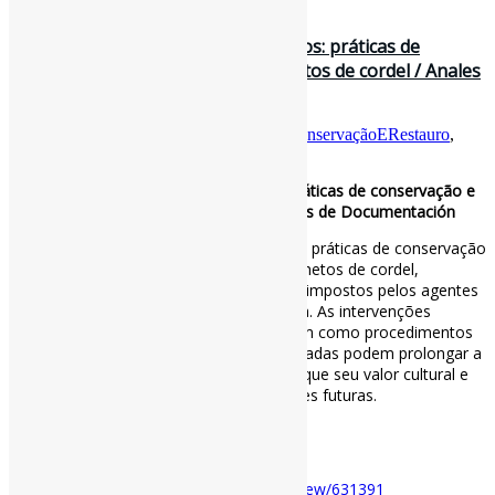
13 de outubro de 2025
Tradição, cultura e história em versos: práticas de
conservação e preservação em livretos de cordel / Anales
de Documentación
Por
Pedro Andretta
em
Informe-CI
Tag
ConservaçãoERestauro
,
LiteraturaDeCordel
Tradição, cultura e história em versos: práticas de conservação e
preservação em livretos de cordel / Anales de Documentación
Este estudo evidenciou a importância das práticas de conservação
e preservação aplicadas ao acervo de folhetos de cordel,
especialmente considerando os desafios impostos pelos agentes
de deterioração física, química e biológica. As intervenções
realizadas no LABCOR/UFPB demonstram como procedimentos
adequados e o uso de técnicas especializadas podem prolongar a
vida útil desses documentos, garantindo que seu valor cultural e
histórico seja preservado para as gerações futuras.
#Cordel #ConservaçãoERestauro
Disponível em:
https://revistas.um.es/analesdoc/article/view/631391