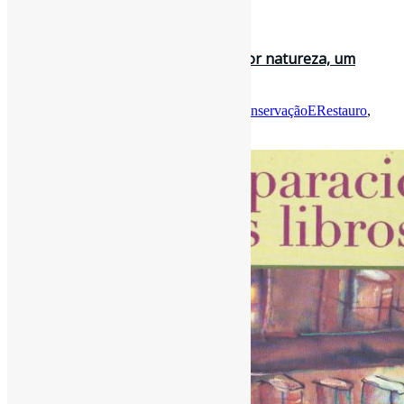
5 de março de 2022
A reparação de livros l “O papel é, por natureza, um
material perecível. A sua d…
Por
Pedro Andretta
em
Informe-CI
Tag
ConservaçãoERestauro
,
LivrosCI