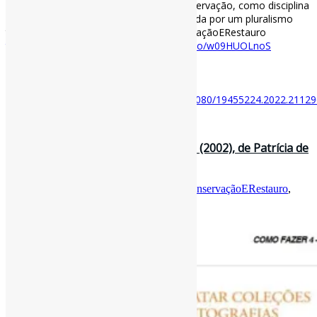
Habilidades em conservação l “[…] a conservação, como disciplina
e profissão em amadurecimento, é definida por um pluralismo
técnico, social e intelectual […]” #ConservaçãoERestauro
tandfonline.com/doi/full/10.10…
https://t.co/w09HUOLnoS
[ad_2]
Acesse o item em:
https://www.tandfonline.com/doi/full/10.1080/19455224.2022.2112
10 de setembro de 2022
Como tratar coleções de fotografias (2002), de Patrícia de
Fillipi, Solange Ferr…
Por
Pedro Andretta
em
Informe-CI
Tag
ConservaçãoERestauro
,
Fotografias
,
LivrosCI