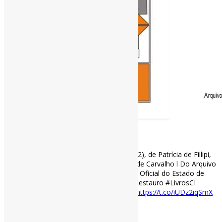
Como tratar coleções de fotografias (2002), de Patrícia de Fillipi,
Solange Ferraz de Lima e Vânia Carneiro de Carvalho l Do Arquivo
do Estado de São Paulo, com a Imprensa Oficial do Estado de
São Paulo. #Fotografias #ConservaçãoERestauro #LivrosCI
arquivoestado.sp.gov.br/uploads/public…
https://t.co/iUDz2iqSmX
[ad_2]
Curadoria:
Projeto Informe-CI