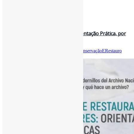
[ad_2]
Curadoria:
Projeto Informe-CI
10 de fevereiro de 2022
Guia de Restauração Pequenas: Orientação Prática, por
Max Zúñiga Fallas (2022) l…
Por
Pedro Andretta
em
Informe-CI
Tag
ConservaçãoERestauro