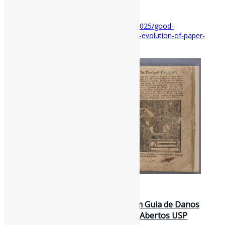
via Past is present
Disponível em:
https://pastispresent.org/2025/good-
sources/history-of-conserving-history-the-evolution-of-paper-
conservation-in-libraries/
28 de novembro de 2024
Glossário Visual de Conservação: Um Guia de Danos
Comuns em Papéis e Livros / Livros Abertos USP