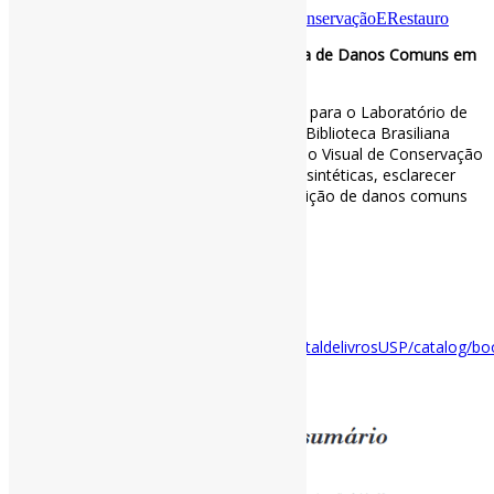
Por
Pedro Andretta
em
Informe-CI
Tag
ConservaçãoERestauro
Glossário Visual de Conservação: Um Guia de Danos Comuns em
Papéis e Livros
Elaborado como instrumento de trabalho para o Laboratório de
Conservação Preventiva Guita Mindlin da Biblioteca Brasiliana
Guita e José Mindlin da USP, este Glossário Visual de Conservação
busca, por meio de imagens e definições sintéticas, esclarecer
alguns termos básicos usados para descrição de danos comuns
em livros e obras em papel.
via Livros Abertos USP
#ConservaçãoERestauro
Disponível em:
https://www.livrosabertos.abcd.usp.br/portaldelivrosUSP/catalog/b