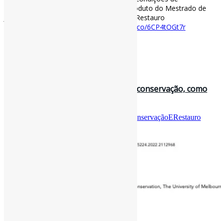
conservação de sua coleção / acervo. Produto do Mestrado de
José Luis Zacarias Junior. #ConservaçãoERestauro
#FerramentasOnline
jz.sco.art.br
https://t.co/6CP4tOGt7r
[ad_2]
Acesse o item em:
http://jz.sco.art.br/
19 de fevereiro de 2023
Habilidades em conservação l “[…] a conservação, como
disciplina e profissão em …
Por
Pedro Andretta
em
Informe-CI
Tag
ConservaçãoERestauro