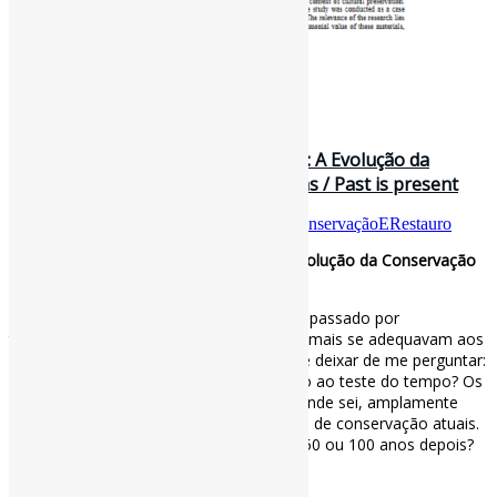
26 de abril de 2025
História da Conservação da História: A Evolução da
Conservação do Papel em Bibliotecas / Past is present
Por
Pedro Andretta
em
Informe-CI
Tag
ConservaçãoERestauro
História da Conservação da História: A Evolução da Conservação
do Papel em Bibliotecas
Ao examinar e tratar objetos que haviam passado por
tratamentos anteriores, aqueles que não mais se adequavam aos
padrões de conservação atuais, não pude deixar de me perguntar:
os tratamentos que realizo hoje resistirão ao teste do tempo? Os
materiais e técnicas que utilizo são, até onde sei, amplamente
aceitos como “adequados” pelos padrões de conservação atuais.
Mas ainda serão considerados como tal 50 ou 100 anos depois?
#ConservaçãoERestauro