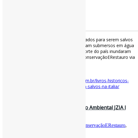
Livros históricos encharcados são congelados para serem salvos
na Itália l “O motivo: os documentos ficaram submersos em água
e lama quando fortes chuvas na região norte do país inundaram
bibliotecas desde a metade de maio.” #ConservaçãoERestauro via
Giz
gizmodo.uol.com.br/livros-histori…
[ad_2]
Acesse o item em:
https://gizmodo.uol.com.br/livros-historicos-
encharcados-sao-congelados-para-serem-salvos-na-italia/
21 de maio de 2023
SISTEMA DE ANÁLISE da Qualificação Ambiental JZIA l
Preencha os campos e tenha u…
Por
Pedro Andretta
em
Informe-CI
Tag
ConservaçãoERestauro
,
FerramentasOnline