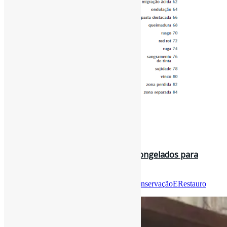
30 de maio de 2023
Livros históricos encharcados são congelados para
serem salvos na Itália l “O mo…
Por
Pedro Andretta
em
Informe-CI
Tag
ConservaçãoERestauro