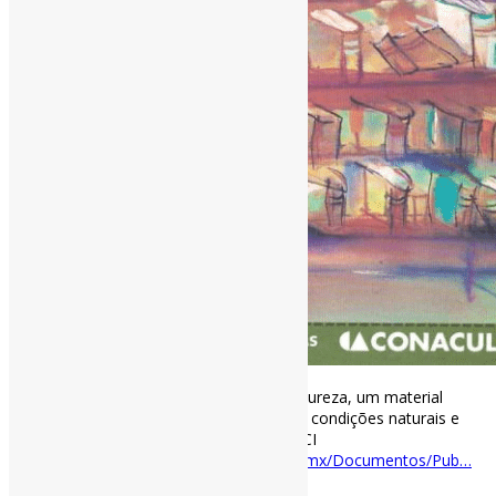
A reparação de livros l “O papel é, por natureza, um material
perecível. A sua durabilidade depende das condições naturais e
ambientais em que se encontra.” #LivrosCI
#ConservaçãoERestauro
dgb.cultura.gob.mx/Documentos/Pub…
https://t.co/RNdSP4ZDuH