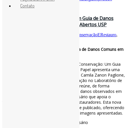
Contato
17 de outubro de 2025
Glossário Visual de Conservação: Um Guia de Danos
Comuns em Papéis e Livros / Livros Abertos USP
Por
Pedro Andretta
em
Informe-CI
Tag
ConservaçãoERestauro
,
Dicionários
,
Glossários
,
LivrosCI
Glossário Visual de Conservação: Um Guia de Danos Comuns em
Papéis e Livros / Livros Abertos USP
A segunda edição do Glossário Visual de Conservação: Um Guia
de Danos Comuns em Livros e Obras em Papel apresenta uma
versão revista do trabalho de pesquisa de Camila Zanon Paglione,
desenvolvido durante seu período de atuação no Laboratório de
Conservação e Restauro da BBM. O livro reúne, de forma
sintética e ilustrada, os principais tipos de danos observados em
livros e documentos, compondo um glossário que apoia o
trabalho cotidiano de conservadores e restauradores. Esta nova
edição aprimora o conteúdo originalmente publicado, oferecendo
maior precisão e clareza nas definições e imagens apresentadas.
#ConservaçãoERestauro #LivrosCI #Glossário