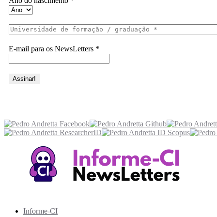
Ano do nascimento
*
E-mail para os NewsLetters
*
Acesse também
Recursos Informe-CI
Informe-CI