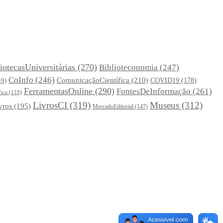
iotecasUniversitárias
(270)
Biblioteconomia
(247)
CoInfo
(246)
ComunicaçãoCientífica
(210)
COVID19
(178)
49)
FerramentasOnline
(290)
FontesDeInformação
(261)
fica
(119)
LivrosCI
(319)
Museus
(312)
vros
(195)
MercadoEditorial
(147)