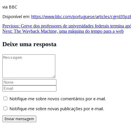
via BBC
Disponível em:
https://www.bbc.com/portuguese/articles/cgrrd35pz
Navegação
Previous:
Greve dos professores de universidades federais termina ap
Next:
The Wayback Machine, uma máquina do tempo para a web
de
Post
Deixe uma resposta
Notifique-me sobre novos comentários por e-mail.
Notifique-me sobre novas publicações por e-mail.
Buscador