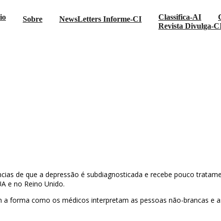
io
Classifica-AI
Sobre
NewsLetters Informe-CI
Revista Divulga-C
ncias de que a depressão é subdiagnosticada e recebe pouco tratame
UA e no Reino Unido.
tam a forma como os médicos interpretam as pessoas não-brancas e 