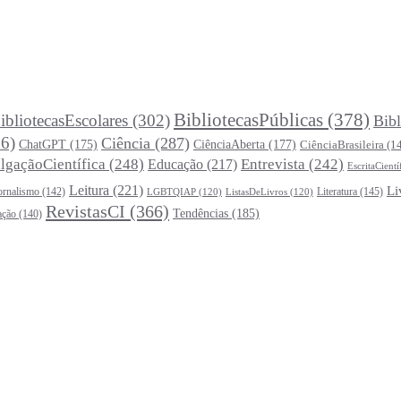
BibliotecasPúblicas
(378)
ibliotecasEscolares
(302)
Bibl
6)
Ciência
(287)
ChatGPT
(175)
CiênciaAberta
(177)
CiênciaBrasileira
(1
lgaçãoCientífica
(248)
Entrevista
(242)
Educação
(217)
EscritaCientí
Leitura
(221)
Li
ornalismo
(142)
Literatura
(145)
LGBTQIAP
(120)
ListasDeLivros
(120)
RevistasCI
(366)
Tendências
(185)
ação
(140)