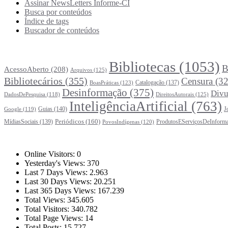
Assinar NewsLetters Informe-CI
Busca por conteúdos
Índice de tags
Buscador de conteúdos
Principais Tags (Assuntos)
Bibliotecas
(1053)
B
AcessoAberto
(208)
Arquivos
(125)
Bibliotecários
(355)
Censura
(32
Catalogação
(137)
BoasPráticas
(123)
Desinformação
(375)
Divu
DireitosAutorais
(125)
DadosDePesquisa
(118)
InteligênciaArtificial
(763)
Guias
(140)
J
Google
(119)
Periódicos
(160)
MídiasSociais
(139)
ProdutosEServiçosDeInform
PovosIndígenas
(120)
Estatísticas
Online Visitors:
0
Yesterday's Views:
370
Last 7 Days Views:
2.963
Last 30 Days Views:
20.251
Last 365 Days Views:
167.239
Total Views:
345.605
Total Visitors:
340.782
Total Page Views:
14
Total Posts:
15.727