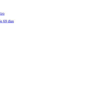
8zo
ós 69 dias