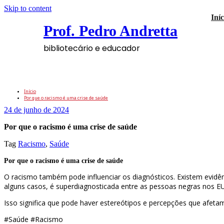
Skip to content
Iníc
Prof. Pedro Andretta
bibliotecário e educador
Por que o racismo é uma crise de saúde
Início
Por que o racismo é uma crise de saúde
24 de junho de 2024
Por que o racismo é uma crise de saúde
Tag
Racismo
,
Saúde
Por que o racismo é uma crise de saúde
O racismo também pode influenciar os diagnósticos. Existem evidê
alguns casos, é superdiagnosticada entre as pessoas negras nos E
Isso significa que pode haver estereótipos e percepções que afe
#Saúde #Racismo