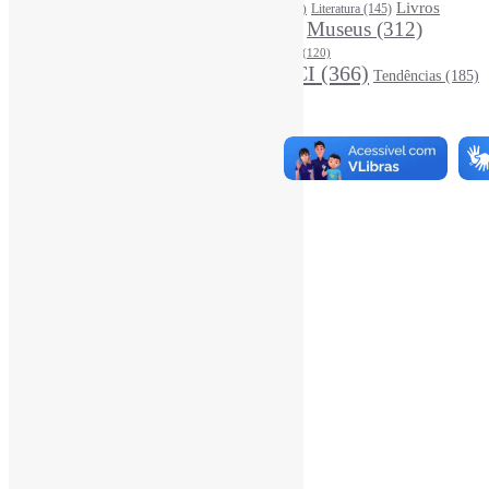
Leitura
(221)
Livros
Literatura
(145)
LGBTQIAP
(120)
ListasDeLivros
(120)
LivrosCI
(319)
Museus
(312)
(195)
MercadoEditorial
(147)
Periódicos
(160)
MídiasSociais
(139)
PovosIndígenas
(120)
RevistasCI
(366)
Tendências
(185)
ProdutosEServiçosDeInformação
(140)
Estatísticas
Online Visitors:
1
Yesterday's Views:
410
Last 7 Days Views:
3.130
Last 30 Days Views:
20.769
Last 365 Days Views:
167.028
Total Views:
345.215
Total Visitors:
340.410
Total Page Views:
21
Total Posts:
15.721