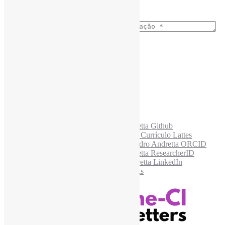
E-mail para os NewsLetters
*
Acesse também