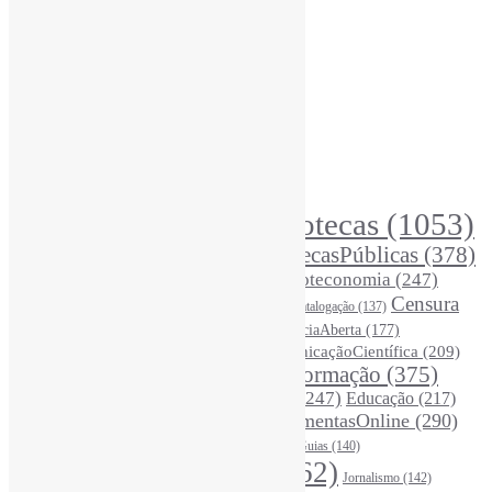
Recursos Informe-CI
Informe-CI
Assinar NewsLetters Informe-CI
Busca por conteúdos
Índice de tags
Buscador de conteúdos
Principais Tags (Assuntos)
Bibliotecas
(1053)
AcessoAberto
(208)
Arquivos
(125)
BibliotecasPúblicas
(378)
BibliotecasEscolares
(302)
BibliotecasUniversitárias
(270)
Biblioteconomia
(247)
Bibliotecários
(355)
Censura
Catalogação
(137)
BoasPráticas
(123)
(325)
Ciência
(287)
ChatGPT
(175)
CiênciaAberta
(177)
CoInfo
(246)
ComunicaçãoCientífica
(209)
CiênciaBrasileira
(149)
Desinformação
(375)
COVID19
(178)
DadosDePesquisa
(118)
DivulgaçãoCientífica
(247)
Educação
(217)
DireitosAutorais
(125)
FerramentasOnline
(290)
Entrevista
(242)
EscritaCientífica
(119)
FontesDeInformação
(261)
Guias
(140)
Google
(119)
InteligênciaArtificial
(762)
Jornalismo
(142)