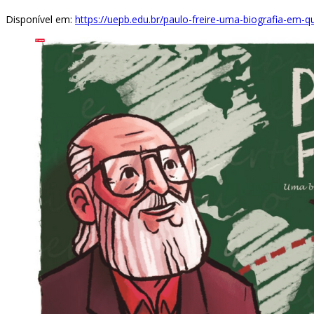
Disponível em:
https://uepb.edu.br/paulo-freire-uma-biografia-em-q