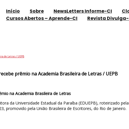
Início
Sobre
NewsLetters Informe-CI
Cl
Cursos Abertos – Aprende-CI
Revista Divulga-
: historiadora recebe prêmio na Academia Br
ira de Letras / UEPB
 recebe prêmio na Academia Brasileira de Letras / UEPB
rêmio na Academia Brasileira de Letras
ditora da Universidade Estadual da Paraíba (EDUEPB), roteirizado pela
3, promovido pela União Brasileira de Escritores, do Rio de Janeiro.