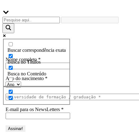
Buscador
Assine a Informe-CI NewsLetters
Buscar correspondência exata
Nome completo
*
Busca no Títulos
Busca no Conteúdo
Ano do nascimento
*
E-mail para os NewsLetters
*