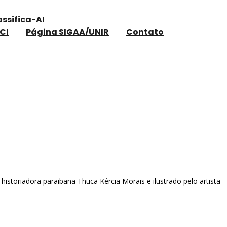
assifica-AI
CI
Página SIGAA/UNIR
Contato
asileira de Letras / UEPB
 historiadora paraibana Thuca Kércia Morais e ilustrado pelo artista