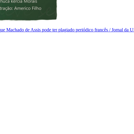
 que Machado de Assis pode ter plagiado periódico francês / Jornal da 