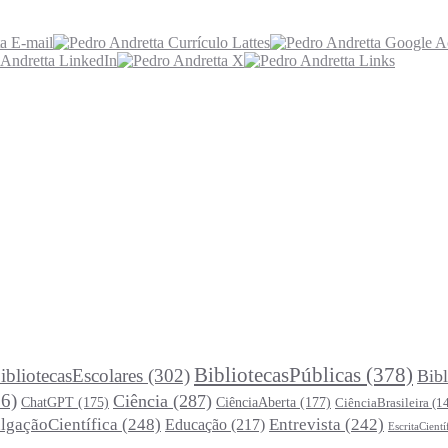
BibliotecasPúblicas
(378)
ibliotecasEscolares
(302)
Bibl
6)
Ciência
(287)
ChatGPT
(175)
CiênciaAberta
(177)
CiênciaBrasileira
(1
lgaçãoCientífica
(248)
Entrevista
(242)
Educação
(217)
EscritaCientí