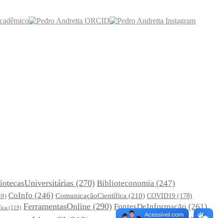
iotecasUniversitárias
(270)
Biblioteconomia
(247)
CoInfo
(246)
ComunicaçãoCientífica
(210)
COVID19
(178)
49)
FerramentasOnline
(290)
FontesDeInformação
(261)
fica
(119)