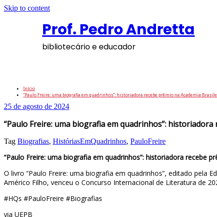
Skip to content
Prof. Pedro Andretta
bibliotecário e educador
“Paulo Freire: uma biografia em quadrinhos”
Início
“Paulo Freire: uma biografia em quadrinhos”: historiadora recebe prêmio na Academia Brasile
25 de agosto de 2024
“Paulo Freire: uma biografia em quadrinhos”: historiadora
Tag
Biografias
,
HistóriasEmQuadrinhos
,
PauloFreire
“Paulo Freire: uma biografia em quadrinhos”: historiadora recebe p
O livro “Paulo Freire: uma biografia em quadrinhos”, editado pela E
Américo Filho, venceu o Concurso Internacional de Literatura de 202
#HQs #PauloFreire #Biografias
via UEPB