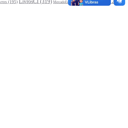
LivrosCI
(319)
Museus
(312)
vros
(195)
MercadoEditorial
(147)