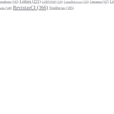
Leitura
(221)
Li
ornalismo
(143)
Literatura
(147)
LGBTQIAP
(120)
ListasDeLivros
(120)
RevistasCI
(366)
Tendências
(185)
ação
(140)