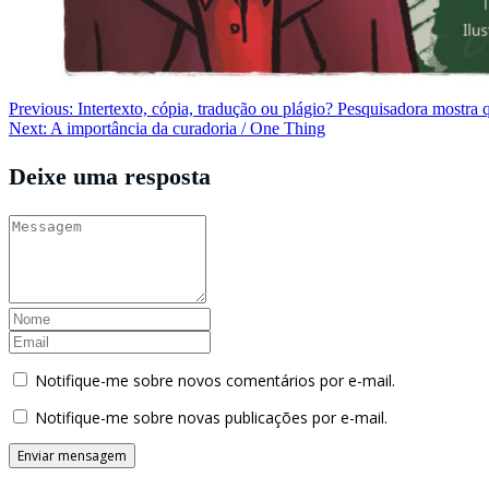
Navegação
Previous:
Intertexto, cópia, tradução ou plágio? Pesquisadora mostra
Next:
A importância da curadoria / One Thing
de
Post
Deixe uma resposta
Notifique-me sobre novos comentários por e-mail.
Notifique-me sobre novas publicações por e-mail.