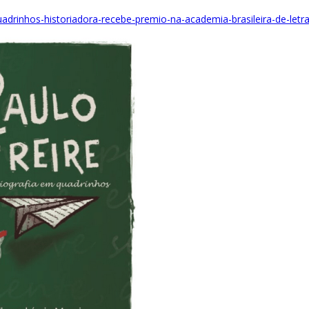
uadrinhos-historiadora-recebe-premio-na-academia-brasileira-de-letra