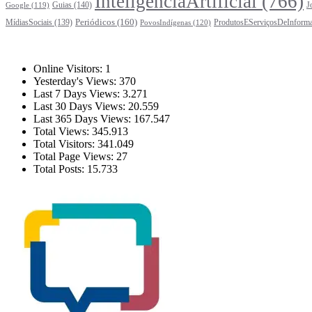
InteligênciaArtificial
(766)
Guias
(140)
J
Google
(119)
Periódicos
(160)
MídiasSociais
(139)
ProdutosEServiçosDeInform
PovosIndígenas
(120)
Estatísticas
Online Visitors:
1
Yesterday's Views:
370
Last 7 Days Views:
3.271
Last 30 Days Views:
20.559
Last 365 Days Views:
167.547
Total Views:
345.913
Total Visitors:
341.049
Total Page Views:
27
Total Posts:
15.733