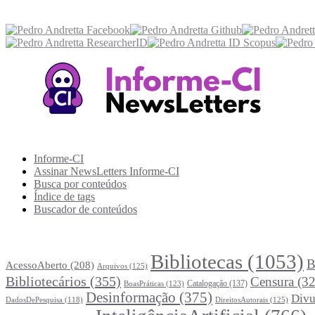
Acesse também
Recursos Informe-CI
Informe-CI
Assinar NewsLetters Informe-CI
Busca por conteúdos
Índice de tags
Buscador de conteúdos
Principais Tags (Assuntos)
Bibliotecas
(1053)
B
AcessoAberto
(208)
Arquivos
(125)
Bibliotecários
(355)
Censura
(32
Catalogação
(137)
BoasPráticas
(123)
Desinformação
(375)
Divu
DireitosAutorais
(125)
DadosDePesquisa
(118)