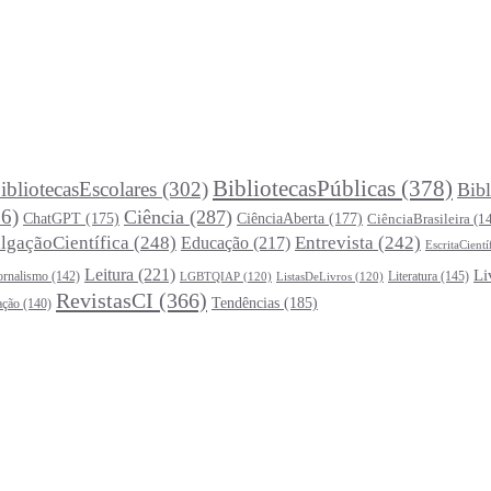
BibliotecasPúblicas
(378)
ibliotecasEscolares
(302)
Bibl
6)
Ciência
(287)
ChatGPT
(175)
CiênciaAberta
(177)
CiênciaBrasileira
(1
lgaçãoCientífica
(248)
Entrevista
(242)
Educação
(217)
EscritaCientí
Leitura
(221)
Li
ornalismo
(142)
Literatura
(145)
LGBTQIAP
(120)
ListasDeLivros
(120)
RevistasCI
(366)
Tendências
(185)
ação
(140)