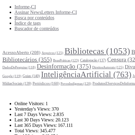
Informe-CI
Assinar NewsLetters Informe-CI
Busca por conteúdos
Índice de tags
Buscador de conteúdos
Principais Tags (Assuntos)
Bibliotecas
(1053)
B
AcessoAberto
(208)
Arquivos
(125)
Bibliotecários
(355)
Censura
(32
Catalogação
(137)
BoasPráticas
(123)
Desinformação
(375)
Divu
DireitosAutorais
(125)
DadosDePesquisa
(118)
InteligênciaArtificial
(763)
Guias
(140)
J
Google
(119)
Periódicos
(160)
MídiasSociais
(139)
ProdutosEServiçosDeInform
PovosIndígenas
(120)
Estatísticas
Online Visitors:
1
Yesterday's Views:
370
Last 7 Days Views:
2.835
Last 30 Days Views:
20.123
Last 365 Days Views:
167.111
Total Views:
345.477