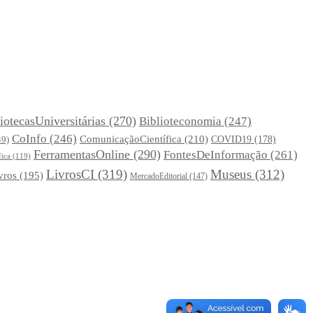
iotecasUniversitárias
(270)
Biblioteconomia
(247)
CoInfo
(246)
ComunicaçãoCientífica
(210)
COVID19
(178)
49)
FerramentasOnline
(290)
FontesDeInformação
(261)
fica
(119)
LivrosCI
(319)
Museus
(312)
vros
(195)
MercadoEditorial
(147)