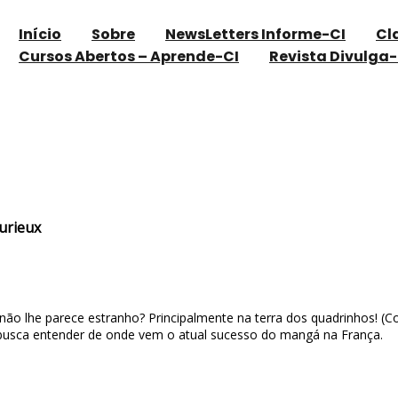
Início
Sobre
NewsLetters Informe-CI
Cl
Cursos Abertos – Aprende-CI
Revista Divulga-
 / Jamy – Epicurieux
urieux
o lhe parece estranho? Principalmente na terra dos quadrinhos! (Co
 busca entender de onde vem o atual sucesso do mangá na França.