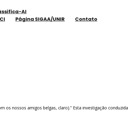
assifica-AI
CI
Página SIGAA/UNIR
Contato
m os nossos amigos belgas, claro).” Esta investigação conduzida