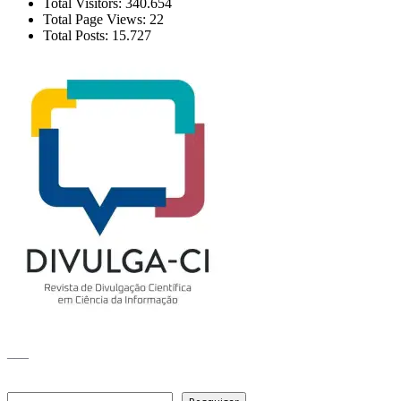
Total Visitors:
340.654
Total Page Views:
22
Total Posts:
15.727
___
Pesquisar