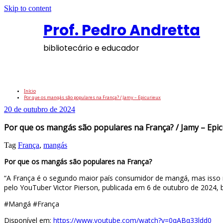
Skip to content
Prof. Pedro Andretta
bibliotecário e educador
Por que os mangás são populares na França?
Início
Por que os mangás são populares na França? / Jamy – Epicurieux
20 de outubro de 2024
Por que os mangás são populares na França? / Jamy – Epic
Tag
França
,
mangás
Por que os mangás são populares na França?
“A França é o segundo maior país consumidor de mangá, mas isso nã
pelo YouTuber Victor Pierson, publicada em 6 de outubro de 2024,
#Mangá #França
Disponível em:
https://www.youtube.com/watch?v=0qABq33ldd0