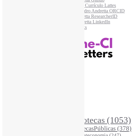
Recursos Informe-CI
Informe-CI
Assinar NewsLetters Informe-CI
Busca por conteúdos
Índice de tags
Buscador de conteúdos
Principais Tags (Assuntos)
Bibliotecas
(1053)
AcessoAberto
(208)
Arquivos
(125)
BibliotecasPúblicas
(378)
BibliotecasEscolares
(302)
BibliotecasUniversitárias
(270)
Biblioteconomia
(247)