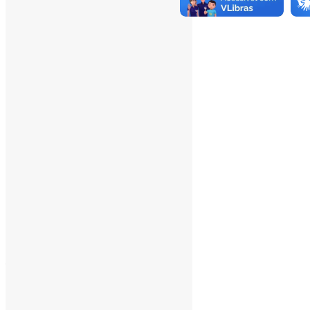
Total Page Views:
16
Total Posts:
15.721
___
Pesquisar
Pesquisar