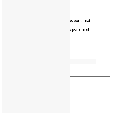
Notifique-me sobre novos comentários por e-mail.
Notifique-me sobre novas publicações por e-mail.
Buscador
Buscar correspondência exata
Busca no Títulos
Busca no Conteúdo