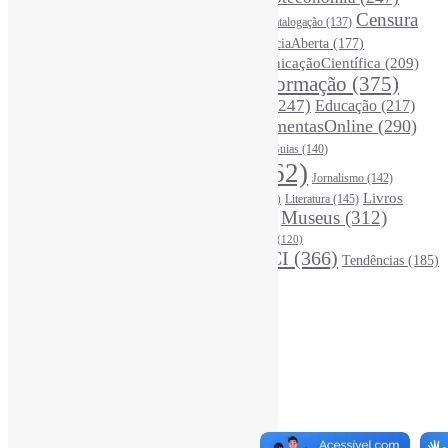
Bibliotecários
(355)
Censura
Catalogação
(137)
BoasPráticas
(123)
(325)
Ciência
(287)
ChatGPT
(175)
CiênciaAberta
(177)
CoInfo
(246)
ComunicaçãoCientífica
(209)
CiênciaBrasileira
(149)
Desinformação
(375)
COVID19
(178)
DadosDePesquisa
(118)
DivulgaçãoCientífica
(247)
Educação
(217)
DireitosAutorais
(125)
FerramentasOnline
(290)
Entrevista
(242)
EscritaCientífica
(119)
FontesDeInformação
(261)
Guias
(140)
Google
(119)
InteligênciaArtificial
(762)
Jornalismo
(142)
Leitura
(221)
Livros
Literatura
(145)
LGBTQIAP
(120)
ListasDeLivros
(120)
LivrosCI
(319)
Museus
(312)
(195)
MercadoEditorial
(147)
Periódicos
(160)
MídiasSociais
(139)
PovosIndígenas
(120)
RevistasCI
(366)
Tendências
(185)
ProdutosEServiçosDeInformação
(140)
Estatísticas
Online Visitors:
3
Yesterday's Views:
410
Last 7 Days Views:
3.115
Last 30 Days Views:
20.754
Last 365 Days Views:
167.013
Total Views:
345.200
Total Visitors:
340.395