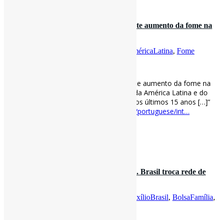
3 de dezembro de 2021
3 números que mostram o impressionante aumento da fome na
América Latina l “[……
Por
Pedro Andretta
em
Informe-CI
Tag
AméricaLatina
,
Fome
[ad_1]
3 números que mostram o impressionante aumento da fome na
América Latina l “[…] 9,1% da população da América Latina e do
Caribe – é a maior prevalência da fome dos últimos 15 anos […]”
#Fome #AméricaLatina via BBC
bbc.com/portuguese/int…
[ad_2]
Fonte
by
Projeto Informe-CI
27 de novembro de 2021
“Auxílio Brasil extingue o Bolsa Família. Brasil troca rede de
proteção social p…
Por
Pedro Andretta
em
Informe-CI
Tag
AuxílioBrasil
,
BolsaFamília
,
Entrevista
,
Fome