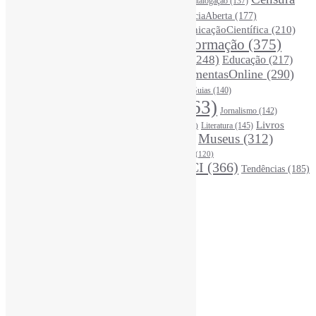
Catalogação
(137)
BoasPráticas
(123)
(326)
Ciência
(287)
ChatGPT
(175)
CiênciaAberta
(177)
CoInfo
(246)
ComunicaçãoCientífica
(210)
CiênciaBrasileira
(149)
Desinformação
(375)
COVID19
(178)
DadosDePesquisa
(118)
DivulgaçãoCientífica
(248)
Educação
(217)
DireitosAutorais
(125)
FerramentasOnline
(290)
Entrevista
(242)
EscritaCientífica
(119)
FontesDeInformação
(261)
Guias
(140)
Google
(119)
InteligênciaArtificial
(763)
Jornalismo
(142)
Leitura
(221)
Livros
Literatura
(145)
LGBTQIAP
(120)
ListasDeLivros
(120)
LivrosCI
(319)
Museus
(312)
(195)
MercadoEditorial
(147)
Periódicos
(160)
MídiasSociais
(139)
PovosIndígenas
(120)
RevistasCI
(366)
Tendências
(185)
ProdutosEServiçosDeInformação
(140)
Estatísticas
Online Visitors:
2
Yesterday's Views:
370
Last 7 Days Views:
3.203
Last 30 Days Views:
20.491
Last 365 Days Views:
167.479
Total Views:
345.845
Total Visitors:
340.988
Total Page Views:
2
Total Posts:
15.727