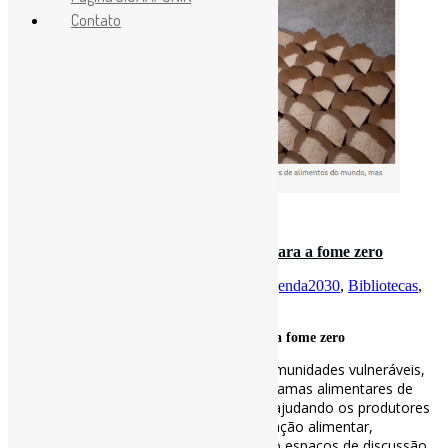
Contato
2 de fevereiro de 2024
Como as bibliotecas podem contribuir para a fome zero
Por
Pedro Andretta
em
Informe-CI
Tag
Agenda2030
,
Bibliotecas
,
Fome
Como as bibliotecas podem contribuir para a fome zero
[…] as bibliotecas prestam atenção às comunidades vulneráveis,
disponibilizando informações sobre programas alimentares de
baixo custo, divulgando produtos locais, ajudando os produtores
a obter informações sobre a regulamentação alimentar,
recolhendo receitas ancestrais, facilitando espaços de discussão