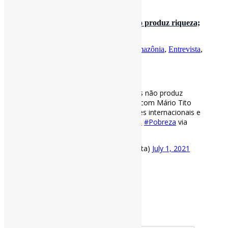
1 de julho de 2021
“Fome na Amazônia: ela é rica, mas não produz riqueza;
produz ricos” l #Entrevis…
Por
Pedro Andretta
em
Informe-CI
Tag
Amazônia
,
Entrevista
,
Fome
,
pobreza
[ad_1]
“Fome na Amazônia: ela é rica, mas não produz
riqueza; produz ricos” l
#Entrevista
com Mário Tito
Barros Almeida, doutor em Relações internacionais e
Prof na Unama.
#Amazonia
#Fome
#Pobreza
via
https://t.co/LZRpp4E7aN
— Pedro Andretta (@pedroisandretta)
July 1, 2021
[ad_2]
Fonte
: Projeto
Informe-CI
Buscador