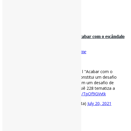
bbc.com/portuguese/bra…
[ad_2]
Fonte
by
Projeto Informe-CI
20 de julho de 2021
Ter fome no Brasil é um escândalo l “Acabar com o escândalo
da fome no Brasil nã…
Por
Pedro Andretta
em
Informe-CI
Tag
Fome
[ad_1]
Ter fome no Brasil é um escândalo l "Acabar com o
escândalo da fome no Brasil não constitui um desafio
técnico ou de falta de recursos, e sim um desafio de
organização política e social.". Dossiê 228 tematiza a
#Fome
. via ComCiência
https://t.co/TpOf9GVvtk
— Pedro Andretta (@pedroisandretta)
July 20, 2021
[ad_2]
Fonte
: Projeto
Informe-CI