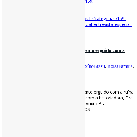
#Fome via IHU
ihu.unisinos.br/categorias/159…
[ad_2]
Acesse o item em:
https://www.ihu.unisinos.br/categorias/159-
entrevistas/626357-fome-uma-doenca-social-entrevista-especial-
com-elaine-de-azevedo
18 de fevereiro de 2022
Retorno da fome ao Brasil é um monumento erguido com a
ruína das políticas públi…
Por
Pedro Andretta
em
Informe-CI
Tag
AuxílioBrasil
,
BolsaFamília
,
Entrevista
,
Fome
,
PolíticasPúblicas
[ad_1]
Retorno da fome ao Brasil é um monumento erguido com a ruína
das políticas públicas l Entrevista especial com a historiadora, Dra.
Denise De Sordi l #Fome #BolsaFamília #AuxílioBrasil
#PolíticasPúblicas #Entrevista via UNISINOS
ihu.unisinos.br/616266-retorno…
[ad_2]
Curadoria:
Projeto Informe-CI