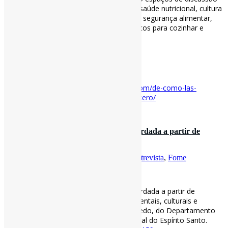
sobre vários temas, como a literacia em saúde nutricional, cultura
culinária, práticas de plantio sustentáveis, segurança alimentar,
etc., e até mesmo fornecimento de espaços para cozinhar e
comer.
via Otlet
#Fome #Agenda2030 #Bibliotecas
Disponível em:
https://www.revistaotlet.com/de-como-las-
bibliotecas-pueden-contribuir-al-hambre-cero/
23 de fevereiro de 2023
A fome é doença social e precisa ser abordada a partir de
intervenções econômica…
Por
Pedro Andretta
em
Informe-CI
Tag
Entrevista
,
Fome
[ad_1]
A fome é doença social e precisa ser abordada a partir de
intervenções econômicas, políticas, ambientais, culturais e
sociais…l #Entrevista com Elaine de Azevedo, do Departamento
de Ciências Sociais da Universidade Federal do Espírito Santo.