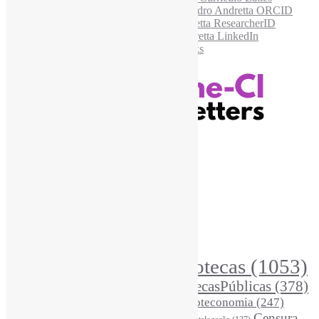
Recursos Informe-CI
Informe-CI
Assinar NewsLetters Informe-CI
Busca por conteúdos
Índice de tags
Buscador de conteúdos
Principais Tags (Assuntos)
Bibliotecas
(1053)
AcessoAberto
(208)
Arquivos
(125)
BibliotecasPúblicas
(378)
BibliotecasEscolares
(302)
BibliotecasUniversitárias
(270)
Biblioteconomia
(247)
Bibliotecários
(355)
Censura