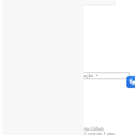
Assine a Informe-CI NewsLetters
Buscar correspondência exata
Nome completo
*
Busca no Títulos
Busca no Conteúdo
Ano do nascimento
*
E-mail para os NewsLetters
*
Acesse também