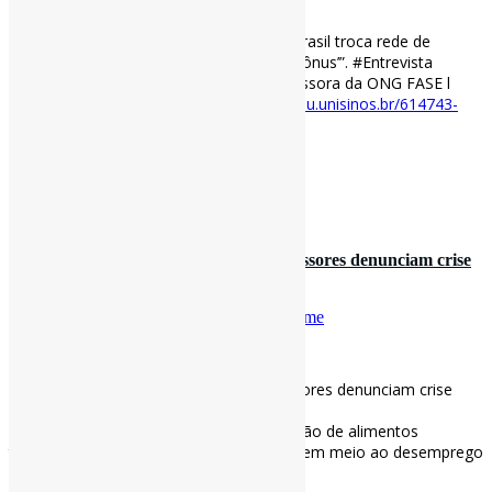
[ad_1]
“Auxílio Brasil extingue o Bolsa Família. Brasil troca rede de
proteção social por cesta de ‘auxílios’ e ‘bônus’”. #Entrevista
especial com Maria Emília Pacheco, assessora da ONG FASE l
#Fome #BolsaFamília #AuxílioBrasil via
ihu.unisinos.br/614743-
auxilio…
[ad_2]
Fonte
by
Projeto Informe-CI
17 de novembro de 2021
‘Minha aluna desmaiou de fome’: professores denunciam crise
urgente nas escolas …
Por
Pedro Andretta
em
Informe-CI
Tag
Fome
[ad_1]
‘Minha aluna desmaiou de fome’: professores denunciam crise
urgente nas escolas brasileiras l
“Desmaios por #fome e pedidos de doação de alimentos
tornaram-se rotina nas escolas públicas, em meio ao desemprego
[…] e avanço da insegurança […]” via BBC