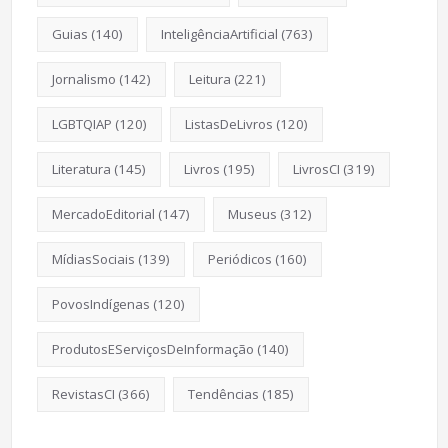
Guias
(140)
InteligênciaArtificial
(763)
Jornalismo
(142)
Leitura
(221)
LGBTQIAP
(120)
ListasDeLivros
(120)
Literatura
(145)
Livros
(195)
LivrosCI
(319)
MercadoEditorial
(147)
Museus
(312)
MídiasSociais
(139)
Periódicos
(160)
PovosIndígenas
(120)
ProdutosEServiçosDeInformação
(140)
RevistasCI
(366)
Tendências
(185)