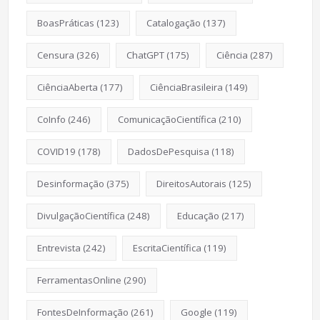
BoasPráticas
(123)
Catalogação
(137)
Censura
(326)
ChatGPT
(175)
Ciência
(287)
CiênciaAberta
(177)
CiênciaBrasileira
(149)
CoInfo
(246)
ComunicaçãoCientífica
(210)
COVID19
(178)
DadosDePesquisa
(118)
Desinformação
(375)
DireitosAutorais
(125)
DivulgaçãoCientífica
(248)
Educação
(217)
Entrevista
(242)
EscritaCientífica
(119)
FerramentasOnline
(290)
FontesDeInformação
(261)
Google
(119)