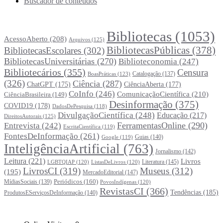
Buscador de conteúdos
Principais Tags (Assuntos)
Bibliotecas
(1053)
AcessoAberto
(208)
Arquivos
(125)
BibliotecasPúblicas
(378)
BibliotecasEscolares
(302)
BibliotecasUniversitárias
(270)
Biblioteconomia
(247)
Bibliotecários
(355)
Censura
Catalogação
(137)
BoasPráticas
(123)
(326)
Ciência
(287)
ChatGPT
(175)
CiênciaAberta
(177)
CoInfo
(246)
ComunicaçãoCientífica
(210)
CiênciaBrasileira
(149)
Desinformação
(375)
COVID19
(178)
DadosDePesquisa
(118)
DivulgaçãoCientífica
(248)
Educação
(217)
DireitosAutorais
(125)
FerramentasOnline
(290)
Entrevista
(242)
EscritaCientífica
(119)
FontesDeInformação
(261)
Guias
(140)
Google
(119)
InteligênciaArtificial
(763)
Jornalismo
(142)
Leitura
(221)
Livros
Literatura
(145)
LGBTQIAP
(120)
ListasDeLivros
(120)
LivrosCI
(319)
Museus
(312)
(195)
MercadoEditorial
(147)
Periódicos
(160)
MídiasSociais
(139)
PovosIndígenas
(120)
RevistasCI
(366)
Tendências
(185)
ProdutosEServiçosDeInformação
(140)
Estatísticas