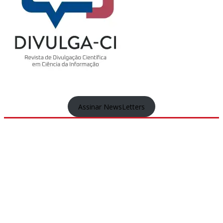
Assinar NewsLetters