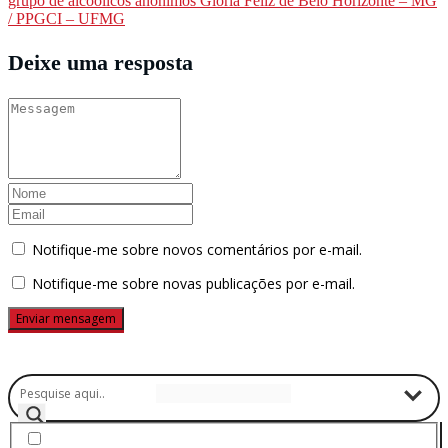
Post
grupo de alcoólicos anônimos Glória Feliz de Belo Horizonte – MG
/ PPGCI – UFMG
Deixe uma resposta
Notifique-me sobre novos comentários por e-mail.
Notifique-me sobre novas publicações por e-mail.
Buscador