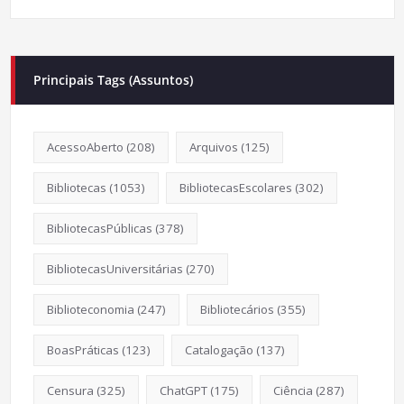
Principais Tags (Assuntos)
AcessoAberto
(208)
Arquivos
(125)
Bibliotecas
(1053)
BibliotecasEscolares
(302)
BibliotecasPúblicas
(378)
BibliotecasUniversitárias
(270)
Biblioteconomia
(247)
Bibliotecários
(355)
BoasPráticas
(123)
Catalogação
(137)
Censura
(325)
ChatGPT
(175)
Ciência
(287)