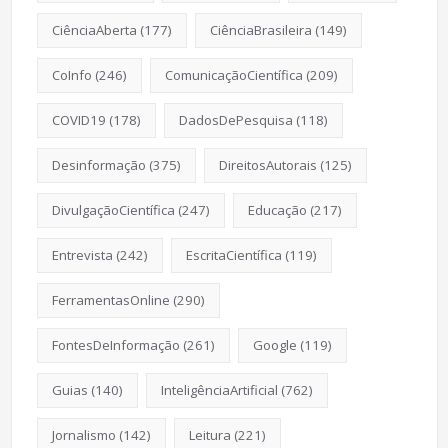
CiênciaAberta
(177)
CiênciaBrasileira
(149)
CoInfo
(246)
ComunicaçãoCientífica
(209)
COVID19
(178)
DadosDePesquisa
(118)
Desinformação
(375)
DireitosAutorais
(125)
DivulgaçãoCientífica
(247)
Educação
(217)
Entrevista
(242)
EscritaCientífica
(119)
FerramentasOnline
(290)
FontesDeInformação
(261)
Google
(119)
Guias
(140)
InteligênciaArtificial
(762)
Jornalismo
(142)
Leitura
(221)