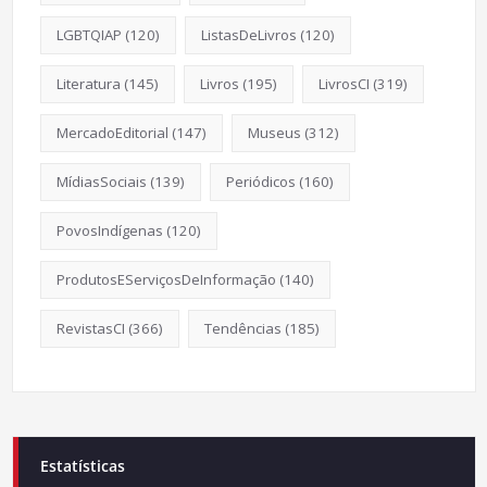
LGBTQIAP
(120)
ListasDeLivros
(120)
Literatura
(145)
Livros
(195)
LivrosCI
(319)
MercadoEditorial
(147)
Museus
(312)
MídiasSociais
(139)
Periódicos
(160)
PovosIndígenas
(120)
ProdutosEServiçosDeInformação
(140)
RevistasCI
(366)
Tendências
(185)
Estatísticas