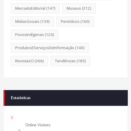
MercadoEditorial
(147)
Museus
(312)
MídiasSociais
(139)
Periódicos
(160)
PovosIndígenas
(120)
ProdutosEServiçosDeInformação
(140)
RevistasCI
(366)
Tendências
(185)
Estatísticas
Online Visitors: