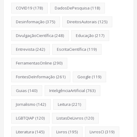
COVID19
(178)
DadosDePesquisa
(118)
Desinformação
(375)
DireitosAutorais
(125)
DivulgaçãoCientífica
(248)
Educação
(217)
Entrevista
(242)
EscritaCientífica
(119)
FerramentasOnline
(290)
FontesDeInformação
(261)
Google
(119)
Guias
(140)
InteligênciaArtificial
(763)
Jornalismo
(142)
Leitura
(221)
LGBTQIAP
(120)
ListasDeLivros
(120)
Literatura
(145)
Livros
(195)
LivrosCI
(319)