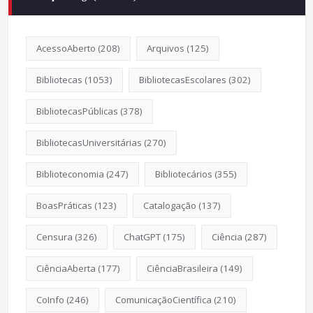
AcessoAberto
(208)
Arquivos
(125)
Bibliotecas
(1053)
BibliotecasEscolares
(302)
BibliotecasPúblicas
(378)
BibliotecasUniversitárias
(270)
Biblioteconomia
(247)
Bibliotecários
(355)
BoasPráticas
(123)
Catalogação
(137)
Censura
(326)
ChatGPT
(175)
Ciência
(287)
CiênciaAberta
(177)
CiênciaBrasileira
(149)
CoInfo
(246)
ComunicaçãoCientífica
(210)