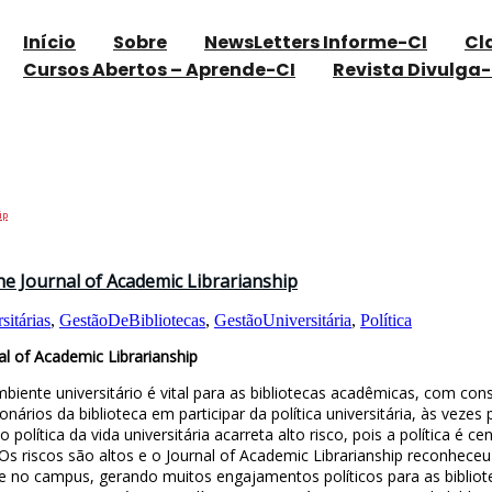
Início
Sobre
NewsLetters Informe-CI
Cl
Cursos Abertos – Aprende-CI
Revista Divulga-
ip
he Journal of Academic Librarianship
sitárias
,
GestãoDeBibliotecas
,
GestãoUniversitária
,
Política
al of Academic Librarianship
iente universitário é vital para as bibliotecas acadêmicas, com con
onários da biblioteca em participar da política universitária, às vez
 política da vida universitária acarreta alto risco, pois a política é
s riscos são altos e o Journal of Academic Librarianship reconheceu
ente no campus, gerando muitos engajamentos políticos para as bibl