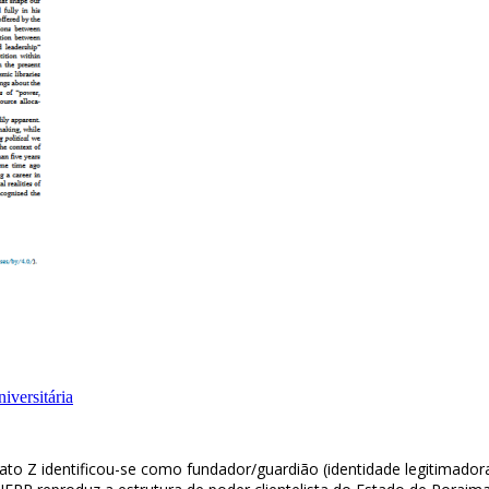
iversitária
dato Z identificou-se como fundador/guardião (identidade legitimador