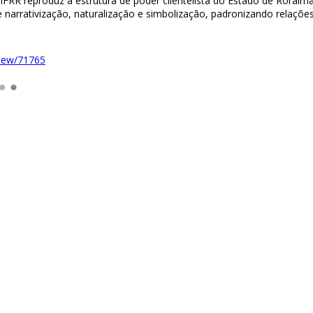
FRR reproduz a estrutura de poder clientelista do Estado de Roraim
e narrativização, naturalização e simbolização, padronizando relaç
/view/71765