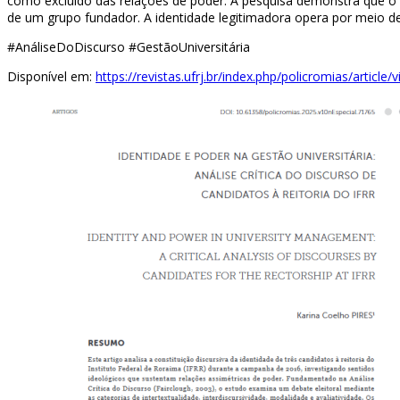
como excluído das relações de poder. A pesquisa demonstra que o I
de um grupo fundador. A identidade legitimadora opera por meio d
#AnáliseDoDiscurso #GestãoUniversitária
Disponível em:
https://revistas.ufrj.br/index.php/policromias/article