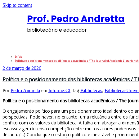
Skip to content
Prof. Pedro Andretta
bibliotecário e educador
Tag: GestãoUniversitária
Início
Política e o posicionamento das bibliotecas acadêmicas / The Journal of Academic Librariansh
2 de março de 2026
Política e o posicionamento das bibliotecas acadêmicas / T
Por
Pedro Andretta
em
Informe-CI
Tag
Bibliotecas
,
BibliotecasUniver
Política e o posicionamento das bibliotecas acadêmicas / The Journ
O engajamento político para um posicionamento ideal dentro do amb
perspectivas. Pode haver, no entanto, uma relutância entre os funci
conflito com os valores da biblioteca. A falha em abraçar a dimensão
escassez gera intensa competição entre muitos atores poderosos. O
década. (…) Conclui que o esforço político é inevitável e proemin