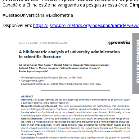
Canadá e a China estão na vanguarda da pesquisa nessa área. É impo
#GestãoUniversitária #Bibliometria
Disponível em:
https://ijsmc.pro-metrics.org/index.php/i/article/view