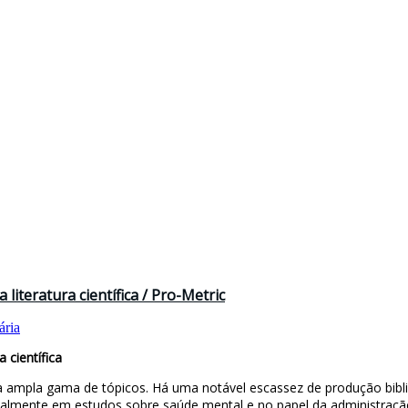
literatura científica / Pro-Metric
ária
 científica
a ampla gama de tópicos. Há uma notável escassez de produção bibli
ipalmente em estudos sobre saúde mental e no papel da administração