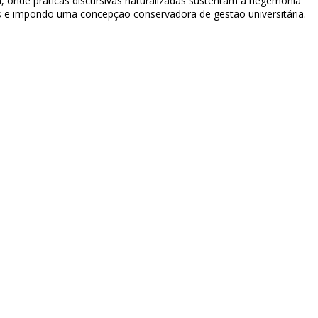
a, onde práticas discursivas naturalizadas sustentam a hegemonia
ões e impondo uma concepção conservadora de gestão universitária.