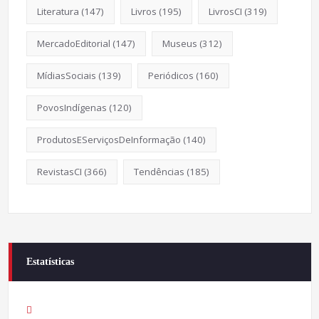
Literatura
(147)
Livros
(195)
LivrosCI
(319)
MercadoEditorial
(147)
Museus
(312)
MídiasSociais
(139)
Periódicos
(160)
PovosIndígenas
(120)
ProdutosEServiçosDeInformação
(140)
RevistasCI
(366)
Tendências
(185)
Estatísticas