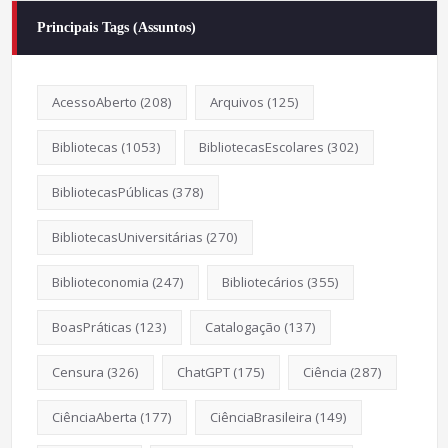
Principais Tags (Assuntos)
AcessoAberto
(208)
Arquivos
(125)
Bibliotecas
(1053)
BibliotecasEscolares
(302)
BibliotecasPúblicas
(378)
BibliotecasUniversitárias
(270)
Biblioteconomia
(247)
Bibliotecários
(355)
BoasPráticas
(123)
Catalogação
(137)
Censura
(326)
ChatGPT
(175)
Ciência
(287)
CiênciaAberta
(177)
CiênciaBrasileira
(149)