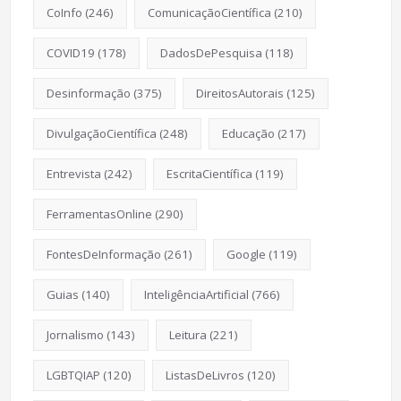
CoInfo
(246)
ComunicaçãoCientífica
(210)
COVID19
(178)
DadosDePesquisa
(118)
Desinformação
(375)
DireitosAutorais
(125)
DivulgaçãoCientífica
(248)
Educação
(217)
Entrevista
(242)
EscritaCientífica
(119)
FerramentasOnline
(290)
FontesDeInformação
(261)
Google
(119)
Guias
(140)
InteligênciaArtificial
(766)
Jornalismo
(143)
Leitura
(221)
LGBTQIAP
(120)
ListasDeLivros
(120)