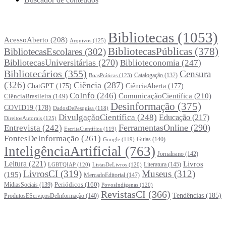
Principais Tags (Assuntos)
Bibliotecas
(1053)
AcessoAberto
(208)
Arquivos
(125)
BibliotecasPúblicas
(378)
BibliotecasEscolares
(302)
BibliotecasUniversitárias
(270)
Biblioteconomia
(247)
Bibliotecários
(355)
Censura
Catalogação
(137)
BoasPráticas
(123)
(326)
Ciência
(287)
ChatGPT
(175)
CiênciaAberta
(177)
CoInfo
(246)
ComunicaçãoCientífica
(210)
CiênciaBrasileira
(149)
Desinformação
(375)
COVID19
(178)
DadosDePesquisa
(118)
DivulgaçãoCientífica
(248)
Educação
(217)
DireitosAutorais
(125)
FerramentasOnline
(290)
Entrevista
(242)
EscritaCientífica
(119)
FontesDeInformação
(261)
Guias
(140)
Google
(119)
InteligênciaArtificial
(763)
Jornalismo
(142)
Leitura
(221)
Livros
Literatura
(145)
LGBTQIAP
(120)
ListasDeLivros
(120)
LivrosCI
(319)
Museus
(312)
(195)
MercadoEditorial
(147)
Periódicos
(160)
MídiasSociais
(139)
PovosIndígenas
(120)
RevistasCI
(366)
Tendências
(185)
ProdutosEServiçosDeInformação
(140)
Estatísticas