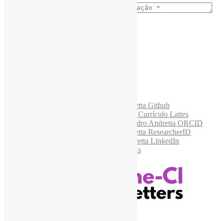
E-mail para os NewsLetters
*
Acesse também
Recursos Informe-CI