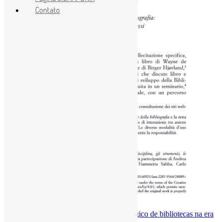
Contato
Navegação
Previous:
Instagram se torna aliado estratégico de bibliotecas na era