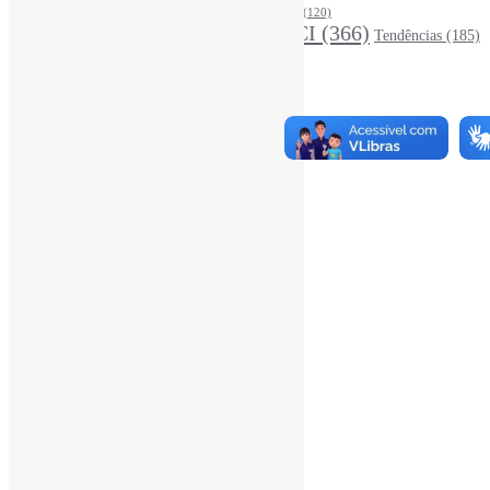
Periódicos
(160)
MídiasSociais
(139)
PovosIndígenas
(120)
RevistasCI
(366)
Tendências
(185)
ProdutosEServiçosDeInformação
(140)
Estatísticas
Online Visitors:
1
Yesterday's Views:
450
Last 7 Days Views:
3.079
Last 30 Days Views:
20.122
Last 365 Days Views:
167.570
Total Views:
346.106
Total Visitors:
341.221
Total Page Views:
10
Total Posts:
15.733