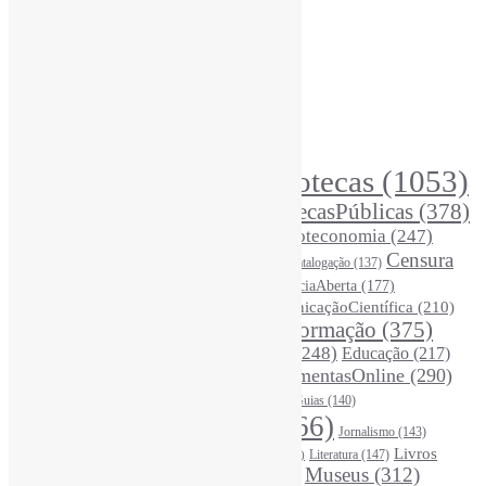
Informe-CI
Assinar NewsLetters Informe-CI
Busca por conteúdos
Índice de tags
Buscador de conteúdos
Principais Tags (Assuntos)
Bibliotecas
(1053)
AcessoAberto
(208)
Arquivos
(125)
BibliotecasPúblicas
(378)
BibliotecasEscolares
(302)
BibliotecasUniversitárias
(270)
Biblioteconomia
(247)
Bibliotecários
(355)
Censura
Catalogação
(137)
BoasPráticas
(123)
(326)
Ciência
(287)
ChatGPT
(175)
CiênciaAberta
(177)
CoInfo
(246)
ComunicaçãoCientífica
(210)
CiênciaBrasileira
(149)
Desinformação
(375)
COVID19
(178)
DadosDePesquisa
(118)
DivulgaçãoCientífica
(248)
Educação
(217)
DireitosAutorais
(125)
FerramentasOnline
(290)
Entrevista
(242)
EscritaCientífica
(119)
FontesDeInformação
(261)
Guias
(140)
Google
(119)
InteligênciaArtificial
(766)
Jornalismo
(143)
Leitura
(221)
Livros
Literatura
(147)
LGBTQIAP
(120)
ListasDeLivros
(120)
LivrosCI
(319)
Museus
(312)
(195)
MercadoEditorial
(147)